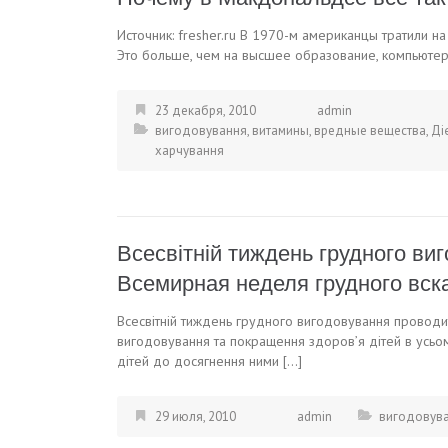
Источник: fresher.ru В 1970-м американцы тратили н
Это больше, чем на высшее образование, компьютер
23 декабря, 2010
admin
вигодовування
,
витамины
,
вредные вещества
,
Ді
харчування
Всесвітній тиждень грудного виг
Всемирная неделя грудного вска
Всесвітній тиждень грудного вигодовування проводи
вигодовування та покращення здоров’я дітей в усьо
дітей до досягнення ними […]
29 июля, 2010
admin
вигодовув