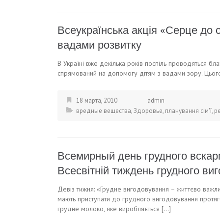
Всеукраїнська акція «Серце до 
вадами розвитку
В Україні вже декілька років поспіль проводяться бл
спрямований на допомогу дітям з вадами зору. Цього 
18 марта, 2010
admin
вредные вещества
,
Здоровье
,
планування сім'ї
,
р
Всемирный день грудного вскар
Всесвітній тиждень грудного ви
Девіз тижня: «Грудне вигодовування – життєво важли
мають приступати до грудного вигодовування протяг
грудне молоко, яке виробляється […]