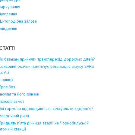
харчування
щеплення
Щитоподібна залоза
эпидемии
СТАТТІ
Як батькам прийняти трансперехід дорослих дітей?
Сольовий розчин пригнічує реплікацію вірусу SARS
CoV-2
Поліноз
Тромбоз
Інсульт та його ознаки
Токсоплазмоз
Які гормони відповідають за сексуальне здоров’я?
Алергічний риніт
Тридцять п’ята річниця аварії на Чорнобильській
атомній станції