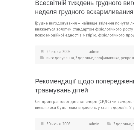
Всесвітній тиждень грудного ви
неделя грудного вскармливания 
Грудне вигодовування – найвище втілення почуття люб
вважається золотим стандартом фізіологічного рост
психоемоційної єдності з матір’ю, фізіологічного п
24 июля, 2008
admin
вигодовування
,
Здоровье
,
профилактика
,
репрод
Рекомендації щодо попередженн
травмувань дітей
Синдром раптової дитячої смерті (СРДС) чи «смерть 
виявлялося будь–яких відхилень у стані здоров’я. У
30 июня, 2008
admin
Здоровье
,