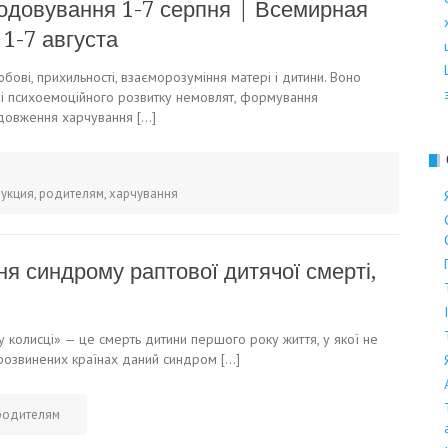
годовування 1-7 серпня | Всемирная
1-7 августа
ові, прихильності, взаєморозуміння матері і дитини. Воно
у і психоемоційного розвитку немовлят, формування
родовження харчування […]
укция
,
родителям
,
харчування
я синдрому раптової дитячої смерті,
у колисці» — це смерть дитини першого року життя, у якої не
 розвинених країнах даний синдром […]
родителям