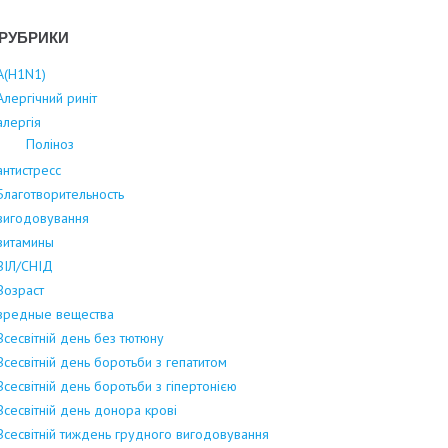
РУБРИКИ
А(Н1N1)
Алергічний риніт
алергія
Поліноз
антистресс
Благотворительность
вигодовування
витамины
ВІЛ/СНІД
Возраст
вредные вещества
Всесвітній день без тютюну
Всесвітній день боротьби з гепатитом
Всесвітній день боротьби з гіпертонією
Всесвітній день донора крові
Всесвітній тиждень грудного вигодовування