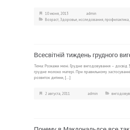
10 июня, 2013
admin
Возраст
,
Здоровье
,
исследования
,
профилактика
Всесвітній тиждень грудного ви
Тема: Розкажи мені. Грудне вигодовування – досвід
грудне молоко матері. При правильному застосуванн
розвиток дитини, […]
2 августа, 2011
admin
вигодовув
Почему в Макдональдсе все так