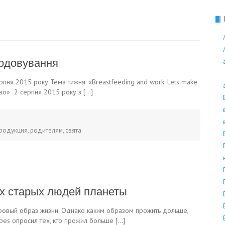
Поліноз
годовування
рпня 2015 року Тема тижня: «Breastfeeding and work. Lets make
во» 2 серпня 2015 року з […]
родукция
,
родителям
,
свята
ых старых людей планеты
оровый образ жизни. Однако каким образом прожить дольше,
bes опросил тех, кто прожил больше […]