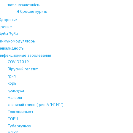
тютюнозалежність
Я бросаю курить
Здоровье
зрение
Зубы Зуби
иммуномодуляторы
инвалидность
инфекционные заболевания
COVID2019
Вірусний гепатит
грип
корь
краснуха
малярія
свинячий грипп (Грип А "H1N1")
Токсоплазмоз
ТОРЧ
Туберкульоз
ХОХЛ