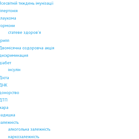
Всесвітній тиждень імунізації
гіпертонія
глаукома
гормони
статеве здоров'я
грипп
Двомісячна оздоровча акція
дискриминация
діабет
інсулін
Дієта
ДНК
донорство
ДТП
жара
задишка
залежність
алкогольна залежність
наркозалежність