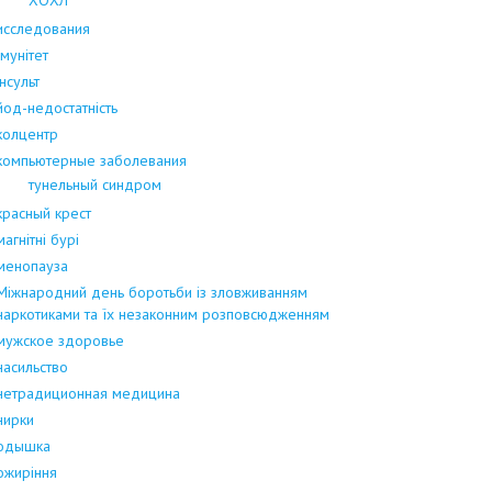
исследования
Імунітет
інсульт
йод-недостатність
колцентр
компьютерные заболевания
тунельный синдром
красный крест
магнітні бурі
менопауза
Міжнародний день боротьби із зловживанням
наркотиками та їх незаконним розповсюдженням
мужское здоровье
насильство
нетрадиционная медицина
нирки
одышка
ожиріння