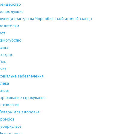
рейдерство
репродукция
річниця трагедії на Чорнобильській атомній станції
родителям
рот
самогубство
свята
Сердце
Сіль
сказ
соціальне забезпечення
спека
Спорт
страхование страхування
технологии
Товары для здоровья
тромбоз
туберкульоз
фізкультура