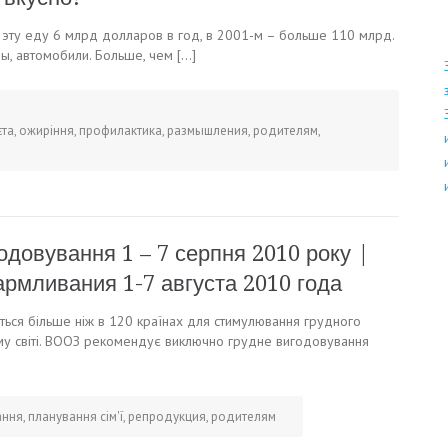
а эту еду 6 млрд долларов в год, в 2001-м – больше 110 млрд.
ы, автомобили. Больше, чем […]
єта
,
ожиріння
,
профилактика
,
размышления
,
родителям
,
одовування 1 – 7 серпня 2010 року |
рмливания 1-7 августа 2010 года
ться більше ніж в 120 країнах для стимулювання грудного
му світі. ВООЗ рекомендує виключно грудне вигодовування
ання
,
планування сім'ї
,
репродукция
,
родителям