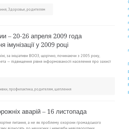
ання
,
Здоровье
,
родителям
и – 20-26 апреля 2009 года
 імунізації у 2009 році
ні, за ініціативи ВООЗ, щорічно, починаючи з 2005 року,
мета — підвищення рівня інформованості населення про захист
ивки
,
профилактика
,
родителям
,
щеплення
орожніх аварій – 16 листопада
спортне питання, а не як проблему охорони громадського
зму відносять до нещасних і немовби невідворотних,