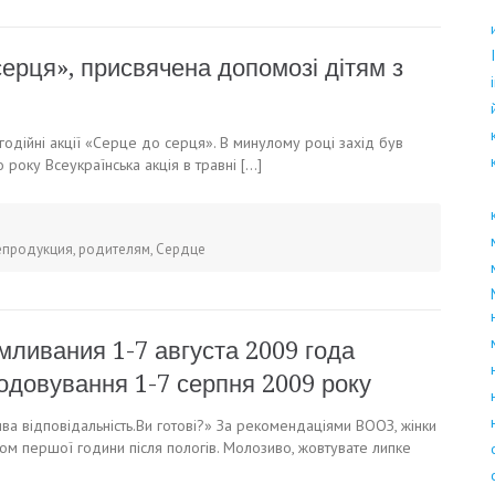
серця», присвячена допомозі дітям з
агодійні акції «Серце до серця». В минулому році захід був
року Всеукраїнська акція в травні […]
епродукция
,
родителям
,
Сердце
мливания 1-7 августа 2009 года
годовування 1-7 серпня 2009 року
ва відповідальність.Ви готові?» За рекомендаціями ВООЗ, жінки
ом першої години після пологів. Молозиво, жовтувате липке