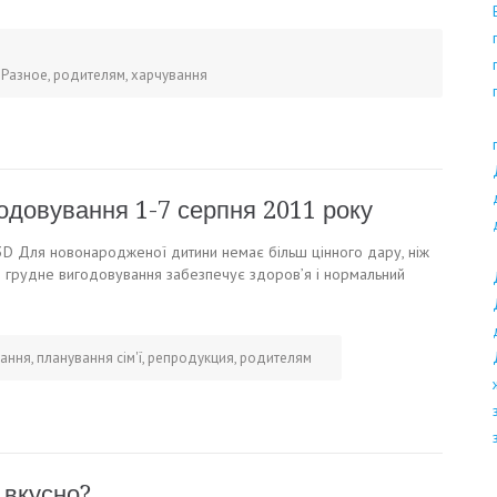
,
Разное
,
родителям
,
харчування
годовування 1-7 серпня 2011 року
 3D Для новонародженої дитини немає більш цінного дару, ніж
і грудне вигодовування забезпечує здоров’я і нормальний
ання
,
планування сім'ї
,
репродукция
,
родителям
 вкусно?