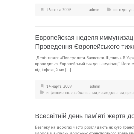
26 июля, 2009
admin
вигодовув
Европейская неделя иммунизаци
Проведення Європейського тижня
Девіз тижня: «Попередити. Захистити. Щепити» В Украї
проводиться Європейський тиждень імунізації. Його 
від інфекційних […]
14 марта, 2009
admin
инфекционные заболевания
,
исследования
,
прив
Всесвітній день пам’яті жертв д
Безпеку на дорогах часто розглядають як суто тран
здоров’я, випадки дорожньо-транспортного травмати