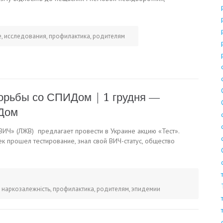
е
,
исследования
,
профилактика
,
родителям
орьбы со СПИДом | 1 грудня —
ІДом
ВИЧ» (ЛЖВ) предлагает провести в Украине акцию «Тест».
ек прошел тестирование, знал свой ВИЧ-статус, общество
,
наркозалежність
,
профилактика
,
родителям
,
эпидемии