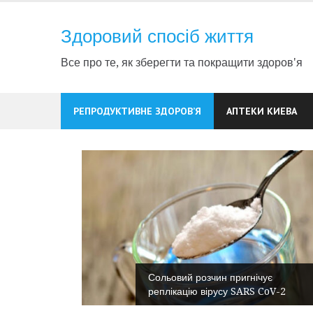
Skip
to
Здоровий спосіб життя
content
Все про те, як зберегти та покращити здоров'я
РЕПРОДУКТИВНЕ ЗДОРОВ’Я
АПТЕКИ КИЕВА
Сольовий розчин пригнічує
нсперехід
реплікацію вірусу SARS CoV-2