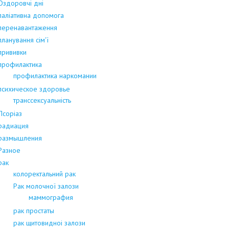
Оздоровчі дні
паліативна допомога
перенавантаження
планування сім'ї
прививки
профилактика
профилактика наркомании
психическое здоровье
транссексуальність
Псоріаз
радиация
размышления
Разное
рак
колоректальний рак
Рак молочної залози
маммография
рак простаты
рак щитовидноі залози