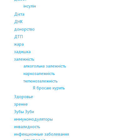
інсулін
Дієта
ДНК
донорство
ДТП
жара
задишка
залежність
алкогольна залежність
наркозалежність
тютюнозалежність
Я бросаю курить
Здоровье
зрение
Зубы Зуби
иммуномодуляторы
инвалидность
инфекционные заболевания