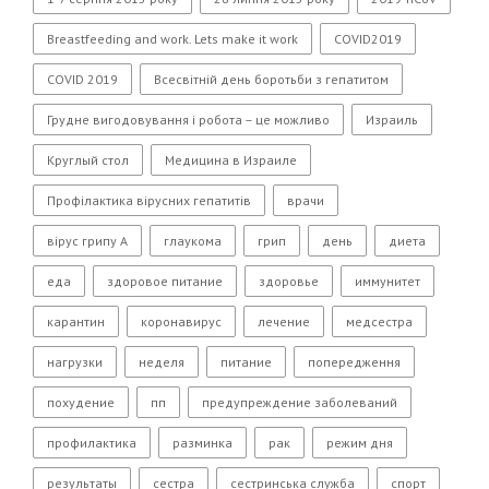
Breastfeeding and work. Lets make it work
COVID2019
COVID 2019
Всесвітній день боротьби з гепатитом
Грудне вигодовування і робота – це можливо
Израиль
Круглый стол
Медицина в Израиле
Профілактика вірусних гепатитів
врачи
вірус грипу А
глаукома
грип
день
диета
еда
здоровое питание
здоровье
иммунитет
карантин
коронавирус
лечение
медсестра
нагрузки
неделя
питание
попередження
похудение
пп
предупреждение заболеваний
профилактика
разминка
рак
режим дня
результаты
сестра
сестринська служба
спорт