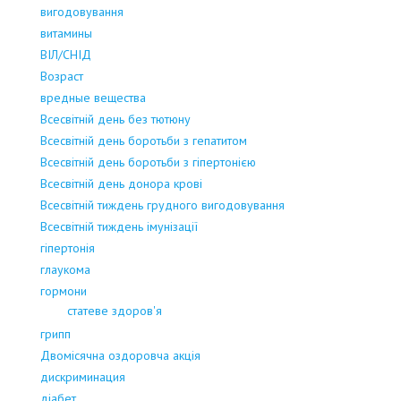
вигодовування
витамины
ВІЛ/СНІД
Возраст
вредные вещества
Всесвітній день без тютюну
Всесвітній день боротьби з гепатитом
Всесвітній день боротьби з гіпертонією
Всесвітній день донора крові
Всесвітній тиждень грудного вигодовування
Всесвітній тиждень імунізації
гіпертонія
глаукома
гормони
статеве здоров'я
грипп
Двомісячна оздоровча акція
дискриминация
діабет