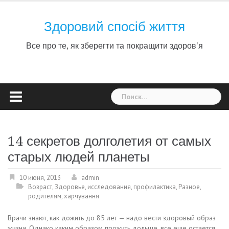
Skip
to
Здоровий спосіб життя
content
Все про те, як зберегти та покращити здоров'я
Найти:
14 секретов долголетия от самых
старых людей планеты
10 июня, 2013
admin
Возраст
,
Здоровье
,
исследования
,
профилактика
,
Разное
,
родителям
,
харчування
Врачи знают, как дожить до 85 лет — надо вести здоровый образ
жизни. Однако каким образом прожить дольше, все еще остается