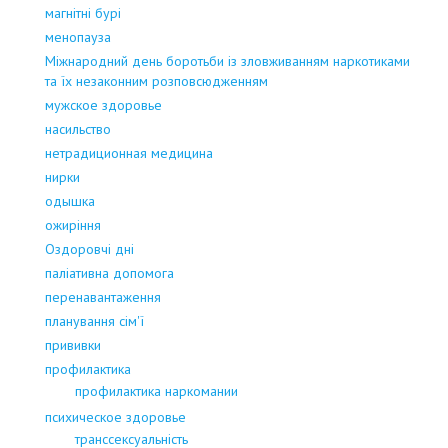
магнітні бурі
менопауза
Міжнародний день боротьби із зловживанням наркотиками
та їх незаконним розповсюдженням
мужское здоровье
насильство
нетрадиционная медицина
нирки
одышка
ожиріння
Оздоровчі дні
паліативна допомога
перенавантаження
планування сім'ї
прививки
профилактика
профилактика наркомании
психическое здоровье
транссексуальність