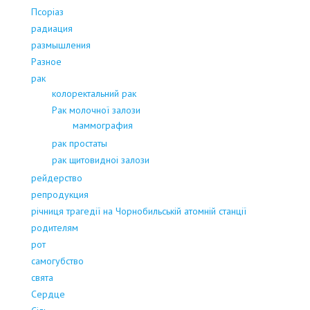
Псоріаз
радиация
размышления
Разное
рак
колоректальний рак
Рак молочної залози
маммография
рак простаты
рак щитовидноі залози
рейдерство
репродукция
річниця трагедії на Чорнобильській атомній станції
родителям
рот
самогубство
свята
Сердце