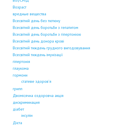
ВІЛ/СНІД
Возраст
вредные вещества
Всесвітній день без тютюну
Всесвітній день боротьби з гепатитом
Всесвітній день боротьби з гіпертонією
Всесвітній день донора крові
Всесвітній тиждень грудного вигодовування
Всесвітній тиждень імунізації
гіпертонія
глаукома
гормони
статеве здоров'я
грипп
Двомісячна оздоровча акція
дискриминация
діабет
інсулін
Дієта