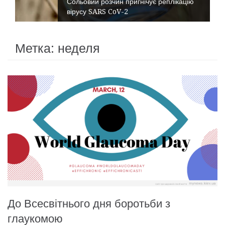
Сольовий розчин пригнічує реплікацію
вірусу SARS CoV-2
Метка:
неделя
До Всесвітнього дня боротьби з
глаукомою