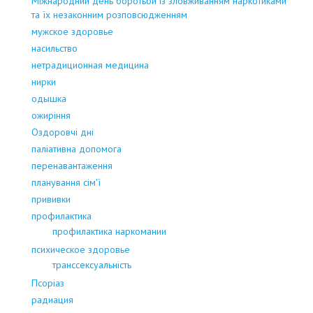
Міжнародний день боротьби із зловживанням наркотиками
та їх незаконним розповсюдженням
мужское здоровье
насильство
нетрадиционная медицина
нирки
одышка
ожиріння
Оздоровчі дні
паліативна допомога
перенавантаження
планування сім'ї
прививки
профилактика
профилактика наркомании
психическое здоровье
транссексуальність
Псоріаз
радиация