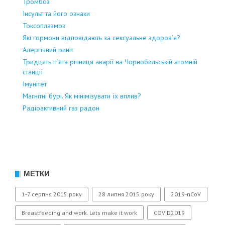
Тромбоз
Інсульт та його ознаки
Токсоплазмоз
Які гормони відповідають за сексуальне здоров’я?
Алергічний риніт
Тридцять п’ята річниця аварії на Чорнобильській атомній
станції
Імунітет
Магнітні бурі. Як мінімізувати їх вплив?
Радіоактивний газ радон
МЕТКИ
1-7 серпня 2015 року
28 липня 2015 року
2019-nCoV
Breastfeeding and work. Lets make it work
COVID2019