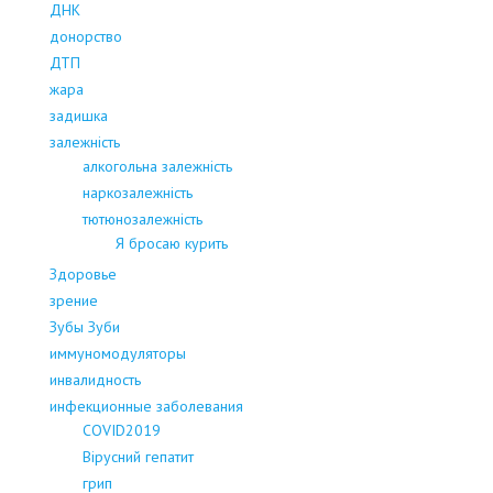
ДНК
донорство
ДТП
жара
задишка
залежність
алкогольна залежність
наркозалежність
тютюнозалежність
Я бросаю курить
Здоровье
зрение
Зубы Зуби
иммуномодуляторы
инвалидность
инфекционные заболевания
COVID2019
Вірусний гепатит
грип