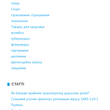
спека
Спорт
страхование страхування
технологии
Товары для здоровья
тромбоз
туберкульоз
фізкультура
харчування
щеплення
Щитоподібна залоза
эпидемии
СТАТТІ
Як батькам прийняти трансперехід дорослих дітей?
Сольовий розчин пригнічує реплікацію вірусу SARS CoV-2
Поліноз