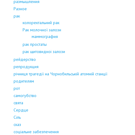
размышления
Разное
рак
колоректальний рак
Рак молочної залози
маммография
рак простаты
рак щитовидноі залози
рейдерство
репродукция
річниця трагедії на Чорнобильській атомній станції
родителям
рот
самогубство
свята
Сердце
Сіль
сказ
соціальне забезпечення