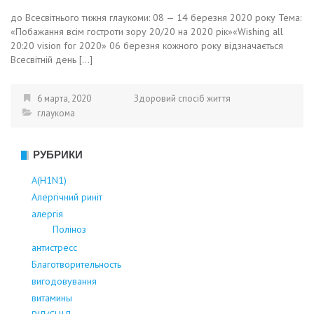
до Всесвітнього тижня глаукоми: 08 — 14 березня 2020 року Тема:
«Побажання всім гостроти зору 20/20 на 2020 рік»«Wishing all
20:20 vision for 2020» 06 березня кожного року відзначається
Всесвітній день […]
6 марта, 2020
Здоровий спосіб життя
глаукома
РУБРИКИ
А(Н1N1)
Алергічний риніт
алергія
Поліноз
антистресс
Благотворительность
вигодовування
витамины