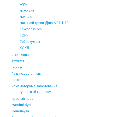
корь
краснуха
малярія
свинячий грипп (Грип А "H1N1")
Токсоплазмоз
ТОРЧ
Туберкульоз
ХОХЛ
исследования
Імунітет
інсульт
йод-недостатність
колцентр
компьютерные заболевания
тунельный синдром
красный крест
магнітні бурі
менопауза