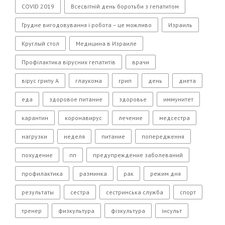
COVID 2019
Всесвітній день боротьби з гепатитом
Грудне вигодовування і робота – це можливо
Израиль
Круглый стол
Медицина в Израиле
Профілактика вірусних гепатитів
врачи
вірус грипу А
глаукома
грип
день
диета
еда
здоровое питание
здоровье
иммунитет
карантин
коронавирус
лечение
медсестра
нагрузки
неделя
питание
попередження
похудение
пп
предупреждение заболеваний
профилактика
разминка
рак
режим дня
результаты
сестра
сестринська служба
спорт
тренер
физкультура
фізкультура
інсульт