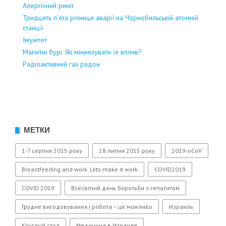
Алергічний риніт
Тридцять п’ята річниця аварії на Чорнобильській атомній
станції
Імунітет
Магнітні бурі. Як мінімізувати їх вплив?
Радіоактивний газ радон
МЕТКИ
1-7 серпня 2015 року
28 липня 2015 року
2019-nCoV
Breastfeeding and work. Lets make it work
COVID2019
COVID 2019
Всесвітній день боротьби з гепатитом
Грудне вигодовування і робота – це можливо
Израиль
Круглый стол
Медицина в Израиле