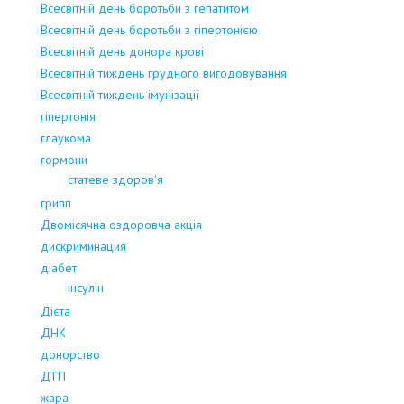
Всесвітній день боротьби з гепатитом
Всесвітній день боротьби з гіпертонією
Всесвітній день донора крові
Всесвітній тиждень грудного вигодовування
Всесвітній тиждень імунізації
гіпертонія
глаукома
гормони
статеве здоров'я
грипп
Двомісячна оздоровча акція
дискриминация
діабет
інсулін
Дієта
ДНК
донорство
ДТП
жара