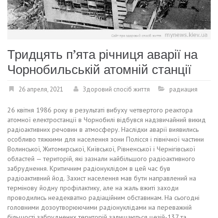
Тридцять п’ята річниця аварії на
Чорнобильській атомній станції
26 апреля, 2021
Здоровий спосіб життя
радиация
26 квітня 1986 року в результаті вибуху четвертого реактора
атомної електростанції в Чорнобилі відбувся надзвичайний викид
радіоактивних речовин в атмосферу. Наслідки аварії виявились
особливо тяжкими для населення зони Полісся і північної частини
Волинської, Житомирської, Київської, Рівненської і Чернігівської
областей — територій, які зазнали найбільшого радіоактивного
забруднення. Критичним радіонуклідом в цей час був
радіоактивний йод. Захист населення мав бути направлений на
термінову йодну профілактику, але на жаль вжиті заходи
проводились неадекватно радіаційним обставинам. На сьогодні
головними дозоутворюючими радіонуклідами на переважній
більшості забруднених територій залишаються цезій-137 та