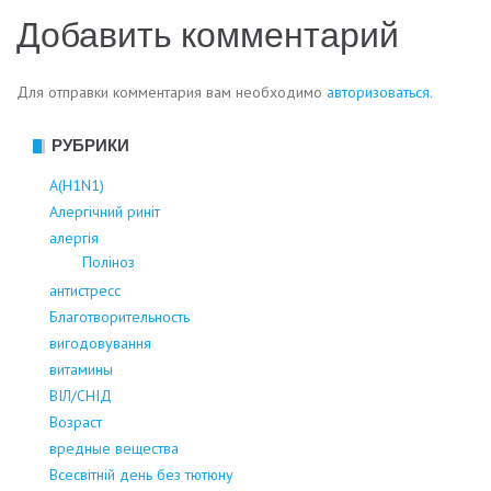
по
Добавить комментарий
записям
Для отправки комментария вам необходимо
авторизоваться
.
РУБРИКИ
А(Н1N1)
Алергічний риніт
алергія
Поліноз
антистресс
Благотворительность
вигодовування
витамины
ВІЛ/СНІД
Возраст
вредные вещества
Всесвітній день без тютюну