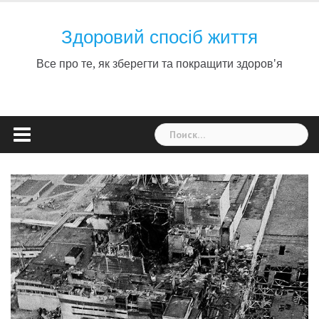
Skip
to
Здоровий спосіб життя
content
Все про те, як зберегти та покращити здоров'я
Найти: