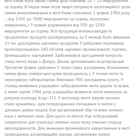
місті Києві була такою: гамма-фон становив 10 — 20 мікрорентген
за годину. В перші тижні після аварії потужність експозиційної дози
гамма-випромінювання в місті Києві становила: 1 травня 1986 року
– від 1500 до 3000 мікрорентген за годину, поступово
знижуючись, і 9 травня дорівнювала від 300 до 1200
мікрорентген за годину. Вся продукція молокозаводів та
продовольчі продукти досліджувалась, за 5 місяців було виконано
15 тис. досліджень харчових продуктів. У рейдових перевірках
проконтрольовано 180 об’єктів харчової промисловості, торгівлі,
громадського харчування. Здійснювався щогодинний контроль
стану питної води з Дніпра, Десни, артезіанських водопроводів.
Протягом травня здійснено 3 тисячі таких досліджень. Визначення
гамма-фону повітря щогодини проводилось у 5 точках міста та
пересувною лабораторією. Виконано 900 досліджень грунту. У
столиці виявились радіаційно забрудненими листя дерев та трава,
у липні-серпні 1986 року радіаційна активність листя знизилась за
рахунок розпаду йоду-131. У листопаді листя дерев засохло,
стало кришитись і для попередження попадання із пилом у
дихальні шляхи людей, був організований збір та вивіз зеленої
маси з житлової зони. Для цього за містом був побудований
спецполігон для утилізації зеленої маси, мулу очисних споруд
автопідприємств. Для зниження променевого навантаження в місті
проводились дезактиваційні заходи, організовані пункти