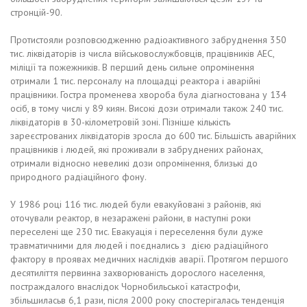
стронцій-90.
Протистояли розповсюдженню радіоактивного забруднення 350
тис. ліквідаторів із числа військовослужбовців, працівників АЕС,
міліції та пожежників. В перший день сильне опромінення
отримали 1 тис. персоналу на площадці реактора і аварійні
працівники. Гостра променева хвороба була діагностована у 134
осіб, в тому числі у 89 киян. Високі дози отримали також 240 тис.
ліквідаторів в 30-кілометровій зоні. Пізніше кількість
зареєстрованих ліквідаторів зросла до 600 тис. Більшість аварійних
працівників і людей, які проживали в забруднених районах,
отримали відносно невеликі дози опромінення, близькі до
природного радіаційного фону.
У 1986 році 116 тис. людей були евакуйовані з районів, які
оточували реактор, в незаражені райони, в наступні роки
переселені ще 230 тис. Евакуація і переселення були дуже
травматичними для людей і поєднались з дією радіаційного
фактору в проявах медичних наслідків аварії. Протягом першого
десятиліття первинна захворюваність дорослого населення,
постраждалого внаслідок Чорнобильської катастрофи,
збільшиласьв 6,1 рази, після 2000 року спостерігалась тенденція