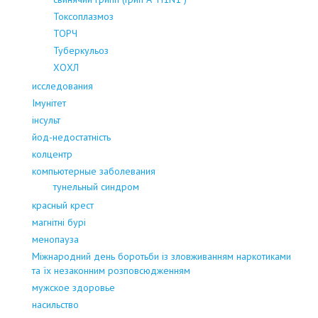
Токсоплазмоз
ТОРЧ
Туберкульоз
ХОХЛ
исследования
Імунітет
інсульт
йод-недостатність
колцентр
компьютерные заболевания
тунельный синдром
красный крест
магнітні бурі
менопауза
Міжнародний день боротьби із зловживанням наркотиками
та їх незаконним розповсюдженням
мужское здоровье
насильство