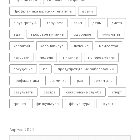
Профілактика вірусних гепатитів
врачи
вірус грипу А
глаукома
грип
день
диета
еда
здоровое питание
здоровье
иммунитет
карантин
коронавирус
лечение
медсестра
нагрузки
неделя
питание
попередження
похудение
пп
предупреждение заболеваний
профилактика
разминка
рак
режим дня
результаты
сестра
сестринська служба
спорт
тренер
физкультура
фізкультура
інсульт
Апрель 2021