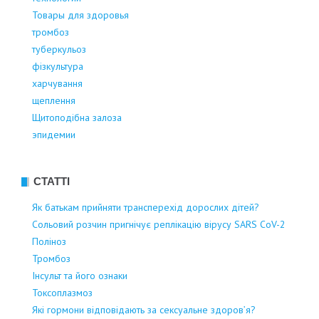
Товары для здоровья
тромбоз
туберкульоз
фізкультура
харчування
щеплення
Щитоподібна залоза
эпидемии
СТАТТІ
Як батькам прийняти трансперехід дорослих дітей?
Сольовий розчин пригнічує реплікацію вірусу SARS CoV-2
Поліноз
Тромбоз
Інсульт та його ознаки
Токсоплазмоз
Які гормони відповідають за сексуальне здоров’я?