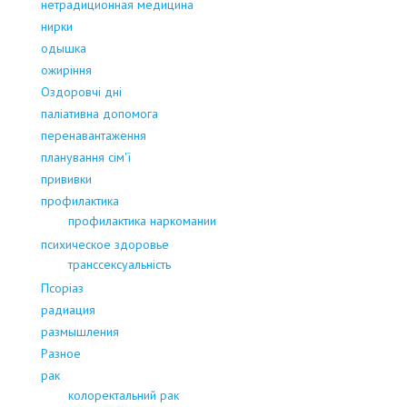
нетрадиционная медицина
нирки
одышка
ожиріння
Оздоровчі дні
паліативна допомога
перенавантаження
планування сім'ї
прививки
профилактика
профилактика наркомании
психическое здоровье
транссексуальність
Псоріаз
радиация
размышления
Разное
рак
колоректальний рак