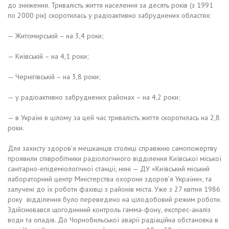
до зниження. Тривалість життя населення за десять років (з 1991
по 2000 рік) скоротилась у радіоактивно забруднених областях:
— Житомирській – на 3,4 роки;
— Київській – на 4,1 роки;
— Чернігівській – на 3,8 роки;
— у радіоактивно забруднених районах – на 4,2 роки;
— в Україні в цілому за цей час тривалість життя скоротилась на 2,8
роки.
Для захисту здоров’я мешканців столиці справжню самопожертву
проявили співробітники радіологічного відділення Київської міської
санітарно-епідеміологічної станції, нині — ДУ «Київський міський
лабораторний центр Міністерства охорони здоров’я України», та
залучені до їх роботи фахівці з районів міста. Уже з 27 квітня 1986
року відділення було переведено на цілодобовий режим роботи.
Здійснювався щогодинний контроль гамма-фону, експрес-аналіз
води та опадів. До Чорнобильської аварії радіаційна обстановка в