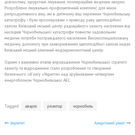
діагностику, хірургічне лікування, поопераційне ведення хворих.
Розроблено лікувально-профілактичний комплекс для жінок
репродуктивного віку, які в дитячому віці пережили Чорнобильську
катастрофу і були прооперовані з приводу раку щитоподібної
залози. Київський міський центр радіаційного захисту населення від
наслідків Чорнобильської катастрофи повністю задовольняє
медичні потреби постраждалого населення. Високоспеціалізовану
медичну допомогу при захворюваннях щитоподібної залози надає
Київський міський клінічний ендокринологічний центр.
Одним з важливих етапів впровадження Чорнобильської стратегії
захисту та відродження стало розроблення та створення
безпечного об’єкту «Укриття» над зруйнованим четвертим
енергоблоком Чорнобильської АЕС.
Tagged
аварія
реактор
чорнобиль
Навигация
Імунітет
Алергічний риніт