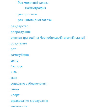
Рак молочної залози
маммография
рак простаты
рак щитовидноі залози
рейдерство
репродукция
річниця трагедії на Чорнобильській атомній станції
родителям
рот
самогубство
свята
Сердце
Сіль
сказ
соціальне забезпечення
спека
Спорт
страхование страхування
технологии