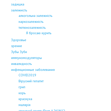
задишка
залежність
алкогольна залежність
наркозалежність
тютюнозалежність
Я бросаю курить
Здоровье
зрение
Зубы Зуби
иммуномодуляторы
инвалидность
инфекционные заболевания
COVID2019
Вірусний гепатит
грип
корь
краснуха
малярія
свинячий грипп (Грип А "H1N1")