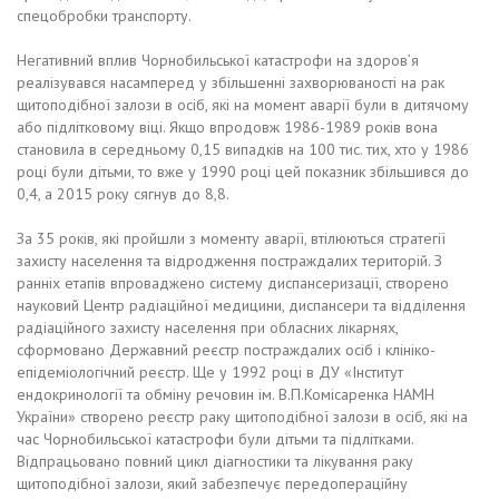
спецобробки транспорту.
Негативний вплив Чорнобильської катастрофи на здоров’я
реалізувався насамперед у збільшенні захворюваності на рак
щитоподібної залози в осіб, які на момент аварії були в дитячому
або підлітковому віці. Якщо впродовж 1986-1989 років вона
становила в середньому 0,15 випадків на 100 тис. тих, хто у 1986
році були дітьми, то вже у 1990 році цей показник збільшився до
0,4, а 2015 року сягнув до 8,8.
За 35 років, які пройшли з моменту аварії, втілюються стратегії
захисту населення та відродження постраждалих територій. З
ранніх етапів впроваджено систему диспансеризації, створено
науковий Центр радіаційної медицини, диспансери та відділення
радіаційного захисту населення при обласних лікарнях,
сформовано Державний реєстр постраждалих осіб і клініко-
епідеміологічний реєстр. Ще у 1992 році в ДУ «Інститут
ендокринології та обміну речовин ім. В.П.Комісаренка НАМН
України» створено реєстр раку щитоподібної залози в осіб, які на
час Чорнобильської катастрофи були дітьми та підлітками.
Відпрацьовано повний цикл діагностики та лікування раку
щитоподібної залози, який забезпечує передопераційну