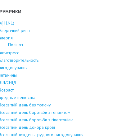
РУБРИКИ
А(Н1N1)
Алергічний риніт
алергія
Поліноз
антистресс
Благотворительность
вигодовування
витамины
ВІЛ/СНІД
Возраст
вредные вещества
Всесвітній день без тютюну
Всесвітній день боротьби з гепатитом
Всесвітній день боротьби з гіпертонією
Всесвітній день донора крові
Всесвітній тиждень грудного вигодовування