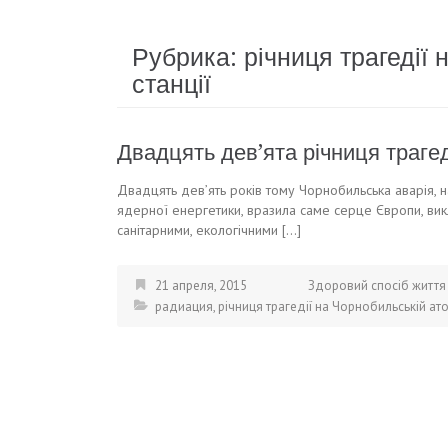
Рубрика:
річниця трагедії
станції
Двадцять дев’ята річниця трагед
Двадцять дев’ять років тому Чорнобильська аварія, н
ядерної енергетики, вразила саме серце Європи, викл
санітарними, екологічними […]
21 апреля, 2015
Здоровий спосіб життя
радиация
,
річниця трагедії на Чорнобильській ато