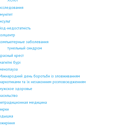
исследования
Імунітет
інсульт
йод-недостатність
колцентр
компьютерные заболевания
тунельный синдром
красный крест
магнітні бурі
менопауза
Міжнародний день боротьби із зловживанням
наркотиками та їх незаконним розповсюдженням
мужское здоровье
насильство
нетрадиционная медицина
нирки
одышка
ожиріння