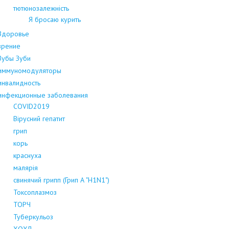
тютюнозалежність
Я бросаю курить
Здоровье
зрение
Зубы Зуби
иммуномодуляторы
инвалидность
инфекционные заболевания
COVID2019
Вірусний гепатит
грип
корь
краснуха
малярія
свинячий грипп (Грип А "H1N1")
Токсоплазмоз
ТОРЧ
Туберкульоз
ХОХЛ