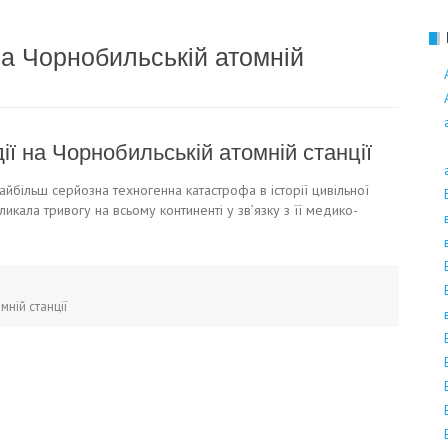
Поліноз
 на Чорнобильській атомній
ії на Чорнобильській атомній станції
айбільш серйозна техногенна катастрофа в історії цивільної
икала тривогу на всьому континенті у зв’язку з її медико-
мній станції