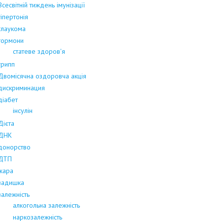
Всесвітній тиждень імунізації
гіпертонія
глаукома
гормони
статеве здоров'я
грипп
Двомісячна оздоровча акція
дискриминация
діабет
інсулін
Дієта
ДНК
донорство
ДТП
жара
задишка
залежність
алкогольна залежність
наркозалежність