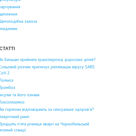
харчування
щеплення
Щитоподібна залоза
эпидемии
СТАТТІ
Як батькам прийняти трансперехід дорослих дітей?
Сольовий розчин пригнічує реплікацію вірусу SARS
CoV-2
Поліноз
Тромбоз
Інсульт та його ознаки
Токсоплазмоз
Які гормони відповідають за сексуальне здоров’я?
Алергічний риніт
Тридцять п’ята річниця аварії на Чорнобильській
атомній станції