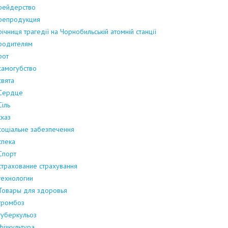
рейдерство
репродукция
річниця трагедії на Чорнобильській атомній станції
родителям
рот
самогубство
свята
Сердце
Сіль
сказ
соціальне забезпечення
спека
Спорт
страхование страхування
технологии
Товары для здоровья
тромбоз
туберкульоз
фізкультура