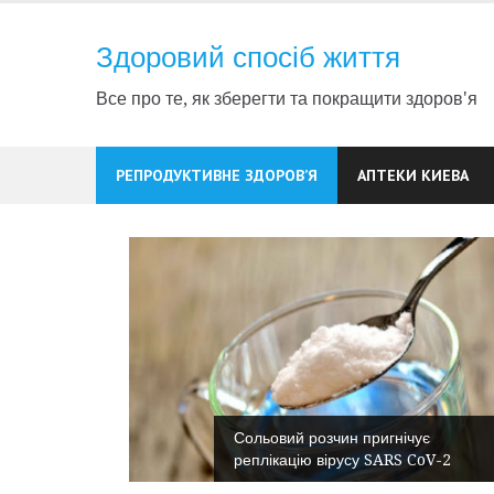
Skip
to
Здоровий спосіб життя
content
Все про те, як зберегти та покращити здоров'я
РЕПРОДУКТИВНЕ ЗДОРОВ’Я
АПТЕКИ КИЕВА
Сольовий розчин пригнічує
нсперехід
реплікацію вірусу SARS CoV-2