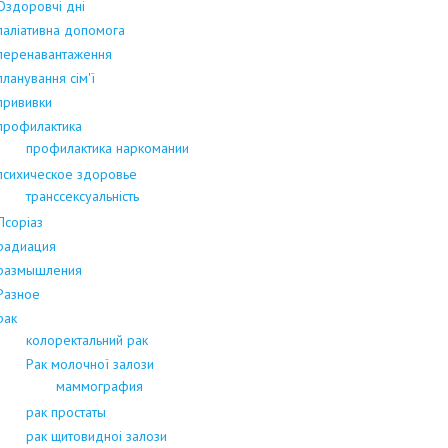
Оздоровчі дні
паліативна допомога
перенавантаження
планування сім'ї
прививки
профилактика
профилактика наркомании
психическое здоровье
транссексуальність
Псоріаз
радиация
размышления
Разное
рак
колоректальний рак
Рак молочної залози
маммография
рак простаты
рак щитовидноі залози