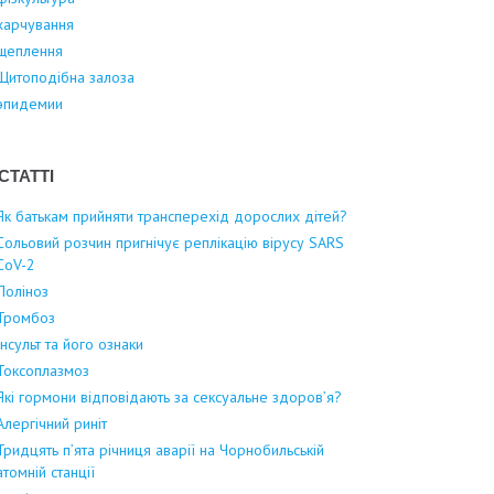
харчування
щеплення
Щитоподібна залоза
эпидемии
СТАТТІ
Як батькам прийняти трансперехід дорослих дітей?
Сольовий розчин пригнічує реплікацію вірусу SARS
CoV-2
Поліноз
Тромбоз
Інсульт та його ознаки
Токсоплазмоз
Які гормони відповідають за сексуальне здоров’я?
Алергічний риніт
Тридцять п’ята річниця аварії на Чорнобильській
атомній станції