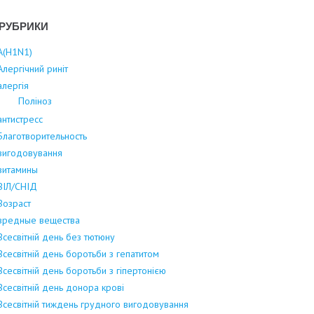
РУБРИКИ
А(Н1N1)
Алергічний риніт
алергія
Поліноз
антистресс
Благотворительность
вигодовування
витамины
ВІЛ/СНІД
Возраст
вредные вещества
Всесвітній день без тютюну
Всесвітній день боротьби з гепатитом
Всесвітній день боротьби з гіпертонією
Всесвітній день донора крові
Всесвітній тиждень грудного вигодовування