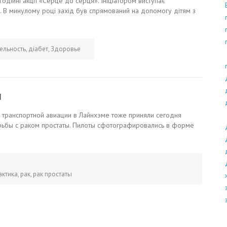
годійні акції «Серце до серця». Ініціатором виступає
 В минулому році захід був спрямований на допомогу дітям з
ельность
,
діабет
,
Здоровье
я
 транспортной авиации в Лайнхэме тоже приняли сегодня
рьбы с раком простаты. Пилоты сфотографировались в форме
актика
,
рак
,
рак простаты