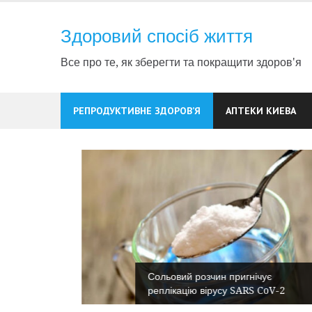
Skip
to
Здоровий спосіб життя
content
Все про те, як зберегти та покращити здоров'я
РЕПРОДУКТИВНЕ ЗДОРОВ’Я
АПТЕКИ КИЕВА
Сольовий розчин пригнічує
нсперехід
реплікацію вірусу SARS CoV-2