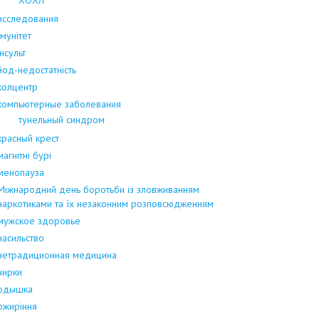
исследования
Імунітет
інсульт
йод-недостатність
колцентр
компьютерные заболевания
тунельный синдром
красный крест
магнітні бурі
менопауза
Міжнародний день боротьби із зловживанням
наркотиками та їх незаконним розповсюдженням
мужское здоровье
насильство
нетрадиционная медицина
нирки
одышка
ожиріння