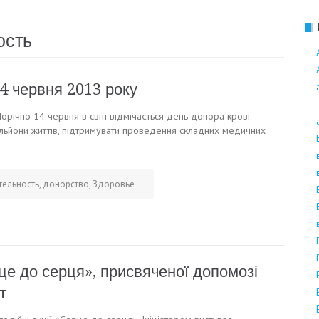
Поліноз
ость
14 червня 2013 року
річно 14 червня в світі відмічається день донора крові.
мільйони життів, підтримувати проведення складних медичних
тельность
,
донорство
,
Здоровье
це до серця», присвяченої допомозі
т