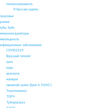
тютюнозалежність
Я бросаю курить
Здоровье
зрение
Зубы Зуби
иммуномодуляторы
инвалидность
инфекционные заболевания
COVID2019
Вірусний гепатит
грип
корь
краснуха
малярія
свинячий грипп (Грип А "H1N1")
Токсоплазмоз
ТОРЧ
Туберкульоз
ХОХЛ