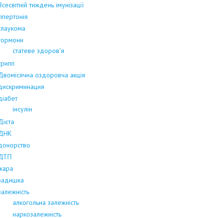
Всесвітній тиждень імунізації
гіпертонія
глаукома
гормони
статеве здоров'я
грипп
Двомісячна оздоровча акція
дискриминация
діабет
інсулін
Дієта
ДНК
донорство
ДТП
жара
задишка
залежність
алкогольна залежність
наркозалежність