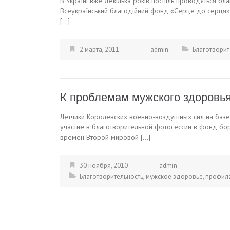
В Україні вже декілька років поспіль проводяться бла
Всеукраїнський благодійний фонд «Серце до серця».
[…]
2 марта, 2011
admin
Благотворит
К проблемам мужского здоровь
Летчики Королевских военно-воздушных сил на базе
участие в благотворительной фотосессии в фонд бо
времен Второй мировой […]
30 ноября, 2010
admin
Благотворительность
,
мужское здоровье
,
профил