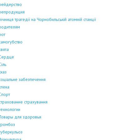
рейдерство
репродукция
річниця трагедії на Чорнобильській атомній станції
родителям
рот
самогубство
свята
Сердце
Сіль
сказ
соціальне забезпечення
спека
Спорт
страхование страхування
технологии
Товары для здоровья
тромбоз
туберкульоз
фізкультура