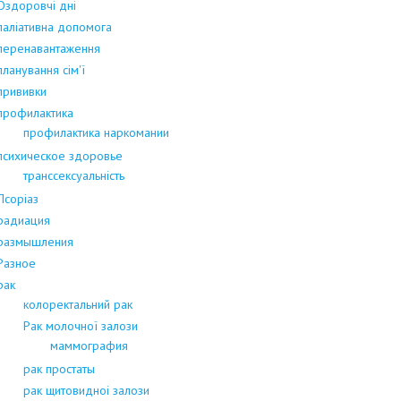
Оздоровчі дні
паліативна допомога
перенавантаження
планування сім'ї
прививки
профилактика
профилактика наркомании
психическое здоровье
транссексуальність
Псоріаз
радиация
размышления
Разное
рак
колоректальний рак
Рак молочної залози
маммография
рак простаты
рак щитовидноі залози