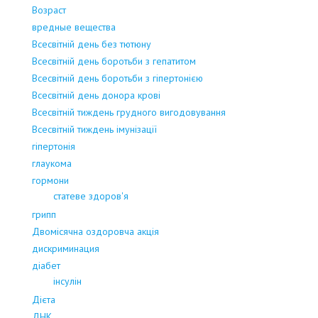
Возраст
вредные вещества
Всесвітній день без тютюну
Всесвітній день боротьби з гепатитом
Всесвітній день боротьби з гіпертонією
Всесвітній день донора крові
Всесвітній тиждень грудного вигодовування
Всесвітній тиждень імунізації
гіпертонія
глаукома
гормони
статеве здоров'я
грипп
Двомісячна оздоровча акція
дискриминация
діабет
інсулін
Дієта
ДНК