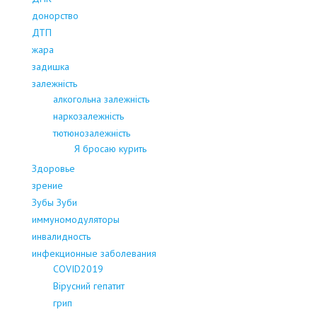
донорство
ДТП
жара
задишка
залежність
алкогольна залежність
наркозалежність
тютюнозалежність
Я бросаю курить
Здоровье
зрение
Зубы Зуби
иммуномодуляторы
инвалидность
инфекционные заболевания
COVID2019
Вірусний гепатит
грип