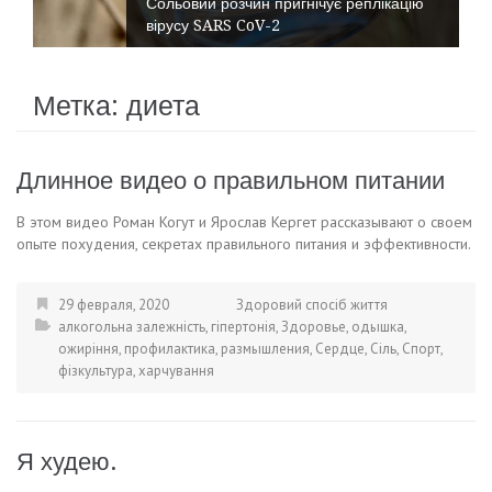
Сольовий розчин пригнічує реплікацію
вірусу SARS CoV-2
Метка:
диета
Длинное видео о правильном питании
В этом видео Роман Когут и Ярослав Кергет рассказывают о своем
опыте похудения, секретах правильного питания и эффективности.
29 февраля, 2020
Здоровий спосіб життя
алкогольна залежність
,
гіпертонія
,
Здоровье
,
одышка
,
ожиріння
,
профилактика
,
размышления
,
Сердце
,
Сіль
,
Спорт
,
фізкультура
,
харчування
Я худею.