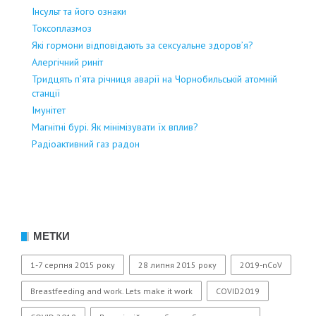
Інсульт та його ознаки
Токсоплазмоз
Які гормони відповідають за сексуальне здоров’я?
Алергічний риніт
Тридцять п’ята річниця аварії на Чорнобильській атомній
станції
Імунітет
Магнітні бурі. Як мінімізувати їх вплив?
Радіоактивний газ радон
МЕТКИ
1-7 серпня 2015 року
28 липня 2015 року
2019-nCoV
Breastfeeding and work. Lets make it work
COVID2019