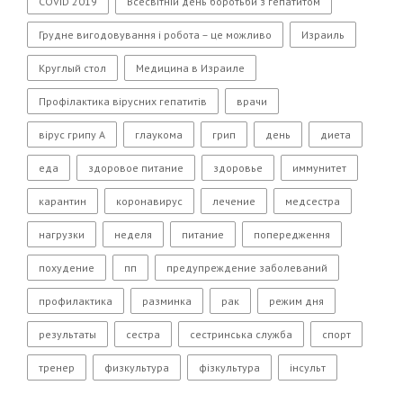
COVID 2019
Всесвітній день боротьби з гепатитом
Грудне вигодовування і робота – це можливо
Израиль
Круглый стол
Медицина в Израиле
Профілактика вірусних гепатитів
врачи
вірус грипу А
глаукома
грип
день
диета
еда
здоровое питание
здоровье
иммунитет
карантин
коронавирус
лечение
медсестра
нагрузки
неделя
питание
попередження
похудение
пп
предупреждение заболеваний
профилактика
разминка
рак
режим дня
результаты
сестра
сестринська служба
спорт
тренер
физкультура
фізкультура
інсульт