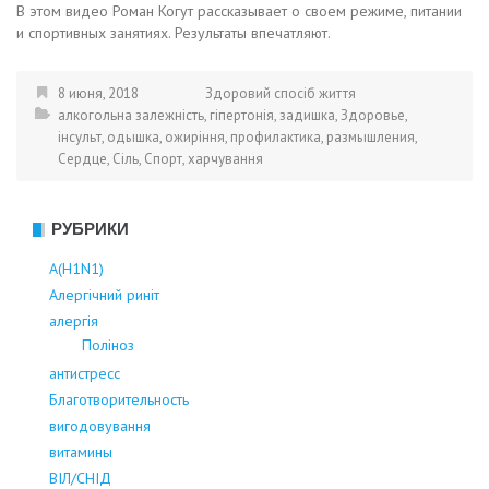
В этом видео Роман Когут рассказывает о своем режиме, питании
и спортивных занятиях. Результаты впечатляют.
8 июня, 2018
Здоровий спосіб життя
алкогольна залежність
,
гіпертонія
,
задишка
,
Здоровье
,
інсульт
,
одышка
,
ожиріння
,
профилактика
,
размышления
,
Сердце
,
Сіль
,
Спорт
,
харчування
РУБРИКИ
А(Н1N1)
Алергічний риніт
алергія
Поліноз
антистресс
Благотворительность
вигодовування
витамины
ВІЛ/СНІД