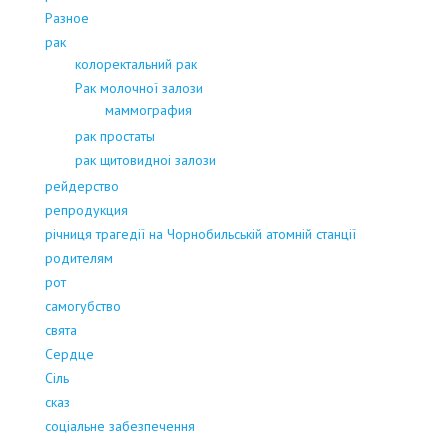
Разное
рак
колоректальний рак
Рак молочної залози
маммография
рак простаты
рак щитовидноі залози
рейдерство
репродукция
річниця трагедії на Чорнобильській атомній станції
родителям
рот
самогубство
свята
Сердце
Сіль
сказ
соціальне забезпечення