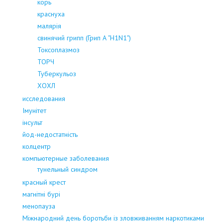
корь
краснуха
малярія
свинячий грипп (Грип А "H1N1")
Токсоплазмоз
ТОРЧ
Туберкульоз
ХОХЛ
исследования
Імунітет
інсульт
йод-недостатність
колцентр
компьютерные заболевания
тунельный синдром
красный крест
магнітні бурі
менопауза
Міжнародний день боротьби із зловживанням наркотиками