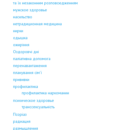
та їх незаконним розповсюдженням
мужское здоровье
насильство
нетрадиционная медицина
нирки
одышка
ожиріння
Оздоровчі дні
паліативна допомога
перенавантаження
планування сім'ї
прививки
профилактика
профилактика наркомании
психическое здоровье
транссексуальність
Псоріаз
радиация
размышления