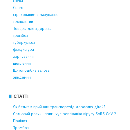
спека
Спорт
страхование страхування
технологии
Товары для здоровья
тромбоз
туберкульоз
фізкультура
харчування
щеплення
Щитоподібна залоза
эпидемии
СТАТТІ
Як батькам прийняти трансперехід дорослих дітей?
Сольовий розчин пригнічує реплікацію вірусу SARS CoV-2
Поліноз
Тромбоз