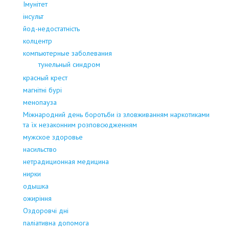
Імунітет
інсульт
йод-недостатність
колцентр
компьютерные заболевания
тунельный синдром
красный крест
магнітні бурі
менопауза
Міжнародний день боротьби із зловживанням наркотиками
та їх незаконним розповсюдженням
мужское здоровье
насильство
нетрадиционная медицина
нирки
одышка
ожиріння
Оздоровчі дні
паліативна допомога