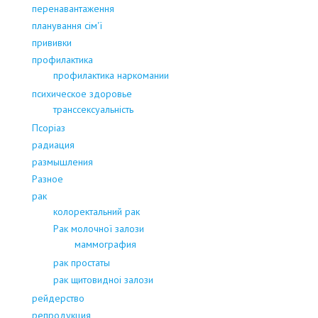
перенавантаження
планування сім'ї
прививки
профилактика
профилактика наркомании
психическое здоровье
транссексуальність
Псоріаз
радиация
размышления
Разное
рак
колоректальний рак
Рак молочної залози
маммография
рак простаты
рак щитовидноі залози
рейдерство
репродукция