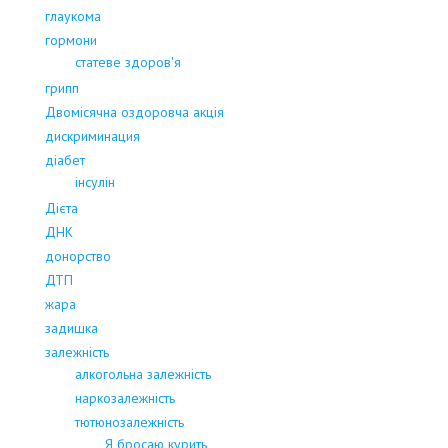
глаукома
гормони
статеве здоров'я
грипп
Двомісячна оздоровча акція
дискриминация
діабет
інсулін
Дієта
ДНК
донорство
ДТП
жара
задишка
залежність
алкогольна залежність
наркозалежність
тютюнозалежність
Я бросаю курить