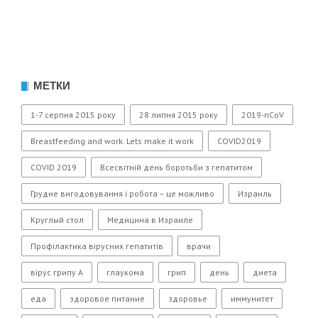
МЕТКИ
1-7 серпня 2015 року
28 липня 2015 року
2019-nCoV
Breastfeeding and work. Lets make it work
COVID2019
COVID 2019
Всесвітній день боротьби з гепатитом
Грудне вигодовування і робота – це можливо
Израиль
Круглый стол
Медицина в Израиле
Профілактика вірусних гепатитів
врачи
вірус грипу А
глаукома
грип
день
диета
еда
здоровое питание
здоровье
иммунитет