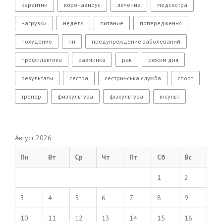
карантин
коронавирус
лечение
медсестра
нагрузки
неделя
питание
попередження
похудение
пп
предупреждение заболеваний
профилактика
разминка
рак
режим дня
результаты
сестра
сестринська служба
спорт
тренер
физкультура
фізкультура
інсульт
Август 2026
Пн
Вт
Ср
Чт
Пт
Сб
Вс
1
2
3
4
5
6
7
8
9
10
11
12
13
14
15
16