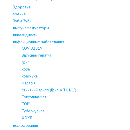
Здоровье
зрение
Зубы Зуби
иммуномодуляторы
инвалидность
инфекционные заболевания
COVID2019
Вірусний гепатит
грип
корь
краснуха
малярія
свинячий грипп (Грип А "H1N1")
Токсоплазмоз
ТОРЧ
Туберкульоз
ХОХЛ
исследования