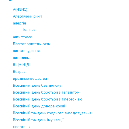
А(Н1N1)
Алергічний риніт
алергія
Поліноз
антистресс
Благотворительность
вигодовування
витамины
ВІЛ/СНІД
Возраст
вредные вещества
Всесвітній день без тютюну
Всесвітній день боротьби з гепатитом
Всесвітній день боротьби з гіпертонією
Всесвітній день донора крові
Всесвітній тиждень грудного вигодовування
Всесвітній тиждень імунізації
гіпертонія