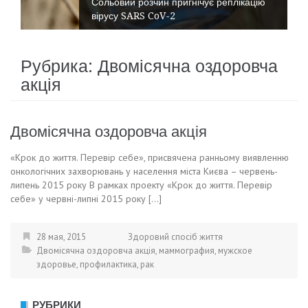
Сольовий розчин пригнічує реплікацію
вірусу SARS CoV-2
Рубрика:
Двомісячна оздоровча
акція
Двомісячна оздоровча акція
«Крок до життя. Перевір себе», присвячена ранньому виявленню
онкологічних захворювань у населення міста Києва – червень-
липень 2015 року В рамках проекту «Крок до життя. Перевір
себе» у червні-липні 2015 року […]
28 мая, 2015
Здоровий спосіб життя
Двомісячна оздоровча акція
,
маммография
,
мужское
здоровье
,
профилактика
,
рак
РУБРИКИ