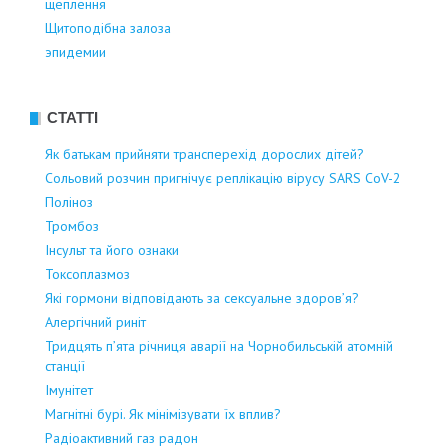
щеплення
Щитоподібна залоза
эпидемии
СТАТТІ
Як батькам прийняти трансперехід дорослих дітей?
Сольовий розчин пригнічує реплікацію вірусу SARS CoV-2
Поліноз
Тромбоз
Інсульт та його ознаки
Токсоплазмоз
Які гормони відповідають за сексуальне здоров’я?
Алергічний риніт
Тридцять п’ята річниця аварії на Чорнобильській атомній
станції
Імунітет
Магнітні бурі. Як мінімізувати їх вплив?
Радіоактивний газ радон