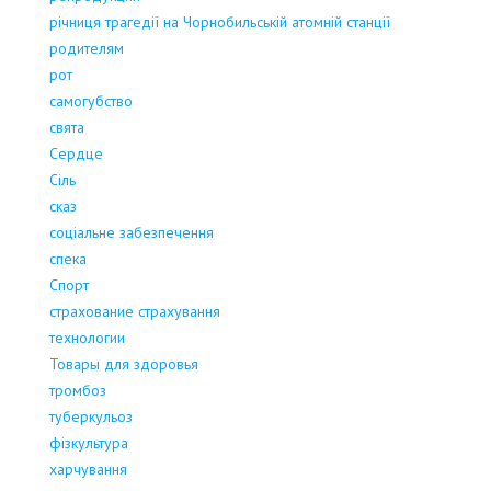
річниця трагедії на Чорнобильській атомній станції
родителям
рот
самогубство
свята
Сердце
Сіль
сказ
соціальне забезпечення
спека
Спорт
страхование страхування
технологии
Товары для здоровья
тромбоз
туберкульоз
фізкультура
харчування