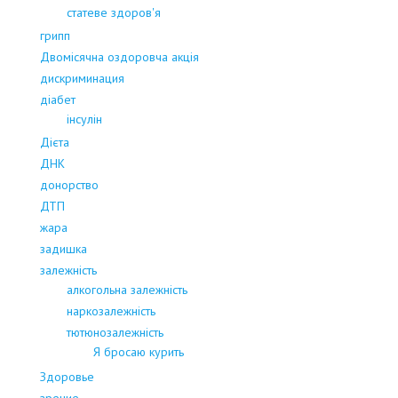
статеве здоров'я
грипп
Двомісячна оздоровча акція
дискриминация
діабет
інсулін
Дієта
ДНК
донорство
ДТП
жара
задишка
залежність
алкогольна залежність
наркозалежність
тютюнозалежність
Я бросаю курить
Здоровье
зрение