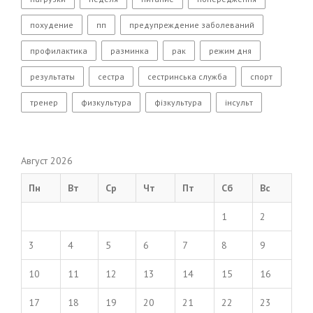
похудение
пп
предупреждение заболеваний
профилактика
разминка
рак
режим дня
результаты
сестра
сестринська служба
спорт
тренер
физкультура
фізкультура
інсульт
Август 2026
Пн
Вт
Ср
Чт
Пт
Сб
Вс
1
2
3
4
5
6
7
8
9
10
11
12
13
14
15
16
17
18
19
20
21
22
23