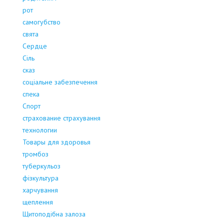
рот
самогубство
свята
Сердце
Сіль
сказ
соціальне забезпечення
спека
Спорт
страхование страхування
технологии
Товары для здоровья
тромбоз
туберкульоз
фізкультура
харчування
щеплення
Щитоподібна залоза