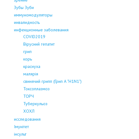
Зубы Зуби
иммуномодуляторы
инвалидность
инфекционные заболевания
COVID2019
Вірусний гепатит
грип
корь
краснуха
малярія
свинячий грипп (Грип А "H1N1")
Токсоплазмоз
ТОРЧ
Туберкульоз
ХОХЛ
исследования
Імунітет
інсульт