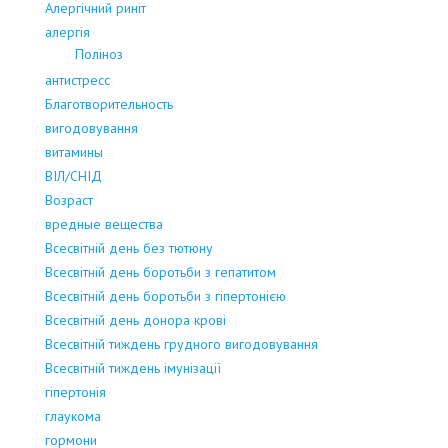
Алергічний риніт
алергія
Поліноз
антистресс
Благотворительность
вигодовування
витамины
ВІЛ/СНІД
Возраст
вредные вещества
Всесвітній день без тютюну
Всесвітній день боротьби з гепатитом
Всесвітній день боротьби з гіпертонією
Всесвітній день донора крові
Всесвітній тиждень грудного вигодовування
Всесвітній тиждень імунізації
гіпертонія
глаукома
гормони