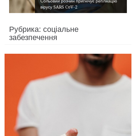
Сольовий розчин пригнічує реплікацію
вірусу SARS CoV-2
Рубрика:
соціальне
забезпечення