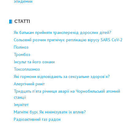
эпидемии
СТАТТІ
Як батькам прийняти трансперехід дорослих дітей?
Сольовий розчин пригнічує реплікацію вірусу SARS CoV-2
Поліноз
Тромбоз
Інсульт та його ознаки
Токсоплазмоз
Які гормони відповідають за сексуальне здоров’я?
Алергічний риніт
Тридцять п’ята річниця аварії на Чорнобильській атомній
станції
Імунітет
Магнітні бурі. Як мінімізувати їх вплив?
Радіоактивний газ радон