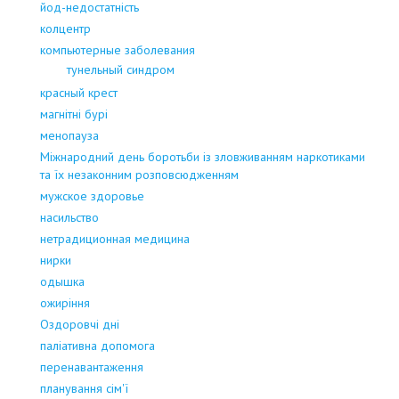
йод-недостатність
колцентр
компьютерные заболевания
тунельный синдром
красный крест
магнітні бурі
менопауза
Міжнародний день боротьби із зловживанням наркотиками
та їх незаконним розповсюдженням
мужское здоровье
насильство
нетрадиционная медицина
нирки
одышка
ожиріння
Оздоровчі дні
паліативна допомога
перенавантаження
планування сім'ї