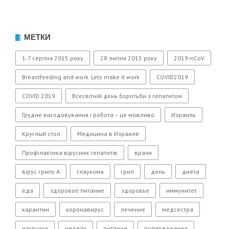
МЕТКИ
1-7 серпня 2015 року
28 липня 2015 року
2019-nCoV
Breastfeeding and work. Lets make it work
COVID2019
COVID 2019
Всесвітній день боротьби з гепатитом
Грудне вигодовування і робота – це можливо
Израиль
Круглый стол
Медицина в Израиле
Профілактика вірусних гепатитів
врачи
вірус грипу А
глаукома
грип
день
диета
еда
здоровое питание
здоровье
иммунитет
карантин
коронавирус
лечение
медсестра
нагрузки
неделя
питание
попередження