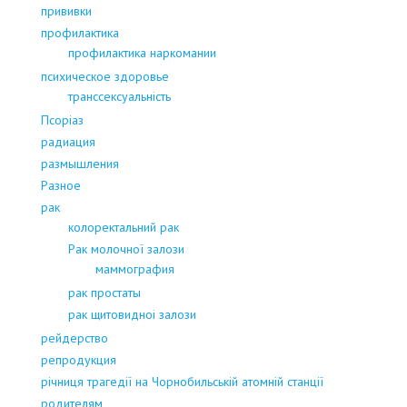
прививки
профилактика
профилактика наркомании
психическое здоровье
транссексуальність
Псоріаз
радиация
размышления
Разное
рак
колоректальний рак
Рак молочної залози
маммография
рак простаты
рак щитовидноі залози
рейдерство
репродукция
річниця трагедії на Чорнобильській атомній станції
родителям