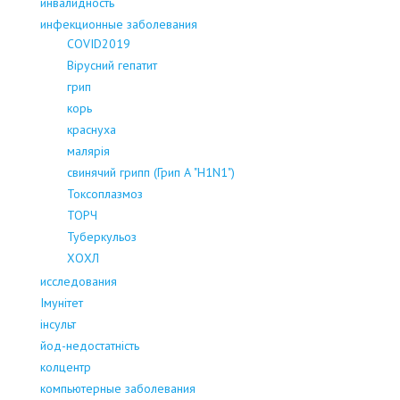
инвалидность
инфекционные заболевания
COVID2019
Вірусний гепатит
грип
корь
краснуха
малярія
свинячий грипп (Грип А "H1N1")
Токсоплазмоз
ТОРЧ
Туберкульоз
ХОХЛ
исследования
Імунітет
інсульт
йод-недостатність
колцентр
компьютерные заболевания