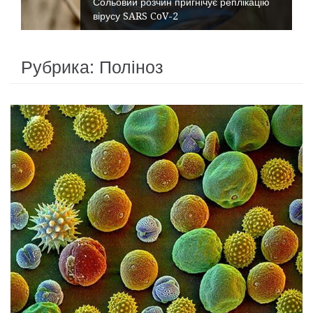
Сольовий розчин пригнічує реплікацію
вірусу SARS CoV-2
Рубрика:
Поліноз