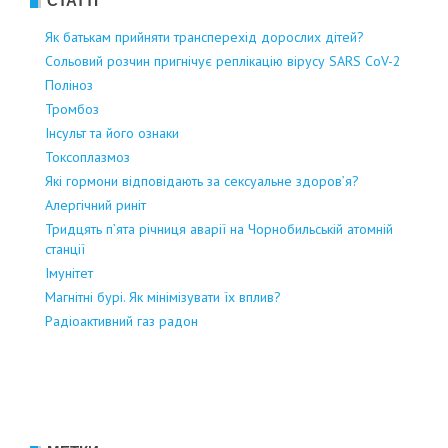
СТАТТІ
Як батькам прийняти трансперехід дорослих дітей?
Сольовий розчин пригнічує реплікацію вірусу SARS CoV-2
Поліноз
Тромбоз
Інсульт та його ознаки
Токсоплазмоз
Які гормони відповідають за сексуальне здоров’я?
Алергічний риніт
Тридцять п’ята річниця аварії на Чорнобильській атомній
станції
Імунітет
Магнітні бурі. Як мінімізувати їх вплив?
Радіоактивний газ радон