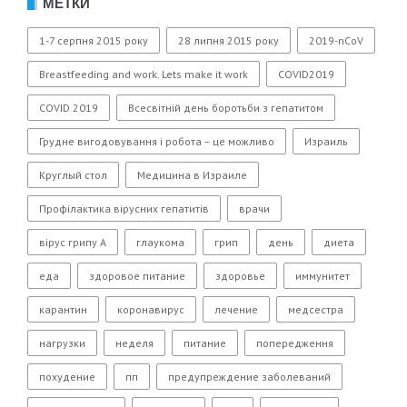
МЕТКИ
1-7 серпня 2015 року
28 липня 2015 року
2019-nCoV
Breastfeeding and work. Lets make it work
COVID2019
COVID 2019
Всесвітній день боротьби з гепатитом
Грудне вигодовування і робота – це можливо
Израиль
Круглый стол
Медицина в Израиле
Профілактика вірусних гепатитів
врачи
вірус грипу А
глаукома
грип
день
диета
еда
здоровое питание
здоровье
иммунитет
карантин
коронавирус
лечение
медсестра
нагрузки
неделя
питание
попередження
похудение
пп
предупреждение заболеваний