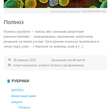
Поліноз
Поліноз («pollen» — пилок) або сезонний алергічний
ринокон’юнктивіт – захворювання, спричинене алергічною
реакцією на пилок рослин. Загострення полінозу трапляється в
теплу пору року – з березня по жовтень, коли в […]
28 апреля, 2021
Здоровий спосіб життя
Алергічний риніт
,
алергія
,
Поліноз
,
профилактика
РУБРИКИ
А(Н1N1)
Алергічний риніт
алергія
Поліноз