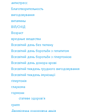
антистресс
Благотворительность
вигодовування
витамины
ВІЛ/СНІД
Возраст
вредные вещества
Всесвітній день без тютюну
Всесвітній день боротьби з гепатитом
Всесвітній день боротьби з гіпертонією
Всесвітній день донора крові
Всесвітній тиждень грудного вигодовування
Всесвітній тиждень імунізації
гіпертонія
глаукома
гормони
статеве здоров'я
грипп
Двомісячна оздоровча акція