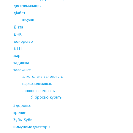
дискриминация
діабет
інсулін
Дієта
ДНК
донорство
ДТП
жара
задишка
залежність
алкогольна залежність
наркозалежність
тютюнозалежність
Я бросаю курить
Здоровье
зрение
Зубы Зуби
иммуномодуляторы