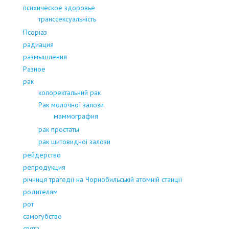
психическое здоровье
транссексуальність
Псоріаз
радиация
размышления
Разное
рак
колоректальний рак
Рак молочної залози
маммография
рак простаты
рак щитовидноі залози
рейдерство
репродукция
річниця трагедії на Чорнобильській атомній станції
родителям
рот
самогубство
свята