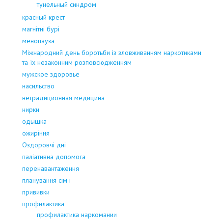
тунельный синдром
красный крест
магнітні бурі
менопауза
Міжнародний день боротьби із зловживанням наркотиками
та їх незаконним розповсюдженням
мужское здоровье
насильство
нетрадиционная медицина
нирки
одышка
ожиріння
Оздоровчі дні
паліативна допомога
перенавантаження
планування сім'ї
прививки
профилактика
профилактика наркомании