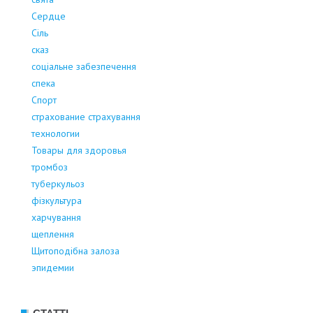
Сердце
Сіль
сказ
соціальне забезпечення
спека
Спорт
страхование страхування
технологии
Товары для здоровья
тромбоз
туберкульоз
фізкультура
харчування
щеплення
Щитоподібна залоза
эпидемии