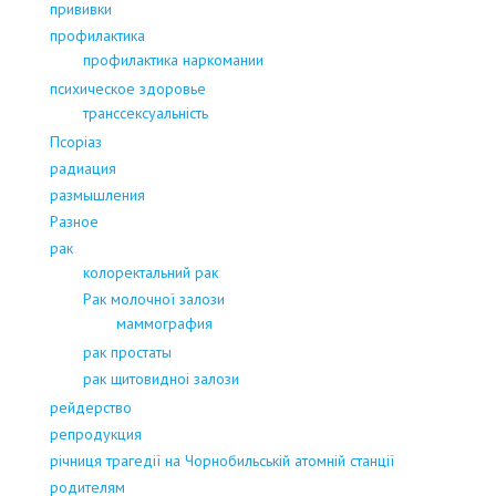
прививки
профилактика
профилактика наркомании
психическое здоровье
транссексуальність
Псоріаз
радиация
размышления
Разное
рак
колоректальний рак
Рак молочної залози
маммография
рак простаты
рак щитовидноі залози
рейдерство
репродукция
річниця трагедії на Чорнобильській атомній станції
родителям