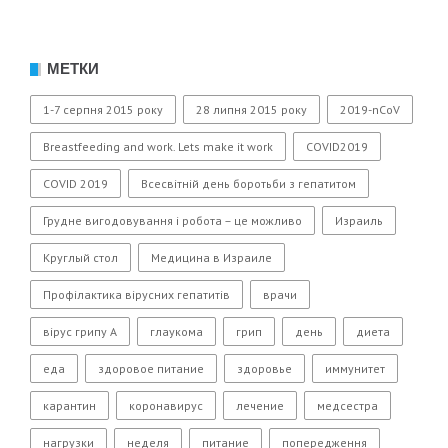
МЕТКИ
1-7 серпня 2015 року
28 липня 2015 року
2019-nCoV
Breastfeeding and work. Lets make it work
COVID2019
COVID 2019
Всесвітній день боротьби з гепатитом
Грудне вигодовування і робота – це можливо
Израиль
Круглый стол
Медицина в Израиле
Профілактика вірусних гепатитів
врачи
вірус грипу А
глаукома
грип
день
диета
еда
здоровое питание
здоровье
иммунитет
карантин
коронавирус
лечение
медсестра
нагрузки
неделя
питание
попередження