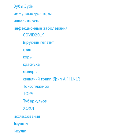
Зубы Зуби
иммуномодуляторы
инвалидность
инфекционные заболевания
COVID2019
Вірусний гепатит
грип
корь
краснуха
малярія
свинячий грипп (Грип А "H1N1")
Токсоплазмоз
ТОРЧ
Туберкульоз
ХОХЛ
исследования
Імунітет
інсульт