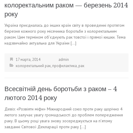
колоректальним раком — березень 2014
року
Україна приєдналась до інших країн світу в проведенні протягом
березня кожного року місячника боротьби з колоректальним
раком. Цим терміном об’єднують рак товстої і прямої кишки. Тема
надзвичайно актуальна для України […]
17 марта, 2014
admin
колоректальний рак
,
профилактика
,
рак
Всесвітній день боротьби з раком – 4
лютого 2014 року
Девіз: «Розвіяти міфи» Міжнародний союз проти раку щорічно 4
лютого залучає увагу громадськості до проблем попередження
раку. В цьому році увага знову зосереджується на п’ятому
завданні Світової Декларації проти раку […]