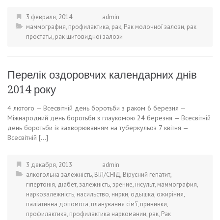
3 февраля, 2014
admin
маммография
,
профилактика
,
рак
,
Рак молочної залози
,
рак
простаты
,
рак щитовидноі залози
Перелік оздоровчих календарних днів
2014 року
4 лютого — Всесвітній день боротьби з раком 6 березня —
Міжнародний день боротьби з глаукомою 24 березня — Всесвітній
день боротьби із захворюванням на туберкульоз 7 квітня —
Всесвітній […]
3 декабря, 2013
admin
алкогольна залежність
,
ВІЛ/СНІД
,
Вірусний гепатит
,
гіпертонія
,
діабет
,
залежність
,
зрение
,
інсульт
,
маммография
,
наркозалежність
,
насильство
,
нирки
,
одышка
,
ожиріння
,
паліативна допомога
,
планування сім'ї
,
прививки
,
профилактика
,
профилактика наркомании
,
рак
,
Рак