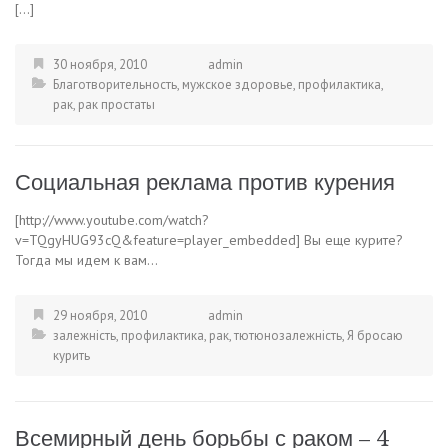
[…]
30 ноября, 2010
admin
Благотворительность
,
мужское здоровье
,
профилактика
,
рак
,
рак простаты
Социальная реклама против курения
[http://www.youtube.com/watch?
v=TQgyHUG93cQ&feature=player_embedded] Вы еще курите?
Тогда мы идем к вам…
29 ноября, 2010
admin
залежність
,
профилактика
,
рак
,
тютюнозалежність
,
Я бросаю
курить
Всемирный день борьбы с раком – 4