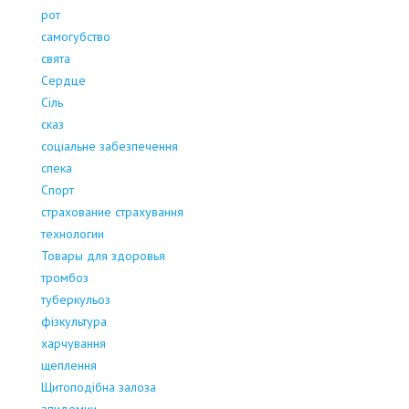
рот
самогубство
свята
Сердце
Сіль
сказ
соціальне забезпечення
спека
Спорт
страхование страхування
технологии
Товары для здоровья
тромбоз
туберкульоз
фізкультура
харчування
щеплення
Щитоподібна залоза