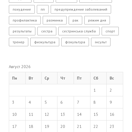
похудение
пп
предупреждение заболеваний
профилактика
разминка
рак
режим дня
результаты
сестра
сестринська служба
спорт
тренер
физкультура
фізкультура
інсульт
Август 2026
Пн
Вт
Ср
Чт
Пт
Сб
Вс
1
2
3
4
5
6
7
8
9
10
11
12
13
14
15
16
17
18
19
20
21
22
23