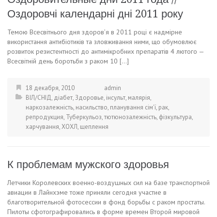
Оздоровчі календарні дні 2011 року
Темою Всесвітнього дня здоров’я в 2011 році є надмірне
використання антибіотиків та зловживання ними, що обумовлює
розвиток резистентності до антимікробних препаратів 4 лютого —
Всесвітній день боротьби з раком 10 […]
18 декабря, 2010
admin
ВІЛ/СНІД
,
діабет
,
Здоровье
,
інсульт
,
малярія
,
наркозалежність
,
насильство
,
планування сім'ї
,
рак
,
репродукция
,
Туберкульоз
,
тютюнозалежність
,
фізкультура
,
харчування
,
ХОХЛ
,
щеплення
К проблемам мужского здоровья
Летчики Королевских военно-воздушных сил на базе транспортной
авиации в Лайнхэме тоже приняли сегодня участие в
благотворительной фотосессии в фонд борьбы с раком простаты.
Пилоты сфотографировались в форме времен Второй мировой