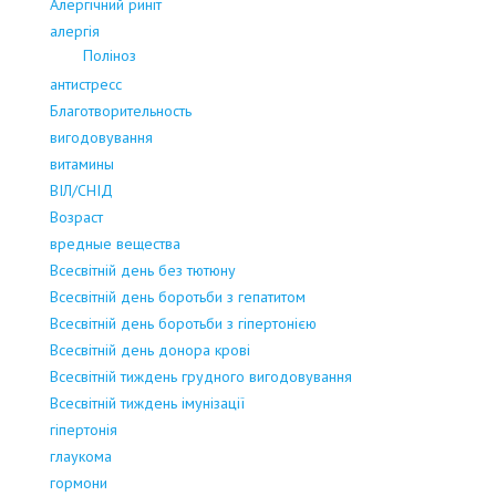
Алергічний риніт
алергія
Поліноз
антистресс
Благотворительность
вигодовування
витамины
ВІЛ/СНІД
Возраст
вредные вещества
Всесвітній день без тютюну
Всесвітній день боротьби з гепатитом
Всесвітній день боротьби з гіпертонією
Всесвітній день донора крові
Всесвітній тиждень грудного вигодовування
Всесвітній тиждень імунізації
гіпертонія
глаукома
гормони