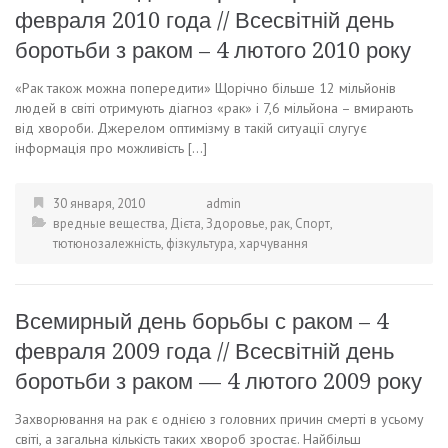
февраля 2010 года // Всесвітній день
боротьби з раком – 4 лютого 2010 року
«Рак також можна попередити» Щорічно більше 12 мільйонів
людей в світі отримують діагноз «рак» і 7,6 мільйона – вмирають
від хвороби. Джерелом оптимізму в такій ситуації слугує
інформація про можливість […]
30 января, 2010
admin
вредные вещества
,
Дієта
,
Здоровье
,
рак
,
Спорт
,
тютюнозалежність
,
фізкультура
,
харчування
Всемирный день борьбы с раком – 4
февраля 2009 года // Всесвітній день
боротьби з раком — 4 лютого 2009 року
Захворювання на рак є однією з головних причин смерті в усьому
світі, а загальна кількість таких хвороб зростає. Найбільш