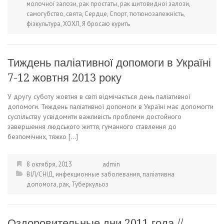
молочної залози
,
рак простаты
,
рак щитовидноі залози
,
самогубство
,
свята
,
Сердце
,
Спорт
,
тютюнозалежність
,
фізкультура
,
ХОХЛ
,
Я бросаю курить
Тиждень паліативної допомоги в Україні
7-12 жовтня 2013 року
У другу суботу жовтня в світі відмічається день паліативної
допомоги. Тиждень паліативної допомоги в Україні має допомогти
суспільству усвідомити важливість проблеми достойного
завершення людського життя, гуманного ставлення до
безпомічних, тяжко […]
8 октября, 2013
admin
ВІЛ/СНІД
,
инфекционные заболевания
,
паліативна
допомога
,
рак
,
Туберкульоз
Оздоровительные дни 2011 года //