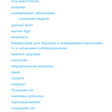
йод-недостатність
колцентр
компьютерные заболевания
тунельный синдром
красный крест
магнітні бурі
менопауза
Міжнародний день боротьби із зловживанням наркотиками
та їх незаконним розповсюдженням
мужское здоровье
насильство
нетрадиционная медицина
нирки
одышка
ожиріння
Оздоровчі дні
паліативна допомога
перенавантаження
планування сім'ї