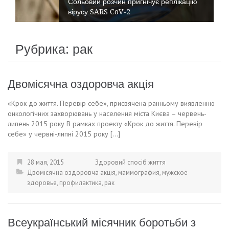
Сольовий розчин пригнічує реплікацію
вірусу SARS CoV-2
Рубрика:
рак
Двомісячна оздоровча акція
«Крок до життя. Перевір себе», присвячена ранньому виявленню
онкологічних захворювань у населення міста Києва – червень-
липень 2015 року В рамках проекту «Крок до життя. Перевір
себе» у червні-липні 2015 року […]
28 мая, 2015
Здоровий спосіб життя
Двомісячна оздоровча акція
,
маммография
,
мужское
здоровье
,
профилактика
,
рак
Всеукраїнський місячник боротьби з