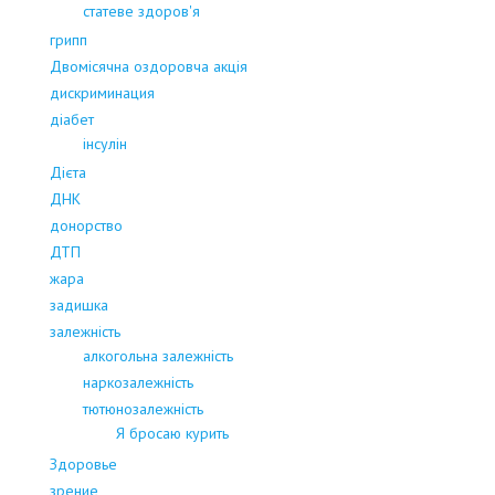
статеве здоров'я
грипп
Двомісячна оздоровча акція
дискриминация
діабет
інсулін
Дієта
ДНК
донорство
ДТП
жара
задишка
залежність
алкогольна залежність
наркозалежність
тютюнозалежність
Я бросаю курить
Здоровье
зрение