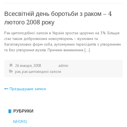
Всесвітній день боротьби з раком – 4
лютого 2008 року
Рак щитоподібної залози в Україні зростає щорічно на 3%. Більше
стає також доброякісних новоутворень – вузлових та
багатовузлових форм зоба, аутоімунних тиреоїдитів з утворенням
та без утворення вузлів. Причини виникнення […]
26 января, 2008
admin
рак
,
рак щитовидноі залози
Навигация
Предыдущие записи
по
РУБРИКИ
записям
А(Н1N1)