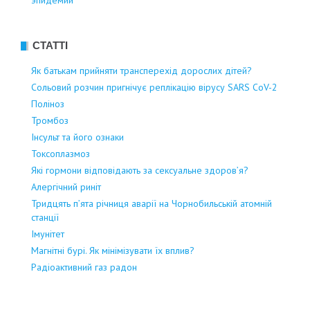
эпидемии
СТАТТІ
Як батькам прийняти трансперехід дорослих дітей?
Сольовий розчин пригнічує реплікацію вірусу SARS CoV-2
Поліноз
Тромбоз
Інсульт та його ознаки
Токсоплазмоз
Які гормони відповідають за сексуальне здоров’я?
Алергічний риніт
Тридцять п’ята річниця аварії на Чорнобильській атомній
станції
Імунітет
Магнітні бурі. Як мінімізувати їх вплив?
Радіоактивний газ радон