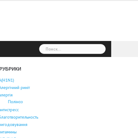
Найти:
РУБРИКИ
А(Н1N1)
Алергічний риніт
алергія
Поліноз
антистресс
Благотворительность
вигодовування
витамины