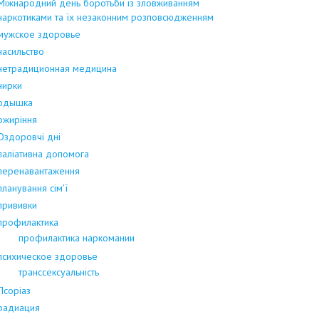
Міжнародний день боротьби із зловживанням
наркотиками та їх незаконним розповсюдженням
мужское здоровье
насильство
нетрадиционная медицина
нирки
одышка
ожиріння
Оздоровчі дні
паліативна допомога
перенавантаження
планування сім'ї
прививки
профилактика
профилактика наркомании
психическое здоровье
транссексуальність
Псоріаз
радиация