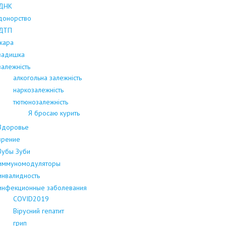
ДНК
донорство
ДТП
жара
задишка
залежність
алкогольна залежність
наркозалежність
тютюнозалежність
Я бросаю курить
Здоровье
зрение
Зубы Зуби
иммуномодуляторы
инвалидность
инфекционные заболевания
COVID2019
Вірусний гепатит
грип