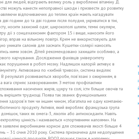
і для людей, відіграють велику роль у виробленні вітаміну Д.
нстві можуть нанести непоправної шкоди і призвести до розвитку
дправляючи відпочиваючих до теплих країн мають нагадувати
дві години до та дві години після полудня, укриватися в тіні,
ту, носити захисний одяг, широкополі шляпи, темні окуляри,
ру дії з сонцехахисним фактором 15 і вище, наносити його
ігор, вправ на вільному повітрі. Крем не використовують для
но уникати салонів для засмаги. Кушетки-солярії наносять
атись ними зовсім. Дітей рекомендовано захищати особливо, а
ового харчування. Дослідження фахівців університету
кає порушення в роботі мозку. Надлишок калорій активує в
мунітету. Активована по «хибній тривозі», система виділяє
. В результаті розвиваються хвороби, пов’язані з ожирінням, в
рна вага сприяє захворюванням. З метою профілактики
оживання насичених жирів, цукру та солі, істи більше овочів та
ль вирішити труднощі. Поява так званих функціональних
ння здоров’я тим чи іншим чином, збагатила не одну компанію-
біотичного продукту Активія, який виробляє французька група
домішок, таких як омега-3, лікопін або антиоксиданти. Навіть
ктролітну цінність і називаються «спортивними напоями». На
я заявлені виробниками корисні для споживачів якості більше 4
чень – 31 січня 2010 року. Система призначена для недопущення
чової цінності продуктів. ВООЗ працює також в напрямку