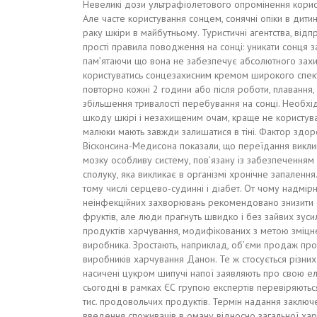
Невеликі дози ультрафіолетового опромінення корисн
Але часте користування сонцем, сонячні опіки в дити
раку шкіри в майбутньому. Туристичні агентства, ві
прості правила поводження на сонці: уникати сонця за 
пам’ятаючи що вона не забезпечує абсолютного захис
користуватись сонцезахисним кремом широкого спект
повторно кожні 2 години або після роботи, плавання, 
збільшення тривалості перебування на сонці. Необхід
шкоду шкірі і незахищеним очам, краще не користув
малюки мають завжди залишатися в тіні. Фактор здор
Вісконсина-Медисона показали, що переїдання викли
мозку особливу систему, пов’язану із забезпеченням і
сполуку, яка викликає в організмі хронічне запалення
тому числі серцево-судинні і діабет. От чому надмі
неінфекційних захворювань рекомендовано знизити сп
фруктів, але люди прагнуть швидко і без зайвих зуси
продуктів харчування, модифікованих з метою зміцне
виробника. Зростають, наприклад, об’єми продаж про
виробників харчування Данон. Те ж стосується різних 
насичені цукром шипучі напої заявляють про свою еле
сьогодні в рамках ЄС групою експертів перевіряютьс
тис. продовольчих продуктів. Термін надання заклю
введення споживачів в оману відносно загальної хар