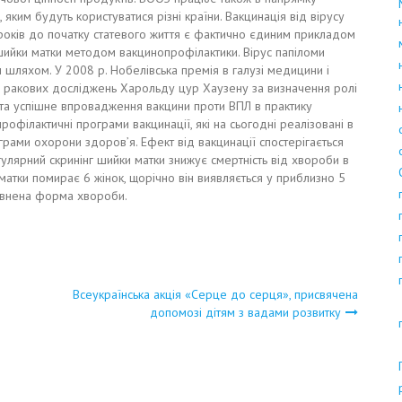
яким будуть користуватися різні країни. Вакцинація від вірусу
 років до початку статевого життя є фактично єдиним прикладом
ийки матки методом вакцинопрофілактики. Вірус папіломи
шляхом. У 2008 р. Нобелівська премія в галузі медицини і
 ракових досліджень Харольду цур Хаузену за визначення ролі
 та успішне впровадження вакцини проти ВПЛ в практику
рофілактичні програми вакцинації, які на сьогодні реалізовані в
ограми охорони здоров’я. Ефект від вакцинації спостерігається
гулярний скринінг шийки матки знижує смертність від хвороби в
матки помирає 6 жінок, щорічно він виявляється у приблизно 5
адавнена форма хвороби.
Всеукраїнська акція «Серце до серця», присвячена
допомозі дітям з вадами розвитку