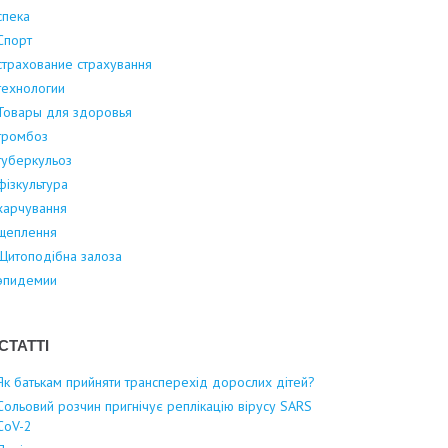
спека
Спорт
страхование страхування
технологии
Товары для здоровья
тромбоз
туберкульоз
фізкультура
харчування
щеплення
Щитоподібна залоза
эпидемии
СТАТТІ
Як батькам прийняти трансперехід дорослих дітей?
Сольовий розчин пригнічує реплікацію вірусу SARS
CoV-2