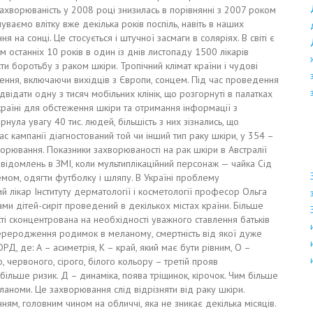
захворюваність у 2008 році знизилась в порівнянні з 2007 роком
уваємо влітку вже декілька років поспіль, навіть в наших
 сонці. Це стосується і штучної засмаги в соляріях. В світі є
 останніх 10 років в один із днів листопаду 1500 лікарів
сти боротьбу з раком шкіри. Тропічний клімат країни і чудові
ення, включаючи вихідців з Європи, сонцем. Під час проведення
ідати одну з тисяч мобільних клінік, що розгорнуті в палатках
 країні для обстеження шкіри та отримання інформації з
нула увагу 40 тис. людей, більшість з них зізнались, що
с кампанії діагностований той чи інший тип раку шкіри, у 354 –
орювання. Показники захворюваності на рак шкіри в Австралії
домлень в ЗМІ, коли мультиплікаційний персонаж — чайка Сід
емом, одягти футболку і шляпу. В Україні проблему
лікар Інституту дерматології і косметології професор Ольга
и дітей-сиріт проведений в декількох містах країни. Більше
ості сконцентрована на необхідності уважного ставлення батьків
ереродження родимок в меланому, смертність від якої дуже
Д, де: А – асиметрія, К – край, який має бути рівним, О –
 червоного, сірого, білого кольору – третій прояв
ільше ризик. Д – динаміка, поява тріщинок, кірочок. Чим більше
аноми. Це захворювання слід відрізняти від раку шкіри.
м, головним чином на обличчі, яка не зникає декілька місяців.