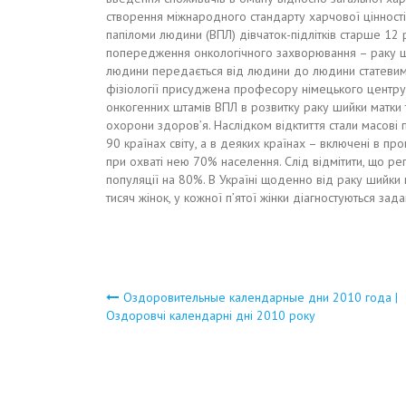
створення міжнародного стандарту харчової цінності, 
папіломи людини (ВПЛ) дівчаток-підлітків старше 12
попередження онкологічного захворювання – раку ш
людини передається від людини до людини статевим 
фізіології присуджена професору німецького центру
онкогенних штамів ВПЛ в розвитку раку шийки матки
охорони здоров’я. Наслідком відктиття стали масові п
90 країнах світу, а в деяких країнах – включені в пр
при охваті нею 70% населення. Слід відмітити, що ре
популяції на 80%. В Україні щоденно від раку шийки 
тисяч жінок, у кожної п’ятої жінки діагностуються з
Навигация
Оздоровительные календарные дни 2010 года |
Оздоровчі календарні дні 2010 року
по
записям