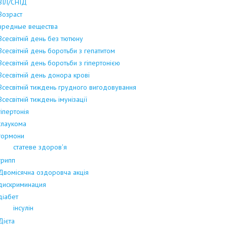
ВІЛ/СНІД
Возраст
вредные вещества
Всесвітній день без тютюну
Всесвітній день боротьби з гепатитом
Всесвітній день боротьби з гіпертонією
Всесвітній день донора крові
Всесвітній тиждень грудного вигодовування
Всесвітній тиждень імунізації
гіпертонія
глаукома
гормони
статеве здоров'я
грипп
Двомісячна оздоровча акція
дискриминация
діабет
інсулін
Дієта