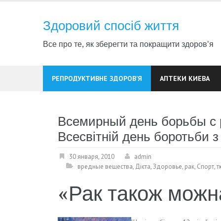
Skip
to
Здоровий спосіб життя
content
Все про те, як зберегти та покращити здоров'я
РЕПРОДУКТИВНЕ ЗДОРОВ’Я
АПТЕКИ КИЕВА
Всемирный день борьбы с р
Всесвітній день боротьби з
30 января, 2010
admin
вредные вещества
,
Дієта
,
Здоровье
,
рак
,
Спорт
,
т
«Рак також можн