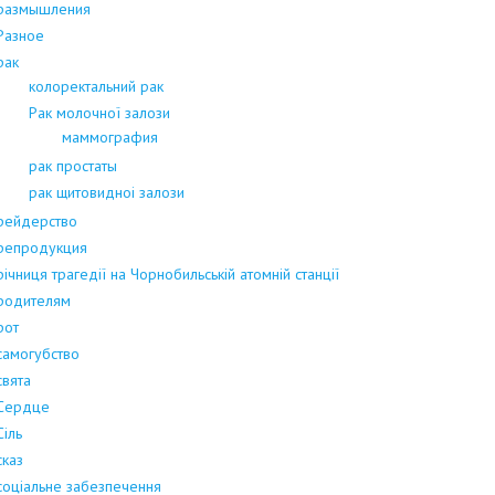
размышления
Разное
рак
колоректальний рак
Рак молочної залози
маммография
рак простаты
рак щитовидноі залози
рейдерство
репродукция
річниця трагедії на Чорнобильській атомній станції
родителям
рот
самогубство
свята
Сердце
Сіль
сказ
соціальне забезпечення