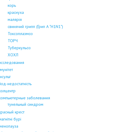
корь
краснуха
малярія
свинячий грипп (Грип А "H1N1")
Токсоплазмоз
ТОРЧ
Туберкульоз
ХОХЛ
исследования
Імунітет
інсульт
йод-недостатність
колцентр
компьютерные заболевания
тунельный синдром
красный крест
магнітні бурі
менопауза