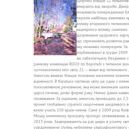
Щорічно більше 12 мільйонів 
вмирають від хвороби. Джере
можливість попередження бл
перелік найбільш важливих к
впливу вторинного тютюново
надмірного впливу сонячних 
дотримання здорового харчува
що спричиняють розвиток рак
яку можливо попередити. За 
опублікованої в грудні 2009 
які забезпечують бездимне 
рамкову конвенцію ВООЗ по боротьбі з тютюном (конв
густонаселених міст світу 22 — вільні від тютюнового 
Алкоголь вживає більше половини населення планети, 
відмінності. В багатьох частинах світу це один з елем
психоактивною речовиною, яка може викликати залежн
цироз печінки, деякі форми раку. Немає даних наявно
споживання. За оцінками, алкоголь призводить до 2,
проект глобальної стратегії скорочення шкідливого в
взяли участь 150 країн-членів. Саме у 2009 році К
Міську комплексну програму протидії зловживанню ал
2013 роки. Захворюваність на рак шкіри в усьому світі
усвідомлюючи ступінь небезпеки ультрафіолетового опр