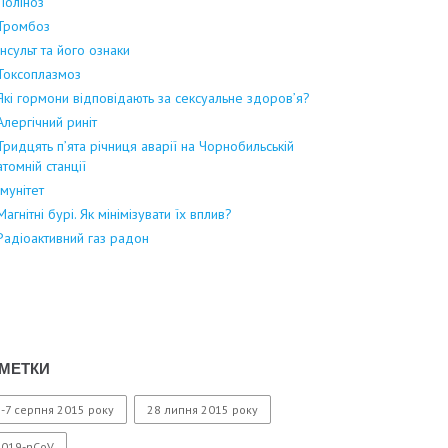
Поліноз
Тромбоз
Інсульт та його ознаки
Токсоплазмоз
Які гормони відповідають за сексуальне здоров’я?
Алергічний риніт
Тридцять п’ята річниця аварії на Чорнобильській
атомній станції
Імунітет
Магнітні бурі. Як мінімізувати їх вплив?
Радіоактивний газ радон
МЕТКИ
-7 серпня 2015 року
28 липня 2015 року
2019-nCoV