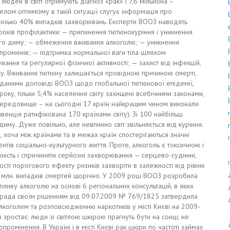
людей в світі отримують діагноз «рак» і 7,6 мільйона –
лом оптимізму в такій ситуації слугує інформація про
изько 40% випадків захворювань. Експерти ВООЗ наводять
років профілактики: — припинення тютюнокуріння і уникнення
го диму; — обмеження вживання алкоголю; — уникнення
променів; — підтримка нормальної ваги тіла шляхом
ння та регулярної фізичної активності; — захист від інфекцій,
у. Вживання тютюну залишається провідною причиною смерті,
даними доповіді ВООЗ щодо глобальної тютюнової епідемії,
року, тільки 5,4% населення світу захищені всебічними законами,
середовище – на сьогодні 17 країн найкращим чином виконали
енція ратифікована 170 країнами світу).
Зі 100 найбільш
диму. Дуже повільно, але невпинно світ звільняється від куріння.
хоча між країнами та в межах країн спостерігаються значні
ентів соціально-культурного життя. Проте, алкоголь є токсичною і
ість і спричиняти серйозні захворювання — серцево-судинні,
сті порогового ефекту ризиків захворіти в залежності від рівню
5 млн. випадків смертей щорічно. У 2009 році ВООЗ розробила
пливу алкоголю на основі 6 регіональних консультацій, в яких
иїврада своїм рішенням від 09.07.2009 № 769/1825 затвердила
коголем та розповсюдженню наркотиків у місті Києві на 2009-
 зростає: люди зі світлою шкірою прагнуть бути на сонці, не
омінення. В Україні і в місті Києві рак шкіри по частоті займає