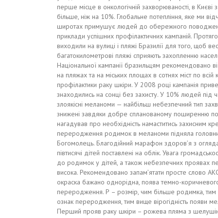
перше місце в онкологічній захворюваності, в Києві 
більше, ніж на 10%. Глобальне потепління, яке ми відч
широтах примушує людей до обережного поводження на
приклади успішних профілактичних кампаній. Протягом
виходили на вулиці і пляжі Бразилії для того, щоб ве
багатокилометрові пляжі сприяють захопленню насел
Національної кампанії бразильцям рекомендовано відв
на пляжах та на міських площах в сотнях міст по всій
профілактики раку шкіри. У 2008 році кампанія привер
знаходились на сонці без захисту. У 10% людей під ча
злоякісні меланоми — найбільш небезпечний тип захв
знижені завдяки добре спланованому поширенню пові
нагадував про необхідність намаститись захисним кр
переродження родимок в меланоми підняла головний 
Богомолець. Благодійний марафон здоров’я з оглядам
півтисячі дітей поставлені на облік. Увага громадськ
до родимок у дітей, а також небезпечних проявах п
висока. Рекомендовано запам’ятати просте слово АКОР
окраска бажано однорідна, поява темно-коричневого,
переродження. Р – розмір, чим більше родимка, тим б
ознак переродження, тим вище вірогідність появи мел
Перший прояв раку шкіри – рожева пляма з шелушіння