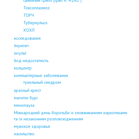
свинячий грипп (Грип А "H1N1")
Токсоплазмоз
ТОРЧ
Туберкульоз
ХОХЛ
исследования
Імунітет
інсульт
йод-недостатність
колцентр
компьютерные заболевания
тунельный синдром
красный крест
магнітні бурі
менопауза
Міжнародний день боротьби із зловживанням наркотиками
та їх незаконним розповсюдженням
мужское здоровье
насильство