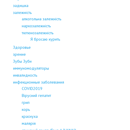
задишка
залежність
алкогольна залежність
наркозалежність
тютюнозалежність
Я бросаю курить
Здоровье
зрение
Зубы Зуби
иммуномодуляторы
инвалидность
инфекционные заболевания
COVID2019
Вірусний гепатит
грип
корь
краснуха
малярія