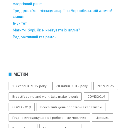
Алергічний риніт
Тридцять п’ята річниця аварії на Чорнобильській атомній
станції
Імунітет
Магнітні бурі. Як мінімізувати їх вплив?
Радіоактивний газ радон
МЕТКИ
1-7 серпня 2015 року
28 липня 2015 року
2019-nCoV
Breastfeeding and work. Lets make it work
COVID2019
COVID 2019
Всесвітній день боротьби з гепатитом
Грудне вигодовування і робота – це можливо
Израиль