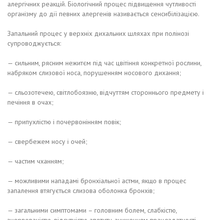
алергічних реакцій. Біологічний процес підвищення чутливості
організму до дії певних алергенів називається сенсибілізацією.
Запальний процес у верхніх дихальних шляхах при полінозі
супроводжується:
— сильним, рясним нежитєм під час цвітіння конкретної рослини,
набряком слизової носа, порушенням носового дихання;
— сльозотечею, світлобоязню, відчуттям стороннього предмету і
печіння в очах;
— припухлістю і почервонінням повік;
— свербежем носу і очей;
— частим чханням;
— можливими нападамі бронхіальної астми, якщо в процес
запалення втягується слизова оболонка бронхів;
— загальними симптомами – головним болем, слабкістю,