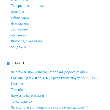
Товары для здоровья
тромбоз
туберкульоз
фізкультура
харчування
щеплення
Щитоподібна залоза
эпидемии
СТАТТІ
Як батькам прийняти трансперехід дорослих дітей?
Сольовий розчин пригнічує реплікацію вірусу SARS CoV-2
Поліноз
Тромбоз
Інсульт та його ознаки
Токсоплазмоз
Які гормони відповідають за сексуальне здоров’я?