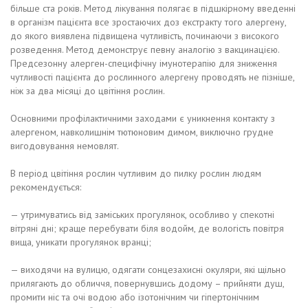
більше ста років. Метод лікування полягає в підшкірному введенні
в організм пацієнта все зростаючих доз екстракту того алергену,
до якого виявлена підвищена чутливість, починаючи з високого
розведення. Метод демонструє певну аналогію з вакцинацією.
Предсезонну алерген-специфічну імунотерапію для зниження
чутливості пацієнта до рослинного алергену проводять не пізніше,
ніж за два місяці до цвітіння рослин.
Основними профілактичними заходами є уникнення контакту з
алергеном, навколишнім тютюновим димом, виключно грудне
вигодовування немовлят.
В період цвітіння рослин чутливим до пилку рослин людям
рекомендується:
— утримуватись від заміських прогулянок, особливо у спекотні
вітряні дні; краще перебувати біля водойм, де вологість повітря
вища, уникати прогулянок вранці;
— виходячи на вулицю, одягати сонцезахисні окуляри, які щільно
прилягають до обличчя, повернувшись додому – прийняти душ,
промити ніс та очі водою або ізотонічним чи гіпертонічним