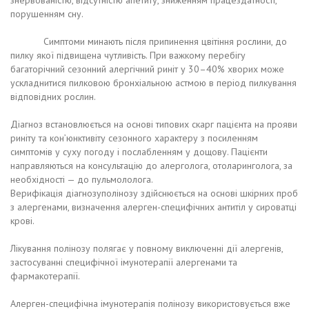
знервованістю, відсутністю апетиту, зниженням працездатності,
порушенням сну.
Симптоми минають після припинення цвітіння рослини, до
пилку якої підвищена чутливість. При важкому перебігу
багаторічний сезонний алергічний риніт у 30–40% хворих може
ускладнитися пилковою бронхіальною астмою в період пилкування
відповідних рослин.
Діагноз встановлюється на основі типових скарг пацієнта на прояви
риніту та кон’юнктивіту сезонного характеру з посиленням
симптомів у суху погоду і послабленням у дощову. Пацієнти
направляються на консультацію до алерголога, отоларинголога, за
необхідності — до пульмололога.
Верифікація діагнозуполінозу здійснюється на основі шкірних проб
з алергенами, визначення алерген-специфічних антитіл у сироватці
крові.
Лікування полінозу полягає у повному виключенні дії алергенів,
застосуванні специфічної імунотерапії алергенами та
фармакотерапії.
Алерген-специфічна імунотерапія полінозу використовується вже