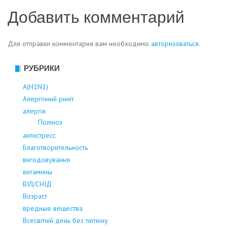
Добавить комментарий
записям
Для отправки комментария вам необходимо
авторизоваться
.
РУБРИКИ
А(Н1N1)
Алергічний риніт
алергія
Поліноз
антистресс
Благотворительность
вигодовування
витамины
ВІЛ/СНІД
Возраст
вредные вещества
Всесвітній день без тютюну