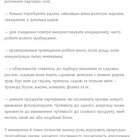
розчином харчової солі;
— більше перебувати вдома, завісивши вікна вологою марлею,
складеною у декілька шарів;
— для очищення повітря використовувати кондиціонер, часто
робити вологе прибирання;
— провітрювання приміщення робити вночі, після дощу, коли
концентрація пилку мінімальна;
— з обережністю ставитись до підбору кімнатних та садових
рослин, оскільки вони мають однакові антигени з пилком дерев,
трав, бур`янів: це герань, примула, садові та польові квіти —
троянда, бузок, жасмін, конвалія, фіалка та ін.;
— уникати продуктів харчування, які посилюють прояви алергії,
вживання фітопрепаратів. Чутливість до одного алергену може
призвести до виникнення чутливості до схожого продукту, який
містить такий же або подібний білок.
У виникненні й плині полінозів значну роль відіграють природно-
географічні умови, характер рослинності, поширеність алергенних