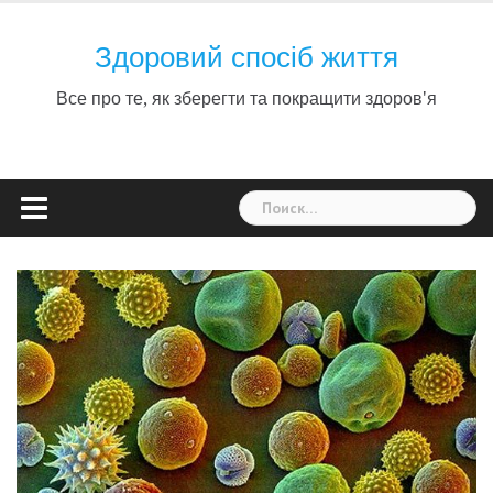
Skip
to
Здоровий спосіб життя
content
Все про те, як зберегти та покращити здоров'я
Найти: