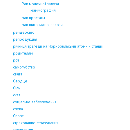
Рак молочної залози
маммография
рак простаты
рак щитовидноі залози
рейдерство
репродукция
річниця трагедії на Чорнобильській атомній станції
родителям
рот
самогубство
свята
Сердце
Сіль
сказ
соціальне забезпечення
спека
Спорт
страхование страхування
технологии