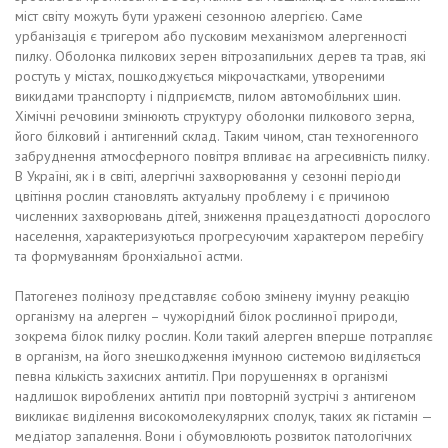
міст світу можуть бути уражені сезонною алергією. Саме
урбанізація є тригером або пусковим механізмом алергенності
пилку. Оболонка пилкових зерен вітрозапильних дерев та трав, які
ростуть у містах, пошкоджується мікрочастками, утвореними
викидами транспорту і підприємств, пилом автомобільних шин.
Хімічні речовини змінюють структуру оболонки пилкового зерна,
його білковий і антигенний склад. Таким чином, стан техногенного
забруднення атмосферного повітря впливає на агресивність пилку.
В Україні, як і в світі, алергічні захворювання у сезонні періоди
цвітіння рослин становлять актуальну проблему і є причиною
численних захворювань дітей, зниження працездатності дорослого
населення, характеризуються прогресуючим характером перебігу
та формуванням бронхіальної астми.
Патогенез полінозу представляє собою змінену імунну реакцію
організму на алерген – чужорідний білок рослинної природи,
зокрема білок пилку рослин. Коли такий алерген вперше потрапляє
в організм, на його знешкодження імунною системою виділяється
певна кількість захисних антитіл. При порушеннях в організмі
надлишок вироблених антитіл при повторній зустрічі з антигеном
викликає виділення високомолекулярних сполук, таких як гістамін —
медіатор запалення. Вони і обумовлюють розвиток патологічних