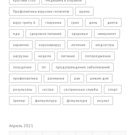
Круглый стол
Медицина в Израиле
Профілактика вірусних гепатитів
врачи
вірус грипу А
глаукома
грип
день
диета
еда
здоровое питание
здоровье
иммунитет
карантин
коронавирус
лечение
медсестра
нагрузки
неделя
питание
попередження
похудение
пп
предупреждение заболеваний
профилактика
разминка
рак
режим дня
результаты
сестра
сестринська служба
спорт
тренер
физкультура
фізкультура
інсульт
Апрель 2021