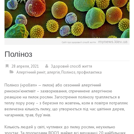
Поліноз
28 апреля, 2021
Здоровий спосіб життя
Алергічний риніт
,
алергія
,
Поліноз
,
профилактика
Поліноз («pollen» — пилок) або сезонний алергічний
ринокон’юнктивіт – захворювання, спричинене алергічною
реакцією на пилок рослин. Загострення полінозу трапляється в
теплу пору року – з березня по жовтень, коли в повітря потрапляє
величезна кількість пилку, що утворюється під час цвітіння дерев,
чагарників, трав, бур’янів.
Кількість людей у світі, чутливих до пилку рослин, неухильно
зростає. За прогнозами ВООЗ, майже всі мешканці 20 найбільших