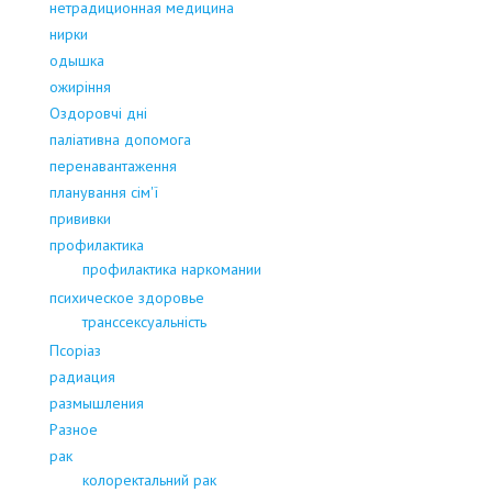
нетрадиционная медицина
нирки
одышка
ожиріння
Оздоровчі дні
паліативна допомога
перенавантаження
планування сім'ї
прививки
профилактика
профилактика наркомании
психическое здоровье
транссексуальність
Псоріаз
радиация
размышления
Разное
рак
колоректальний рак