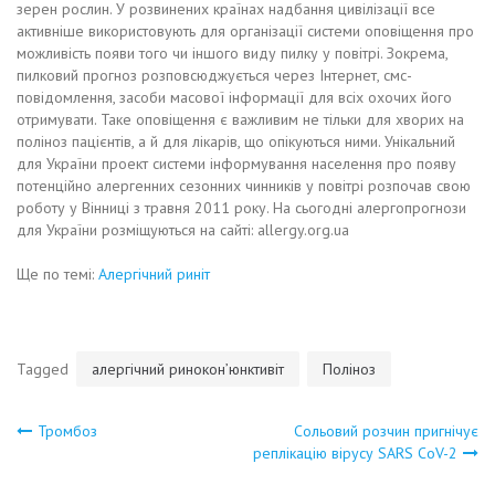
зерен рослин. У розвинених країнах надбання цивілізації все
активніше використовують для організації системи оповіщення про
можливість появи того чи іншого виду пилку у повітрі. Зокрема,
пилковий прогноз розповсюджується через Інтернет, смс-
повідомлення, засоби масової інформації для всіх охочих його
отримувати. Таке оповіщення є важливим не тільки для хворих на
поліноз пацієнтів, а й для лікарів, що опікуються ними. Унікальний
для України проект системи інформування населення про появу
потенційно алергенних сезонних чинників у повітрі розпочав свою
роботу у Вінниці з травня 2011 року. На сьогодні алергопрогнози
для України розміщуються на сайті: allergy.org.ua
Ще по темі:
Алергічний риніт
Tagged
алергічний ринокон’юнктивіт
Поліноз
Навигация
Тромбоз
Сольовий розчин пригнічує
реплікацію вірусу SARS CoV-2
по