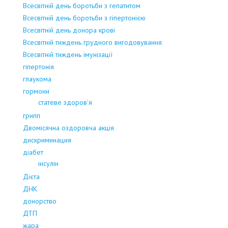
Всесвітній день боротьби з гепатитом
Всесвітній день боротьби з гіпертонією
Всесвітній день донора крові
Всесвітній тиждень грудного вигодовування
Всесвітній тиждень імунізації
гіпертонія
глаукома
гормони
статеве здоров'я
грипп
Двомісячна оздоровча акція
дискриминация
діабет
інсулін
Дієта
ДНК
донорство
ДТП
жара