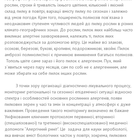
рослин, строки й тривалість їхнього цвітіння, кількісний і якісний
склад пилку в повітрі, варіації вмісту пилку по сезонах і залежно
від умов погоди. Крім того, поширеність полінозів пов’язана з
неоднаковим ступенем чутливості людей до пилку рослин в різних
клімато-географічних зонах. До рослин, пилок яких найбільш часто
викликає алергічні захворювання, належать ті, пилок яких
розповсюджується за допомогою вітру. Це майже всі злакові,
осокові, березові, букові, кропивні, подорожникові, хвойні. Пилок
амброзії полинолистної є причиною виникнення багатьох полінозів.
Тополь цвіте саме зараз і його пилок є алергеном. Пух, який
з`явиться через пару місяців, сам по собі не є алергеннним, але
може збирати на себе пилок інших рослин.
З точки зору організації діагностично-лікувального процесу,
моніторинг регіональної та сезонної епідемічної ситуації відносно
спектра і особливостей основних рослинних алергенів, появи
пилкових зерен у часі та змін їх концентрації у атмосфері є дуже
важливим. Проведення такого моніторингу визначено як бажане
Уніфікованим клінічним протоколом первинної, вторинної
(спеціалізованої) та третинної (високоспеціалізованої) медичної
допомоги “Алергічний риніт”. Це задача для науки аеробіології,
яка вивчає вміст біологічних часток у повітрі, зокрема, пилкових