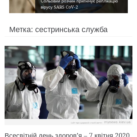
Сольовий розчин пригнічує реплікацію
вірусу SARS CoV-2
Метка:
сестринська служба
Всесвітній день здоров’я – 7 квітня 2020