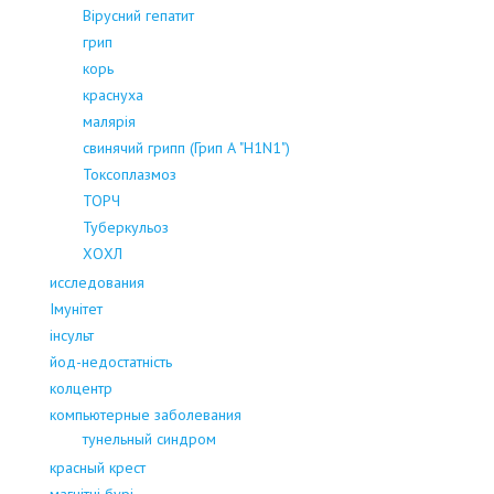
Вірусний гепатит
грип
корь
краснуха
малярія
свинячий грипп (Грип А "H1N1")
Токсоплазмоз
ТОРЧ
Туберкульоз
ХОХЛ
исследования
Імунітет
інсульт
йод-недостатність
колцентр
компьютерные заболевания
тунельный синдром
красный крест
магнітні бурі