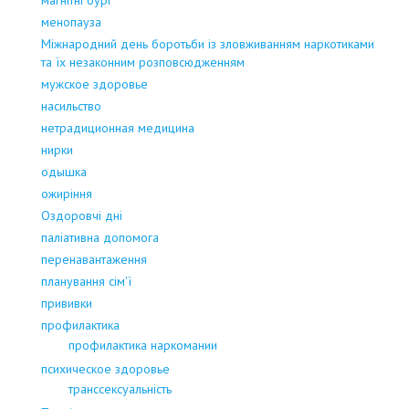
менопауза
Міжнародний день боротьби із зловживанням наркотиками
та їх незаконним розповсюдженням
мужское здоровье
насильство
нетрадиционная медицина
нирки
одышка
ожиріння
Оздоровчі дні
паліативна допомога
перенавантаження
планування сім'ї
прививки
профилактика
профилактика наркомании
психическое здоровье
транссексуальність