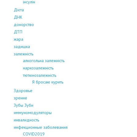
інсулін
Дієта
ДНК
донорство
ДТП
жара
задишка
залежність
алкогольна залежність
наркозалежність
тютюнозалежність
Я бросаю курить
Здоровье
зрение
Зубы Зуби
иммуномодуляторы
инвалидность
инфекционные заболевания
COVID2019