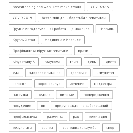
Breastfeeding and work. Lets make it work
COVID2019
COVID 2019
Всесвітній день боротьби з гепатитом
Грудне вигодовування і робота – це можливо
Израиль
Круглый стол
Медицина в Израиле
Профілактика вірусних гепатитів
врачи
вірус грипу А
глаукома
грип
день
диета
еда
здоровое питание
здоровье
иммунитет
карантин
коронавирус
лечение
медсестра
нагрузки
неделя
питание
попередження
похудение
пп
предупреждение заболеваний
профилактика
разминка
рак
режим дня
результаты
сестра
сестринська служба
спорт