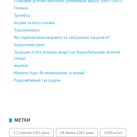
Сольовий розчин пригнічує реплікацію вірусу SARS CoV-2
Поліноз
Тромбоз
Інсульт та його ознаки
Токсоплазмоз
Які гормони відповідають за сексуальне здоров’я?
Алергічний риніт
Тридцять п’ята річниця аварії на Чорнобильській атомній
станції
Імунітет
Магнітні бурі. Як мінімізувати їх вплив?
Радіоактивний газ радон
МЕТКИ
1-7 серпня 2015 року
28 липня 2015 року
2019-nCoV