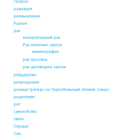
Псоріаз
радиация
размышления
Разное
рак
колоректальний рак
Рак молочної залози
маммография
рак простаты
рак щитовидноі залози
рейдерство
репродукция
річниця трагедії на Чорнобильській атомній станції
родителям
рот
самогубство
свята
Сердце
Сіль