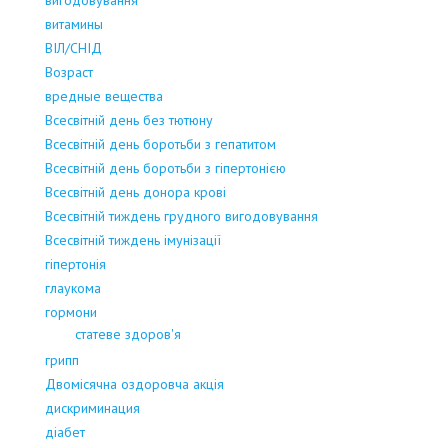
витамины
ВІЛ/СНІД
Возраст
вредные вещества
Всесвітній день без тютюну
Всесвітній день боротьби з гепатитом
Всесвітній день боротьби з гіпертонією
Всесвітній день донора крові
Всесвітній тиждень грудного вигодовування
Всесвітній тиждень імунізації
гіпертонія
глаукома
гормони
статеве здоров'я
грипп
Двомісячна оздоровча акція
дискриминация
діабет