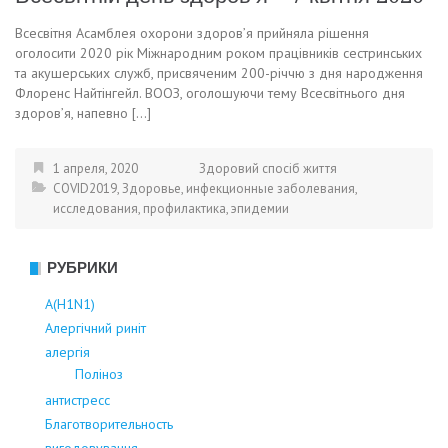
Всесвітня Асамблея охорони здоров’я прийняла рішення
оголосити 2020 рік Міжнародним роком працівників сестринських
та акушерських служб, присвяченим 200-річчю з дня народження
Флоренс Найтінгейл. ВООЗ, оголошуючи тему Всесвітнього дня
здоров’я, напевно […]
1 апреля, 2020
Здоровий спосіб життя
COVID2019
,
Здоровье
,
инфекционные заболевания
,
исследования
,
профилактика
,
эпидемии
РУБРИКИ
А(Н1N1)
Алергічний риніт
алергія
Поліноз
антистресс
Благотворительность
вигодовування