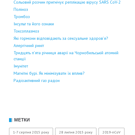
Сольовий розчин пригнічує реплікацію вірусу SARS CoV-2
Поліноз
Тромбоз
Інсульт та його ознаки
Токсоплазмоз
Які гормони відповідають за сексуальне здоров’я?
Алергічний риніт
Тридцять п’ята річниця аварії на Чорнобильській атомній
станції
Імунітет
Магнітні бурі. Як мінімізувати їх вплив?
Радіоактивний газ радон
МЕТКИ
1-7 серпня 2015 року
28 липня 2015 року
2019-nCoV