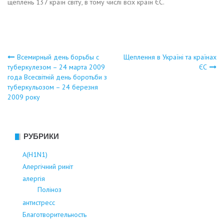
щеплень 137 країн світу, в тому числі всіх країн ЄС.
Навигация
Всемирный день борьбы с
Щеплення в Україні та країнах
туберкулезом – 24 марта 2009
ЄС
года Всесвітній день боротьби з
по
туберкульозом – 24 березня
2009 року
записям
РУБРИКИ
А(Н1N1)
Алергічний риніт
алергія
Поліноз
антистресс
Благотворительность