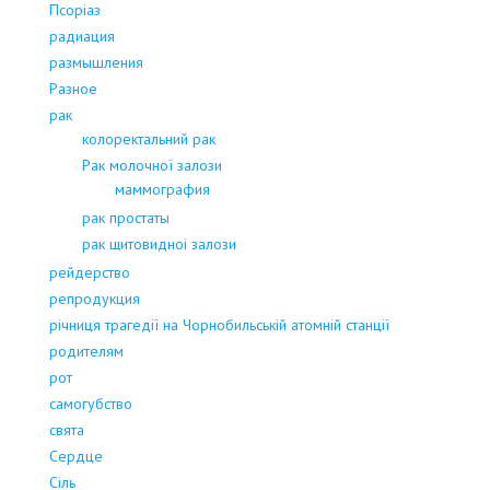
Псоріаз
радиация
размышления
Разное
рак
колоректальний рак
Рак молочної залози
маммография
рак простаты
рак щитовидноі залози
рейдерство
репродукция
річниця трагедії на Чорнобильській атомній станції
родителям
рот
самогубство
свята
Сердце
Сіль