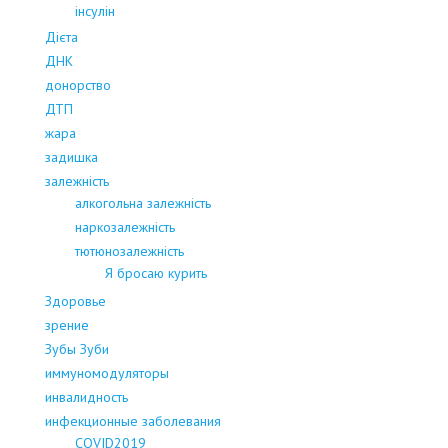
інсулін
Дієта
ДНК
донорство
ДТП
жара
задишка
залежність
алкогольна залежність
наркозалежність
тютюнозалежність
Я бросаю курить
Здоровье
зрение
Зубы Зуби
иммуномодуляторы
инвалидность
инфекционные заболевания
COVID2019