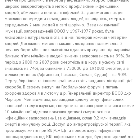
вчення про циклічність перебігу інфекційних хвороб. Вакцинацію
широко використовують з метою профілактики інфекційних
хвороб, обмеження передачі інфекцій. За допомогою вакцин
можливо попередити страждання людей, інвалідність, смерть в
середньому 2 млн. людей в світі щорічно. Завдяки кампанії
імунізації, запровадженій ВООЗ у 1967-1977 роках, була
ліквідована натуральна віспа, від неї помирав кожний четвертий
хворий. Досяжною метою вважають ліквідацію поліомієліта. З
початку боротьби з поліомієлітом вдалось врятувати від параліча
близько п’яти мільйонів людей, знизити захворюваність на 99%. За
період з 2000 по 2007 роки смертність від кору в усьому світі
знизилась на 74%, за оцінками з 750000 до 193000 смертей, а в
деяких регіонах (Афганістан, Пакистан, Сомалі, Судан) – на 90%.
Перед Україною та іншими країнами стоїть завдання ліквідації цієї
хвороби. В своєму виступі на Глобальному форумі з питань
охорони здоров’я в лютому ц.р. Генеральний директор ВООЗ д-р
Маргарет Чен відмітила, що завдяки цілому ряду фінансових
інновацій в галузі імунізації вперше за останні роки знизився нижче
10-мільйонної відмітки показник дитячої смертності від
інфекційних захворювань і, за оцінками, склав 9,2 млн. випадків
смерті в минулому році. Доступ до антиретровірусної терапії, яка
продовжує життя при ВІЛ/СНІДі та попереджує інфікування
новонароджених від ВІЛ-інфікованих матерів, був розширений до