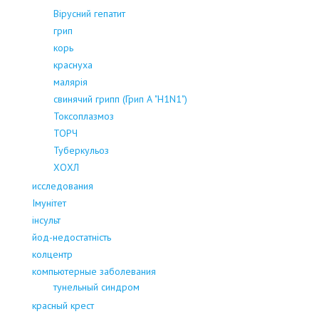
Вірусний гепатит
грип
корь
краснуха
малярія
свинячий грипп (Грип А "H1N1")
Токсоплазмоз
ТОРЧ
Туберкульоз
ХОХЛ
исследования
Імунітет
інсульт
йод-недостатність
колцентр
компьютерные заболевания
тунельный синдром
красный крест