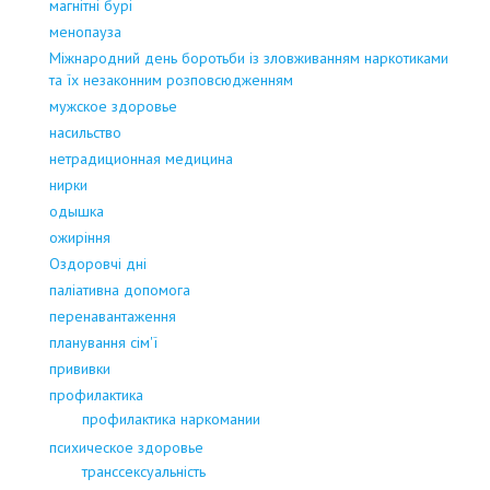
магнітні бурі
менопауза
Міжнародний день боротьби із зловживанням наркотиками
та їх незаконним розповсюдженням
мужское здоровье
насильство
нетрадиционная медицина
нирки
одышка
ожиріння
Оздоровчі дні
паліативна допомога
перенавантаження
планування сім'ї
прививки
профилактика
профилактика наркомании
психическое здоровье
транссексуальність