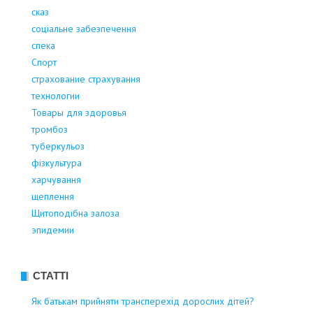
сказ
соціальне забезпечення
спека
Спорт
страхование страхування
технологии
Товары для здоровья
тромбоз
туберкульоз
фізкультура
харчування
щеплення
Щитоподібна залоза
эпидемии
СТАТТІ
Як батькам прийняти трансперехід дорослих дітей?