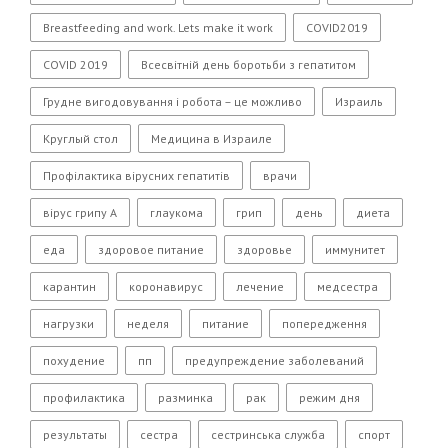
Breastfeeding and work. Lets make it work
COVID2019
COVID 2019
Всесвітній день боротьби з гепатитом
Грудне вигодовування і робота – це можливо
Израиль
Круглый стол
Медицина в Израиле
Профілактика вірусних гепатитів
врачи
вірус грипу А
глаукома
грип
день
диета
еда
здоровое питание
здоровье
иммунитет
карантин
коронавирус
лечение
медсестра
нагрузки
неделя
питание
попередження
похудение
пп
предупреждение заболеваний
профилактика
разминка
рак
режим дня
результаты
сестра
сестринська служба
спорт