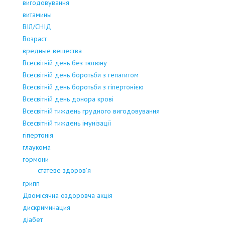
вигодовування
витамины
ВІЛ/СНІД
Возраст
вредные вещества
Всесвітній день без тютюну
Всесвітній день боротьби з гепатитом
Всесвітній день боротьби з гіпертонією
Всесвітній день донора крові
Всесвітній тиждень грудного вигодовування
Всесвітній тиждень імунізації
гіпертонія
глаукома
гормони
статеве здоров'я
грипп
Двомісячна оздоровча акція
дискриминация
діабет