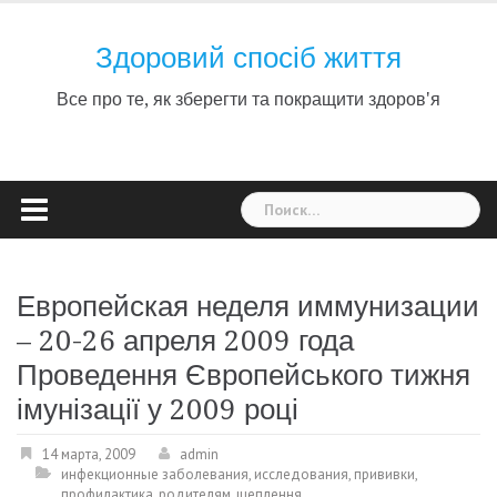
Skip
to
Здоровий спосіб життя
content
Все про те, як зберегти та покращити здоров'я
Найти:
Европейская неделя иммунизации
– 20-26 апреля 2009 года
Проведення Європейського тижня
імунізації у 2009 році
14 марта, 2009
admin
инфекционные заболевания
,
исследования
,
прививки
,
профилактика
,
родителям
,
щеплення