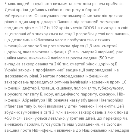
3 млн. людей в країнах з низьким та середнім рівнем прибутків.
Деякі країни добились стійкого прогресу в боротьбі з
туберкульозом. Фінансування протималярійних заходів досягло
рівня в один млрд. доларів. Вакцина від гепатитуВ регулярно
вводиться дітям в 147 із 192 країн-членів ВООЗ.На сьогодні в світі
ліцензовані або знаходяться на стадії розробки деякі нові вакцини,
що дозволить найближчим часом позбутися таких тяжких
інфекційних хвороб як ротавірусна діарея (1,9 млн. смертей
щорічно), пневмококова інфекція (2 млн. смертей щорічно), рак
шийки матки, викликаний папіломавірусом людини (500 тис.
випадків захворювання та 240 тис. смертей жінок щорічно).В
Україні заходи з профілактичної вакцинації запроваджені на
державному рівні. З метою попередження інфекційних
захворювань проводиться рутинна імунізація населення проти 10
інфекцій: дифтерії, правця, кашлюку, поліомієліту, туберкульозу,
вірусного гепатиту В, кору, епідемічного паротиту, краснухи, Hib-
інфекцій. Абревіатура Hib означає назву збудника Haemophilus
influenzae типу b, який викликає у дітей пневмонії, менінгіти. Цей
збудник зумовлює в світі 3 млн. важких захворювань, з яких понад
450 тисяч закінчуються летально, у третини дітей, що перехворіли,
виникають паралічі, туговухість та інші ускладнення. На сьогодні
вакцина проти Hib-інфекцій включена до Національних календарів