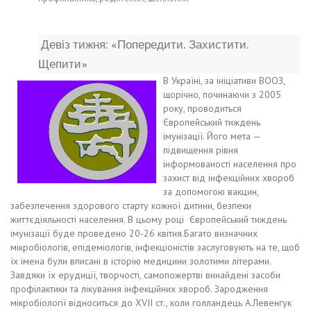
Девіз тижня: «Попередити. Захистити.
Щепити»
В Україні, за ініціативи ВООЗ,
щорічно, починаючи з 2005
року, проводиться
Європейський тиждень
імунізації. Його мета —
підвищення рівня
інформованості населення про
захист від інфекційних хвороб
за допомогою вакцин,
забезпечення здорового старту кожної дитини, безпеки
життєдіяльності населення. В цьому році Європейський тиждень
імунізації буде проведено 20-26 квітня.Багато визначних
мікробіологів, епідеміологів, інфекціоністів заслуговують на те, щоб
їх імена були вписані в історію медицини золотими літерами.
Завдяки їх ерудиції, творчості, самопожертві винайдені засоби
профілактики та лікування інфекційних хвороб. Зародження
мікробіології відноситься до ХVІІ ст., коли голландець А.Левенгук