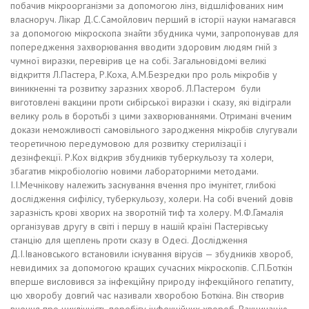
побачив мікроорганізми за допомогою лінз, відшліфованих ним
власноруч. Лікар Д.С.Самойлович перший в історії науки намагався
за допомогою мікроскопа знайти збудника чуми, запропонував для
попередження захворювання вводити здоровим людям гній з
чумної виразки, перевірив це на собі. Загальновідомі великі
відкриття Л.Пастера, Р.Коха, А.М.Безредки про роль мікробів у
виникненні та розвитку заразних хвороб. Л.Пастером були
виготовлені вакцини проти сибірської виразки і сказу, які відіграли
велику роль в боротьбі з цими захворюваннями. Отримані вченим
докази неможливості самовільного зародження мікробів слугували
теоретичною передумовою для розвитку стерилізації і
дезінфекції. Р.Кох відкрив збудників туберкульозу та холери,
збагатив мікробіологію новими лабораторними методами.
І.І.Мечнікову належить заснування вчення про імунітет, глибокі
дослідження сифілісу, туберкульозу, холери. На собі вчений довів
заразність крові хворих на зворотній тиф та холеру. М.Ф.Гамалія
організував другу в світі і першу в нашій країні Пастерівську
станцію для щеплень проти сказу в Одесі. Дослідження
Д.І.Івановського встановили існування вірусів — збудників хвороб,
невидимих за допомогою кращих сучасних мікроскопів. С.П.Боткін
вперше висловився за інфекційну природу інфекційного гепатиту,
цю хворобу довгий час називали хворобою Боткіна. Він створив