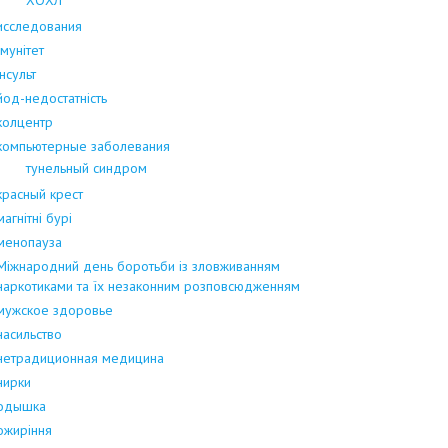
исследования
Імунітет
інсульт
йод-недостатність
колцентр
компьютерные заболевания
тунельный синдром
красный крест
магнітні бурі
менопауза
Міжнародний день боротьби із зловживанням
наркотиками та їх незаконним розповсюдженням
мужское здоровье
насильство
нетрадиционная медицина
нирки
одышка
ожиріння