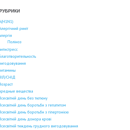
РУБРИКИ
А(Н1N1)
Алергічний риніт
алергія
Поліноз
антистресс
Благотворительность
вигодовування
витамины
ВІЛ/СНІД
Возраст
вредные вещества
Всесвітній день без тютюну
Всесвітній день боротьби з гепатитом
Всесвітній день боротьби з гіпертонією
Всесвітній день донора крові
Всесвітній тиждень грудного вигодовування