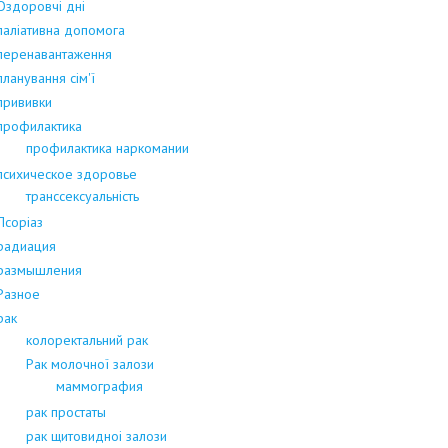
Оздоровчі дні
паліативна допомога
перенавантаження
планування сім'ї
прививки
профилактика
профилактика наркомании
психическое здоровье
транссексуальність
Псоріаз
радиация
размышления
Разное
рак
колоректальний рак
Рак молочної залози
маммография
рак простаты
рак щитовидноі залози