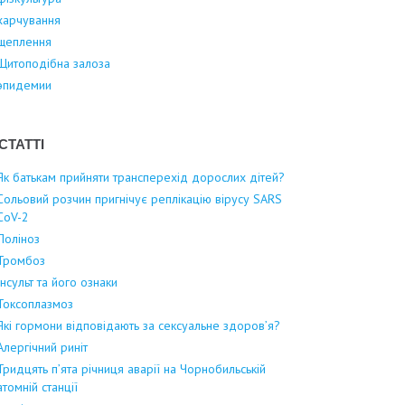
харчування
щеплення
Щитоподібна залоза
эпидемии
СТАТТІ
Як батькам прийняти трансперехід дорослих дітей?
Сольовий розчин пригнічує реплікацію вірусу SARS
CoV-2
Поліноз
Тромбоз
Інсульт та його ознаки
Токсоплазмоз
Які гормони відповідають за сексуальне здоров’я?
Алергічний риніт
Тридцять п’ята річниця аварії на Чорнобильській
атомній станції