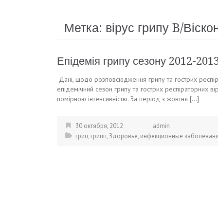
Метка:
вірус грипу B/Віско
Епідемія грипу сезону 2012-2013
Дані, щодо розповсюдження грипу та гострих респір
епідемічний сезон грипу та гострих респіраторних в
помірною інтенсивністю. За період з жовтня […]
30 октября, 2012
admin
грип
,
грипп
,
Здоровье
,
инфекционные заболеван