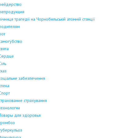
рейдерство
репродукция
річниця трагедії на Чорнобильській атомній станції
родителям
рот
самогубство
свята
Сердце
Сіль
сказ
соціальне забезпечення
спека
Спорт
страхование страхування
технологии
Товары для здоровья
тромбоз
туберкульоз
фізкультура