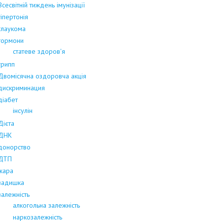
Всесвітній тиждень імунізації
гіпертонія
глаукома
гормони
статеве здоров'я
грипп
Двомісячна оздоровча акція
дискриминация
діабет
інсулін
Дієта
ДНК
донорство
ДТП
жара
задишка
залежність
алкогольна залежність
наркозалежність