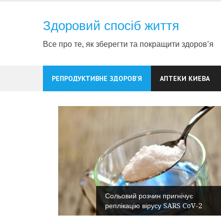
Skip
to
Здоровий спосіб життя
content
Все про те, як зберегти та покращити здоров'я
РЕПРОДУКТИВНЕ ЗДОРОВ’Я
АПТЕКИ КИЕВА
Сольовий розчин пригнічує
нсперехід
реплікацію вірусу SARS CoV-2