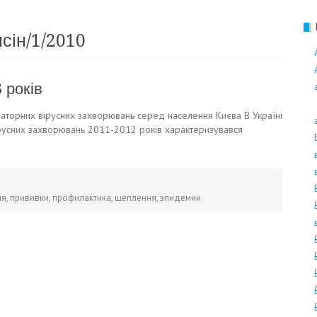
Поліноз
нсін/1/2010
 років
аторних вірусних захворювань серед населення Києва В Україні
ірусних захворювань 2011-2012 років характеризувався
ия
,
прививки
,
профилактика
,
щеплення
,
эпидемии