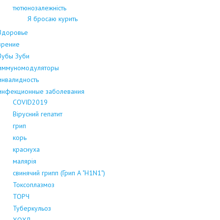
тютюнозалежність
Я бросаю курить
Здоровье
зрение
Зубы Зуби
иммуномодуляторы
инвалидность
инфекционные заболевания
COVID2019
Вірусний гепатит
грип
корь
краснуха
малярія
свинячий грипп (Грип А "H1N1")
Токсоплазмоз
ТОРЧ
Туберкульоз
ХОХЛ