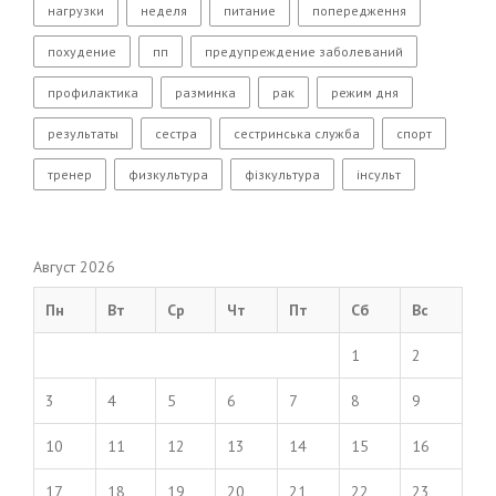
нагрузки
неделя
питание
попередження
похудение
пп
предупреждение заболеваний
профилактика
разминка
рак
режим дня
результаты
сестра
сестринська служба
спорт
тренер
физкультура
фізкультура
інсульт
Август 2026
Пн
Вт
Ср
Чт
Пт
Сб
Вс
1
2
3
4
5
6
7
8
9
10
11
12
13
14
15
16
17
18
19
20
21
22
23