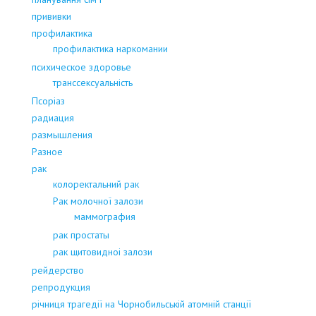
прививки
профилактика
профилактика наркомании
психическое здоровье
транссексуальність
Псоріаз
радиация
размышления
Разное
рак
колоректальний рак
Рак молочної залози
маммография
рак простаты
рак щитовидноі залози
рейдерство
репродукция
річниця трагедії на Чорнобильській атомній станції