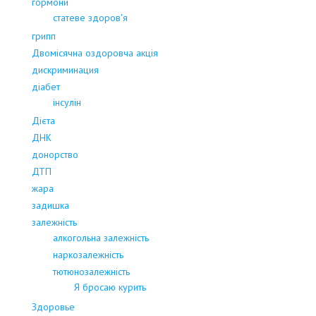
гормони
статеве здоров'я
грипп
Двомісячна оздоровча акція
дискриминация
діабет
інсулін
Дієта
ДНК
донорство
ДТП
жара
задишка
залежність
алкогольна залежність
наркозалежність
тютюнозалежність
Я бросаю курить
Здоровье