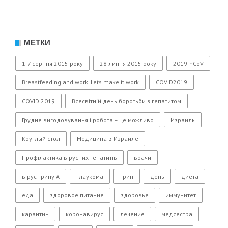
МЕТКИ
1-7 серпня 2015 року
28 липня 2015 року
2019-nCoV
Breastfeeding and work. Lets make it work
COVID2019
COVID 2019
Всесвітній день боротьби з гепатитом
Грудне вигодовування і робота – це можливо
Израиль
Круглый стол
Медицина в Израиле
Профілактика вірусних гепатитів
врачи
вірус грипу А
глаукома
грип
день
диета
еда
здоровое питание
здоровье
иммунитет
карантин
коронавирус
лечение
медсестра