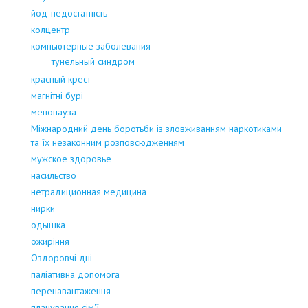
йод-недостатність
колцентр
компьютерные заболевания
тунельный синдром
красный крест
магнітні бурі
менопауза
Міжнародний день боротьби із зловживанням наркотиками
та їх незаконним розповсюдженням
мужское здоровье
насильство
нетрадиционная медицина
нирки
одышка
ожиріння
Оздоровчі дні
паліативна допомога
перенавантаження
планування сім'ї