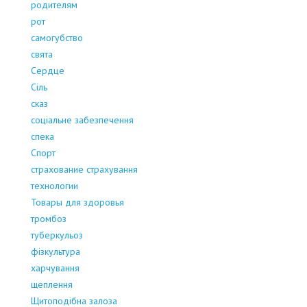
родителям
рот
самогубство
свята
Сердце
Сіль
сказ
соціальне забезпечення
спека
Спорт
страхование страхування
технологии
Товары для здоровья
тромбоз
туберкульоз
фізкультура
харчування
щеплення
Щитоподібна залоза