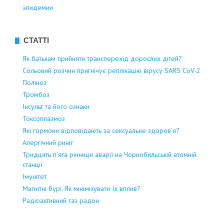
эпидемии
СТАТТІ
Як батькам прийняти трансперехід дорослих дітей?
Сольовий розчин пригнічує реплікацію вірусу SARS CoV-2
Поліноз
Тромбоз
Інсульт та його ознаки
Токсоплазмоз
Які гормони відповідають за сексуальне здоров’я?
Алергічний риніт
Тридцять п’ята річниця аварії на Чорнобильській атомній
станції
Імунітет
Магнітні бурі. Як мінімізувати їх вплив?
Радіоактивний газ радон