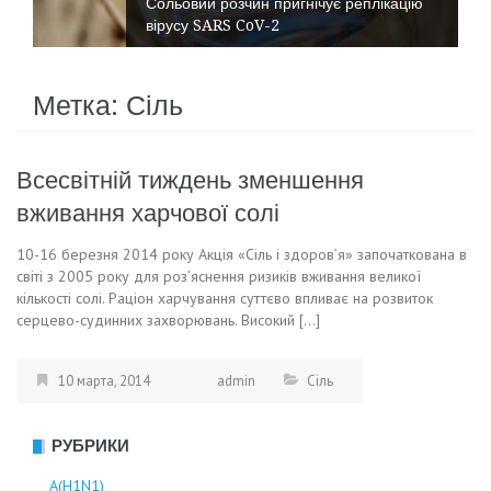
Сольовий розчин пригнічує реплікацію
вірусу SARS CoV-2
Метка:
Сіль
Всесвітній тиждень зменшення
вживання харчової солі
10-16 березня 2014 року Акція «Сіль і здоров’я» започаткована в
світі з 2005 року для роз’яснення ризиків вживання великої
кількості солі. Раціон харчування суттєво впливає на розвиток
серцево-судинних захворювань. Високий […]
10 марта, 2014
admin
Сіль
РУБРИКИ
А(Н1N1)