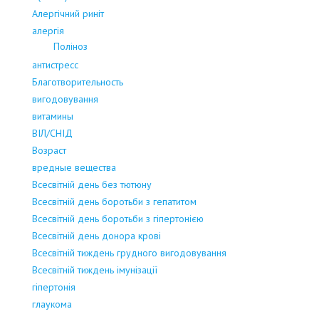
Алергічний риніт
алергія
Поліноз
антистресс
Благотворительность
вигодовування
витамины
ВІЛ/СНІД
Возраст
вредные вещества
Всесвітній день без тютюну
Всесвітній день боротьби з гепатитом
Всесвітній день боротьби з гіпертонією
Всесвітній день донора крові
Всесвітній тиждень грудного вигодовування
Всесвітній тиждень імунізації
гіпертонія
глаукома