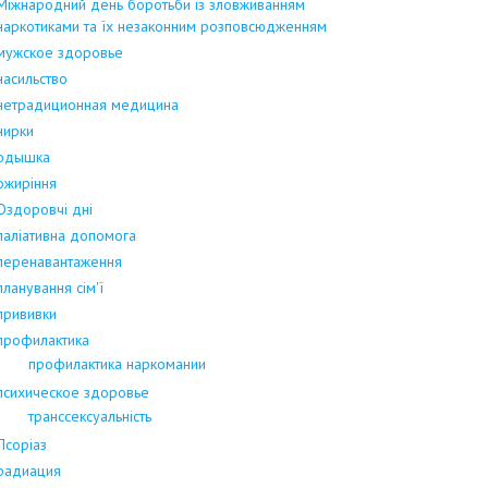
Міжнародний день боротьби із зловживанням
наркотиками та їх незаконним розповсюдженням
мужское здоровье
насильство
нетрадиционная медицина
нирки
одышка
ожиріння
Оздоровчі дні
паліативна допомога
перенавантаження
планування сім'ї
прививки
профилактика
профилактика наркомании
психическое здоровье
транссексуальність
Псоріаз
радиация