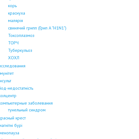
корь
краснуха
малярія
свинячий грипп (Грип А "H1N1")
Токсоплазмоз
ТОРЧ
Туберкульоз
ХОХЛ
исследования
Імунітет
інсульт
йод-недостатність
колцентр
компьютерные заболевания
тунельный синдром
красный крест
магнітні бурі
менопауза