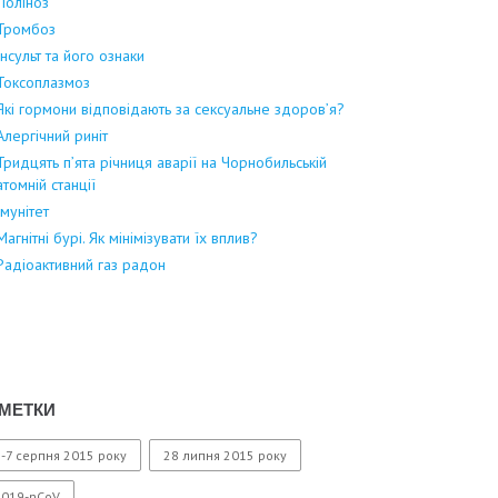
Поліноз
Тромбоз
Інсульт та його ознаки
Токсоплазмоз
Які гормони відповідають за сексуальне здоров’я?
Алергічний риніт
Тридцять п’ята річниця аварії на Чорнобильській
атомній станції
Імунітет
Магнітні бурі. Як мінімізувати їх вплив?
Радіоактивний газ радон
МЕТКИ
-7 серпня 2015 року
28 липня 2015 року
2019-nCoV