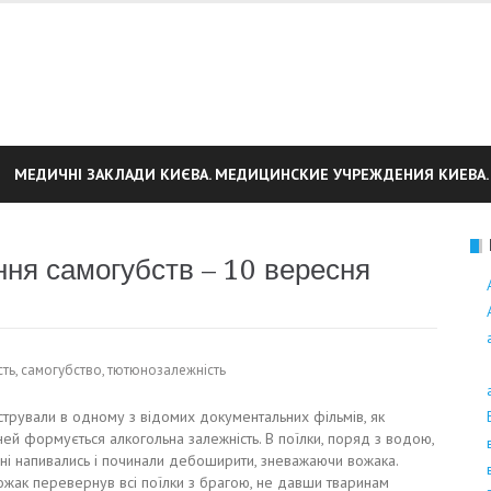
МЕДИЧНІ ЗАКЛАДИ КИЄВА. МЕДИЦИНСКИЕ УЧРЕЖДЕНИЯ КИЕВА.
ння самогубств – 10 вересня
сть
,
самогубство
,
тютюнозалежність
трували в одному з відомих документальних фільмів, як
ней формується алкогольна залежність. В поїлки, поряд з водою,
ині напивались і починали дебоширити, зневажаючи вожака.
жак перевернув всі поїлки з брагою, не давши тваринам