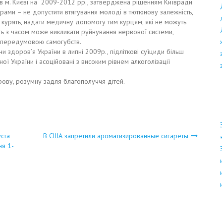
в м. Києві на 2009-2012 рр., затверджена рішенням Київради
рами – не допустити втягування молоді в тютюнову залежність,
курять, надати медичну допомогу тим курцям, які не можуть
сть з часом може викликати руйнування нервової системи,
є передумовою самогубств.
и здоров’я України в липні 2009р., підліткові суїциди більш
ї України і асоційовані з високим рівнем алкоголізації
рову, розумну задля благополуччя дітей.
ста
В США запретили ароматизированные сигареты
ня 1-