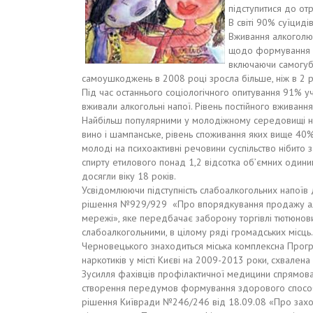
підступитися до отр
В світі 90% суїцид
Вживання алкоголю д
щодо формування ал
включаючи самогубс
самоушкоджень в 2008 році зросла більше, ніж в 2 р
Під час останнього соціологічного опитування 91% учн
вживали алкогольні напої. Рівень постійного вживанн
Найбільш популярними у молодіжному середовищі напо
вино і шампанське, рівень споживання яких вище 40%. 
молоді на психоактивні речовини суспільство нібито з
спирту етилового понад 1,2 відсотка об’ємних одиниць
досягли віку 18 років.
Усвідомлюючи підступність слабоалкогольних напоїв д
рішення №929/929 «Про впорядкування продажу алко
мережі», яке передбачає заборону торгівлі тютюнови
слабоалкогольними, в цілому ряді громадських місць.
Черновецького знаходиться міська комплексна Прог
наркотиків у місті Києві на 2009-2013 роки, схвален
Зусилля фахівців профілактичної медицини спрямова
створення передумов формування здорового способ
рішення Київради №246/246 від 18.09.08 «Про заход