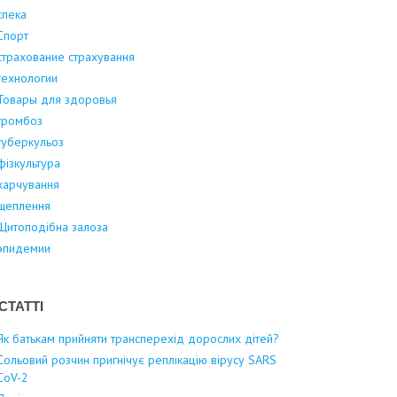
спека
Спорт
страхование страхування
технологии
Товары для здоровья
тромбоз
туберкульоз
фізкультура
харчування
щеплення
Щитоподібна залоза
эпидемии
СТАТТІ
Як батькам прийняти трансперехід дорослих дітей?
Сольовий розчин пригнічує реплікацію вірусу SARS
CoV-2