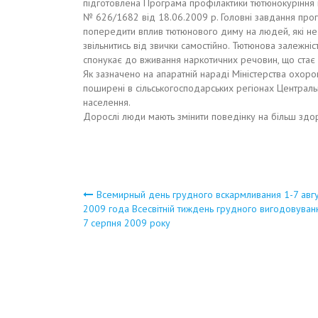
підготовлена Програма профілактики тютюнокуріння 
№ 626/1682 від 18.06.2009 р. Головні завдання прог
попередити вплив тютюнового диму на людей, які не 
звільнитись від звички самостійно. Тютюнова залежні
спонукає до вживання наркотичних речовин, що ста
Як зазначено на апаратній нараді Міністерства охорон
поширені в сільськогосподарських регіонах Центрально
населення.
Дорослі люди мають змінити поведінку на більш здо
Навигация
Всемирный день грудного вскармливания 1-7 авгу
2009 года Всесвітній тиждень грудного вигодовуван
7 серпня 2009 року
по
записям