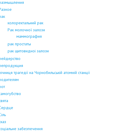
размышления
Разное
рак
колоректальний рак
Рак молочної залози
маммография
рак простаты
рак щитовидноі залози
рейдерство
репродукция
річниця трагедії на Чорнобильській атомній станції
родителям
рот
самогубство
свята
Сердце
Сіль
сказ
соціальне забезпечення