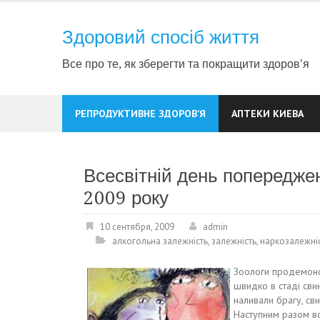
Skip
to
Здоровий спосіб життя
content
Все про те, як зберегти та покращити здоров'я
РЕПРОДУКТИВНЕ ЗДОРОВ’Я
АПТЕКИ КИЕВА
Всесвітній день попередже
2009 року
10 сентября, 2009
admin
алкогольна залежність
,
залежність
,
наркозалежні
Зоологи продемонс
швидко в стаді сви
наливали брагу, св
Наступним разом во