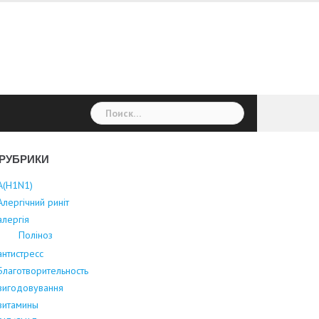
Найти:
РУБРИКИ
А(Н1N1)
Алергічний риніт
алергія
Поліноз
антистресс
Благотворительность
вигодовування
витамины