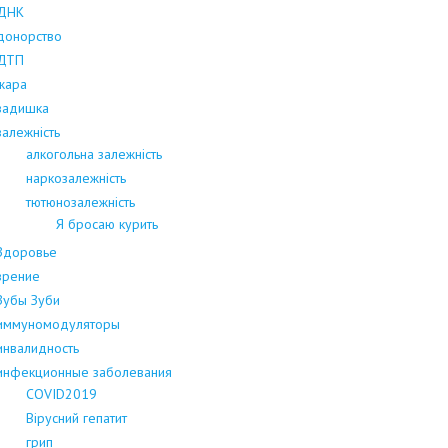
ДНК
донорство
ДТП
жара
задишка
залежність
алкогольна залежність
наркозалежність
тютюнозалежність
Я бросаю курить
Здоровье
зрение
Зубы Зуби
иммуномодуляторы
инвалидность
инфекционные заболевания
COVID2019
Вірусний гепатит
грип