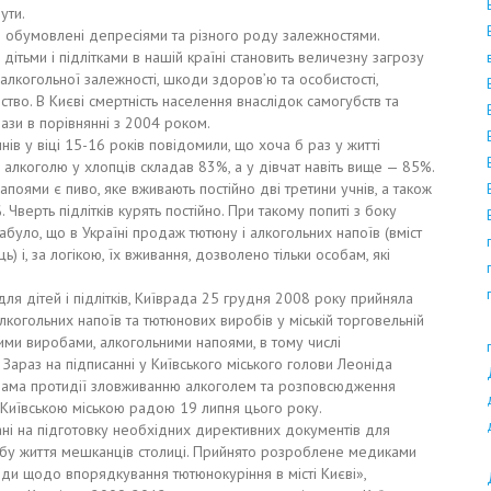
ути.
ів обумовлені депресіями та різного роду залежностями.
ітьми і підлітками в нашій країні становить величезну загрозу
когольної залежності, шкоди здоров’ю та особистості,
тво. В Києві смертність населення внаслідок самогубств та
ази в порівнянні з 2004 роком.
ів у віці 15-16 років повідомили, що хоча б раз у житті
я алкоголю у хлопців складав 83%, а у дівчат навіть вище — 85%.
ями є пиво, яке вживають постійно дві третини учнів, а також
Чверть підлітків курять постійно. При такому попиті з боку
абуло, що в Україні продаж тютюну і алкогольних напоїв (вміст
) і, за логікою, їх вживання, дозволено тільки особам, які
ля дітей і підлітків, Київрада 25 грудня 2008 року прийняла
гольних напоїв та тютюнових виробів у міській торговельній
ми виробами, алкогольними напоями, в тому числі
 Зараз на підписанні у Київського міського голови Леоніда
рама протидії зловживанню алкоголем та розповсюдження
а Київською міською радою 19 липня цього року.
ні на підготовку необхідних директивних документів для
у життя мешканців столиці. Прийнято розроблене медиками
и щодо впорядкування тютюнокуріння в місті Києві»,