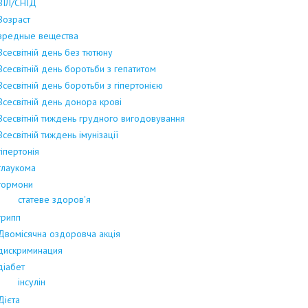
ВІЛ/СНІД
Возраст
вредные вещества
Всесвітній день без тютюну
Всесвітній день боротьби з гепатитом
Всесвітній день боротьби з гіпертонією
Всесвітній день донора крові
Всесвітній тиждень грудного вигодовування
Всесвітній тиждень імунізації
гіпертонія
глаукома
гормони
статеве здоров'я
грипп
Двомісячна оздоровча акція
дискриминация
діабет
інсулін
Дієта