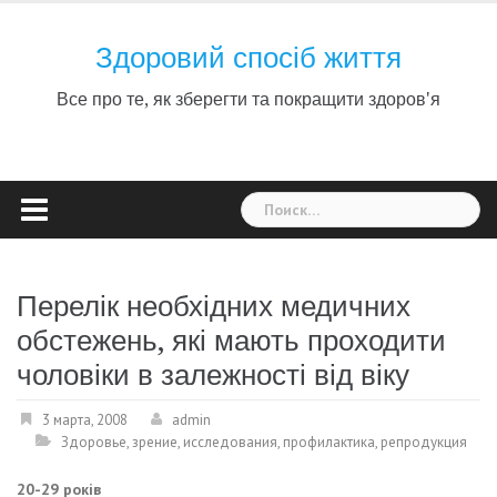
Skip
to
Здоровий спосіб життя
content
Все про те, як зберегти та покращити здоров'я
Найти:
Перелік необхідних медичних
обстежень, які мають проходити
чоловіки в залежності від віку
3 марта, 2008
admin
Здоровье
,
зрение
,
исследования
,
профилактика
,
репродукция
20-29 років