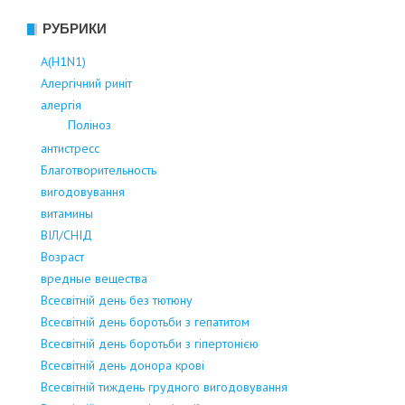
РУБРИКИ
А(Н1N1)
Алергічний риніт
алергія
Поліноз
антистресс
Благотворительность
вигодовування
витамины
ВІЛ/СНІД
Возраст
вредные вещества
Всесвітній день без тютюну
Всесвітній день боротьби з гепатитом
Всесвітній день боротьби з гіпертонією
Всесвітній день донора крові
Всесвітній тиждень грудного вигодовування