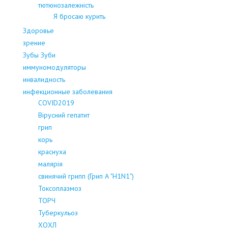
тютюнозалежність
Я бросаю курить
Здоровье
зрение
Зубы Зуби
иммуномодуляторы
инвалидность
инфекционные заболевания
COVID2019
Вірусний гепатит
грип
корь
краснуха
малярія
свинячий грипп (Грип А "H1N1")
Токсоплазмоз
ТОРЧ
Туберкульоз
ХОХЛ