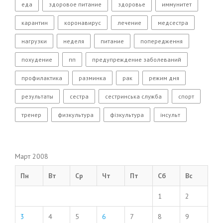
еда
здоровое питание
здоровье
иммунитет
карантин
коронавирус
лечение
медсестра
нагрузки
неделя
питание
попередження
похудение
пп
предупреждение заболеваний
профилактика
разминка
рак
режим дня
результаты
сестра
сестринська служба
спорт
тренер
физкультура
фізкультура
інсульт
Март 2008
Пн
Вт
Ср
Чт
Пт
Сб
Вс
1
2
3
4
5
6
7
8
9