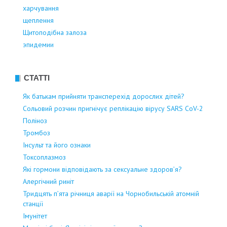
харчування
щеплення
Щитоподібна залоза
эпидемии
СТАТТІ
Як батькам прийняти трансперехід дорослих дітей?
Сольовий розчин пригнічує реплікацію вірусу SARS CoV-2
Поліноз
Тромбоз
Інсульт та його ознаки
Токсоплазмоз
Які гормони відповідають за сексуальне здоров’я?
Алергічний риніт
Тридцять п’ята річниця аварії на Чорнобильській атомній
станції
Імунітет