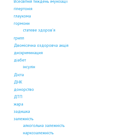
Всесвітній тиждень імунізації
гіпертонія
глаукома
гормони
статеве здоров'я
грипп
Двомісячна оздоровча акція
дискриминация
діабет
інсулін
Дієта
ДНК
донорство
ДТП
жара
задишка
залежність
алкогольна залежність
наркозалежність