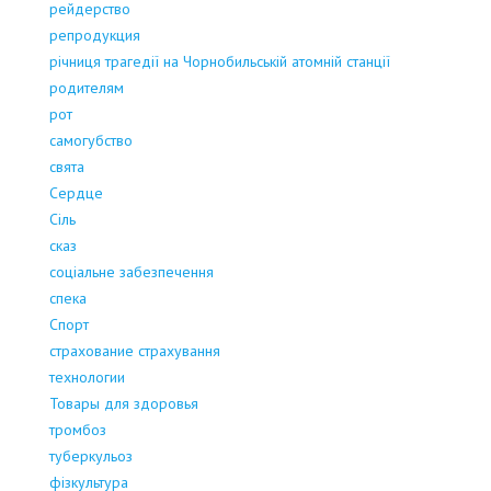
рейдерство
репродукция
річниця трагедії на Чорнобильській атомній станції
родителям
рот
самогубство
свята
Сердце
Сіль
сказ
соціальне забезпечення
спека
Спорт
страхование страхування
технологии
Товары для здоровья
тромбоз
туберкульоз
фізкультура