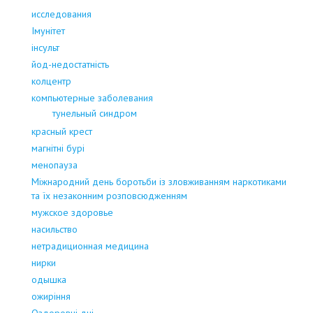
исследования
Імунітет
інсульт
йод-недостатність
колцентр
компьютерные заболевания
тунельный синдром
красный крест
магнітні бурі
менопауза
Міжнародний день боротьби із зловживанням наркотиками
та їх незаконним розповсюдженням
мужское здоровье
насильство
нетрадиционная медицина
нирки
одышка
ожиріння