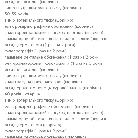
огляд очного дна (щорічно)
вимір внутрішньоочного тиску (щорічно)
50-59 років
вимір артеріального тиску (щорічно)
електрокардіографічне обстеження (щорічно)
аналіз крові загальний, на цукор, на ліпіди (щорічно)
пальпаторне обстеження щитовидної залози (щорічно)
огляд дерматолога (1 раз на 2 роки)
флюорографія (1 раз на 2 роки)
пальцеве ректальне обстеження (1 раз на 2 роки)
ректороманоскопія і колоноскопія (1 раз на 5 років)
огляд очного дна (щорічно)
вимір внутрішньоочного тиску (щорічно)
аналіз калу на приховану кров (щорічно)
огляд урологом передміхурової залози (щорічно)
60 років і старше
вимір артеріального тиску (щорічно)
електрокардіографічне обстеження (щорічно)
аналіз крові загальний, на цукор, на ліпіди (щорічно)
пальпаторне обстеження щитовидної залози (щорічно)
огляд дерматолога (щорічно)
флюорографія (1 раз на 2 роки)
пальцеве ректальне обстеження (щорічно)