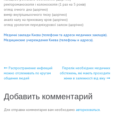
ректороманоскопія і колоноскопія (1 раз на 5 років)
огляд очного дна (щорічно)
вимір внутрішньоочного тиску (щорічно)
аналіз калу на приховану кров (щорічно)
огляд урологом передміхурової залози (щорічно)
Медичні заклади Києва (телефони та адреси медичних закладів).
Медицинские учереждения Киева (телефоны и адреса).
Навигация
Распространение инфекций
Перелік необхідних медичних
можно отслеживать по кругам
обстежень, які мають проходити
общения людей
жінки в залежності від віку
по
записям
Добавить комментарий
Для отправки комментария вам необходимо
авторизоваться
.