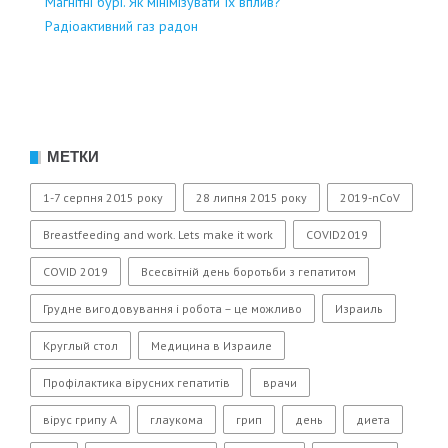
Магнітні бурі. Як мінімізувати їх вплив?
Радіоактивний газ радон
МЕТКИ
1-7 серпня 2015 року
28 липня 2015 року
2019-nCoV
Breastfeeding and work. Lets make it work
COVID2019
COVID 2019
Всесвітній день боротьби з гепатитом
Грудне вигодовування і робота – це можливо
Израиль
Круглый стол
Медицина в Израиле
Профілактика вірусних гепатитів
врачи
вірус грипу А
глаукома
грип
день
диета