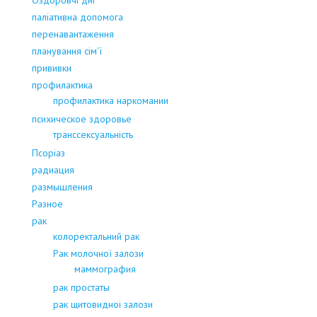
Оздоровчі дні
паліативна допомога
перенавантаження
планування сім'ї
прививки
профилактика
профилактика наркомании
психическое здоровье
транссексуальність
Псоріаз
радиация
размышления
Разное
рак
колоректальний рак
Рак молочної залози
маммография
рак простаты
рак щитовидноі залози