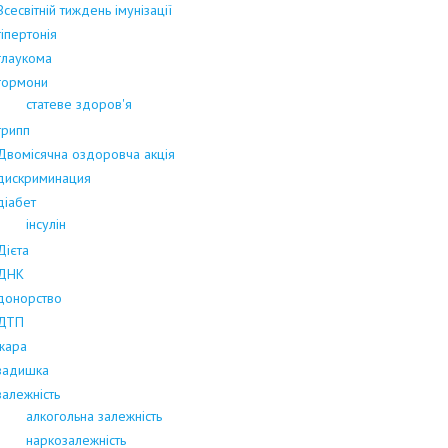
Всесвітній тиждень імунізації
гіпертонія
глаукома
гормони
статеве здоров'я
грипп
Двомісячна оздоровча акція
дискриминация
діабет
інсулін
Дієта
ДНК
донорство
ДТП
жара
задишка
залежність
алкогольна залежність
наркозалежність