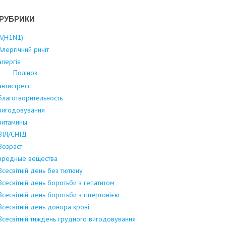
РУБРИКИ
А(Н1N1)
Алергічний риніт
алергія
Поліноз
антистресс
Благотворительность
вигодовування
витамины
ВІЛ/СНІД
Возраст
вредные вещества
Всесвітній день без тютюну
Всесвітній день боротьби з гепатитом
Всесвітній день боротьби з гіпертонією
Всесвітній день донора крові
Всесвітній тиждень грудного вигодовування