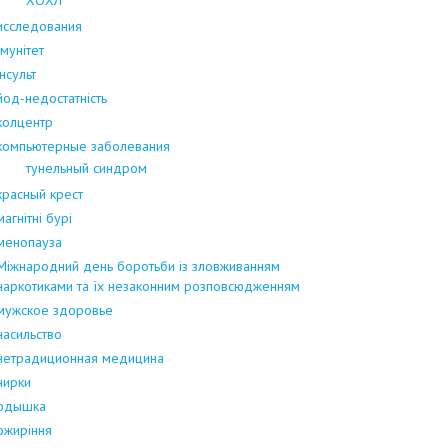
исследования
Імунітет
інсульт
йод-недостатність
колцентр
компьютерные заболевания
тунельный синдром
красный крест
магнітні бурі
менопауза
Міжнародний день боротьби із зловживанням
наркотиками та їх незаконним розповсюдженням
мужское здоровье
насильство
нетрадиционная медицина
нирки
одышка
ожиріння