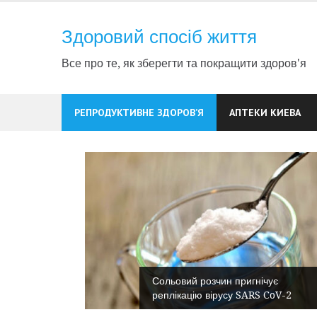
Skip
to
Здоровий спосіб життя
content
Все про те, як зберегти та покращити здоров'я
РЕПРОДУКТИВНЕ ЗДОРОВ’Я
АПТЕКИ КИЕВА
Сольовий розчин пригнічує
нсперехід
реплікацію вірусу SARS CoV-2