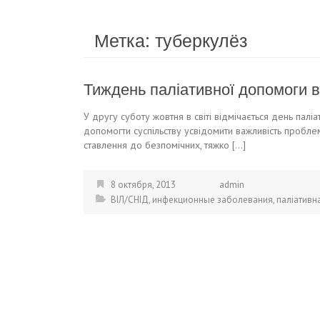
Метка:
туберкулёз
Тиждень паліативної допомоги в
У другу суботу жовтня в світі відмічається день палі
допомогти суспільству усвідомити важливість пробл
ставлення до безпомічних, тяжко […]
8 октября, 2013
admin
ВІЛ/СНІД
,
инфекционные заболевания
,
паліативн