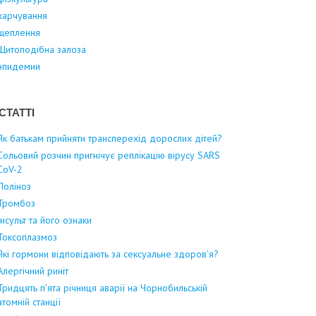
харчування
щеплення
Щитоподібна залоза
эпидемии
СТАТТІ
Як батькам прийняти трансперехід дорослих дітей?
Сольовий розчин пригнічує реплікацію вірусу SARS
CoV-2
Поліноз
Тромбоз
Інсульт та його ознаки
Токсоплазмоз
Які гормони відповідають за сексуальне здоров’я?
Алергічний риніт
Тридцять п’ята річниця аварії на Чорнобильській
атомній станції