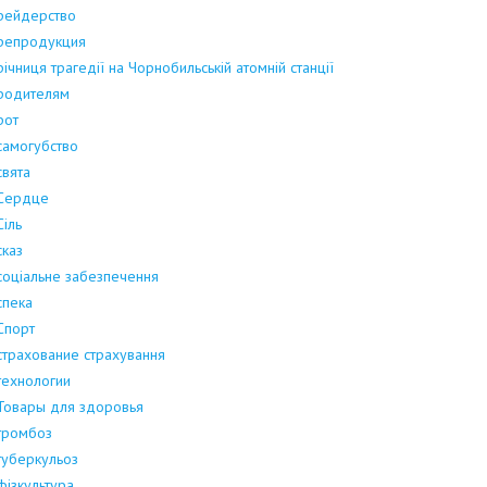
рейдерство
репродукция
річниця трагедії на Чорнобильській атомній станції
родителям
рот
самогубство
свята
Сердце
Сіль
сказ
соціальне забезпечення
спека
Спорт
страхование страхування
технологии
Товары для здоровья
тромбоз
туберкульоз
фізкультура