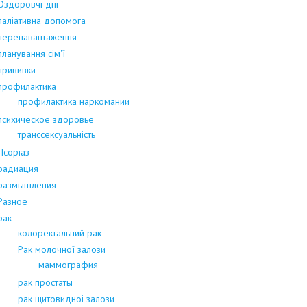
Оздоровчі дні
паліативна допомога
перенавантаження
планування сім'ї
прививки
профилактика
профилактика наркомании
психическое здоровье
транссексуальність
Псоріаз
радиация
размышления
Разное
рак
колоректальний рак
Рак молочної залози
маммография
рак простаты
рак щитовидноі залози