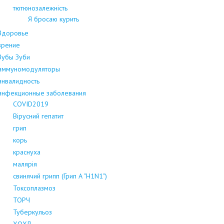
тютюнозалежність
Я бросаю курить
Здоровье
зрение
Зубы Зуби
иммуномодуляторы
инвалидность
инфекционные заболевания
COVID2019
Вірусний гепатит
грип
корь
краснуха
малярія
свинячий грипп (Грип А "H1N1")
Токсоплазмоз
ТОРЧ
Туберкульоз
ХОХЛ