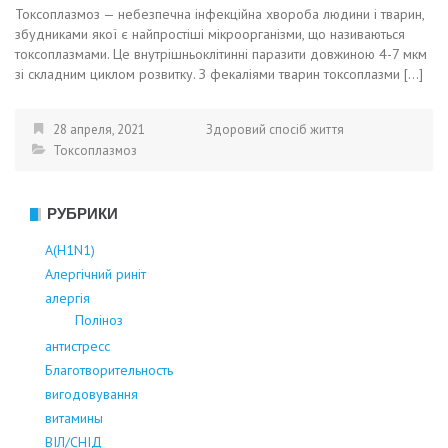
Токсоплазмоз — небезпечна інфекційна хвороба людини і тварин,
збудниками якої є найпростіші мікроорганізми, що називаються
токсоплазмами. Це внутрішньоклітинні паразити довжиною 4-7 мкм
зі складним циклом розвитку. З фекаліями тварин токсоплазми […]
28 апреля, 2021
Здоровий спосіб життя
Токсоплазмоз
РУБРИКИ
А(Н1N1)
Алергічний риніт
алергія
Поліноз
антистресс
Благотворительность
вигодовування
витамины
ВІЛ/СНІД