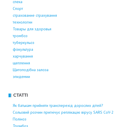
спека
Спорт
страхование страхування
технологии
Товары для здоровья
тромбоз
туберкульоз
фізкультура
харчування
щеплення
Щитоподібна залоза
эпидемии
СТАТТІ
Як батькам прийняти трансперехід дорослих дітей?
Сольовий розчин пригнічує реплікацію вірусу SARS CoV-2
Поліноз
Тромбоз