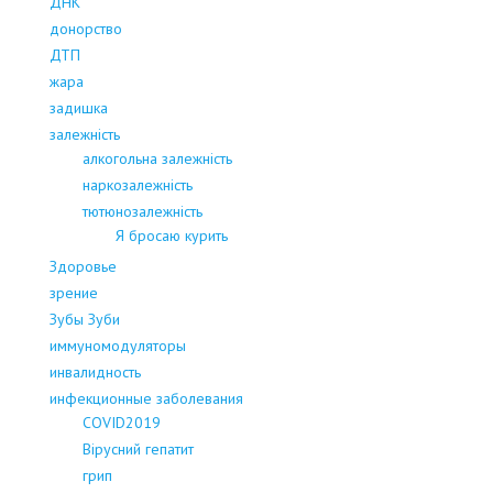
ДНК
донорство
ДТП
жара
задишка
залежність
алкогольна залежність
наркозалежність
тютюнозалежність
Я бросаю курить
Здоровье
зрение
Зубы Зуби
иммуномодуляторы
инвалидность
инфекционные заболевания
COVID2019
Вірусний гепатит
грип