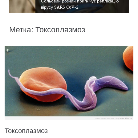
Сольовий розчин пригнічує реплікацію
вірусу SARS CoV-2
Метка:
Токсоплазмоз
Токсоплазмоз