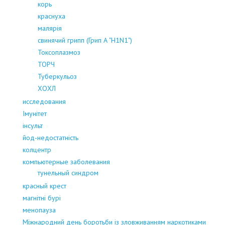
корь
краснуха
малярія
свинячий грипп (Грип А "H1N1")
Токсоплазмоз
ТОРЧ
Туберкульоз
ХОХЛ
исследования
Імунітет
інсульт
йод-недостатність
колцентр
компьютерные заболевания
тунельный синдром
красный крест
магнітні бурі
менопауза
Міжнародний день боротьби із зловживанням наркотиками