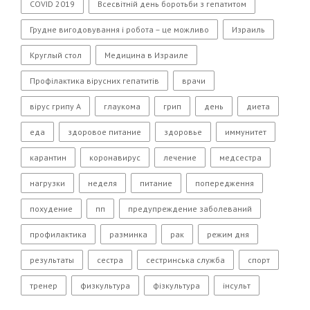
COVID 2019
Всесвітній день боротьби з гепатитом
Грудне вигодовування і робота – це можливо
Израиль
Круглый стол
Медицина в Израиле
Профілактика вірусних гепатитів
врачи
вірус грипу А
глаукома
грип
день
диета
еда
здоровое питание
здоровье
иммунитет
карантин
коронавирус
лечение
медсестра
нагрузки
неделя
питание
попередження
похудение
пп
предупреждение заболеваний
профилактика
разминка
рак
режим дня
результаты
сестра
сестринська служба
спорт
тренер
физкультура
фізкультура
інсульт