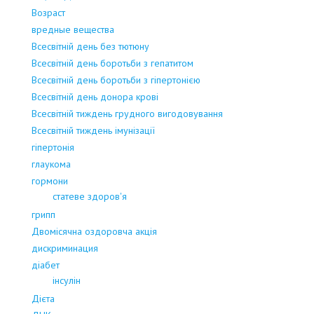
Возраст
вредные вещества
Всесвітній день без тютюну
Всесвітній день боротьби з гепатитом
Всесвітній день боротьби з гіпертонією
Всесвітній день донора крові
Всесвітній тиждень грудного вигодовування
Всесвітній тиждень імунізації
гіпертонія
глаукома
гормони
статеве здоров'я
грипп
Двомісячна оздоровча акція
дискриминация
діабет
інсулін
Дієта