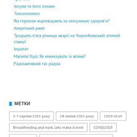
Інсульт та його ознаки
Токсоплазмоз
Які гормони відповідають за сексуальне здоров’я?
Алергічний риніт
Тридцять п’ята річниця аварії на Чорнобильській атомній
станції
Імунітет
Магнітні бурі. Як мінімізувати їх вплив?
Радіоактивний газ радон
МЕТКИ
1-7 серпня 2015 року
28 липня 2015 року
2019-nCoV
Breastfeeding and work. Lets make it work
COVID2019