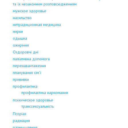
та їх незаконним розповсюдженням
мужское здоровье
насильство
нетрадиционная медицина
нирки
одышка
ожиріння
Оздоровчі дні
паліативна допомога
перенавантаження
планування сім'ї
прививки
профилактика
профилактика наркомании
психическое здоровье
транссексуальність
Псоріаз
радиация
размышления