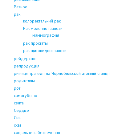
Разное
рак
колоректальний рак
Рак молочної залози
маммография
рак простаты
рак щитовидноі залози
рейдерство
репродукция
річниця трагедії на Чорнобильській атомній станції
родителям
рот
самогубство
свята
Сердце
Сіль
сказ
соціальне забезпечення