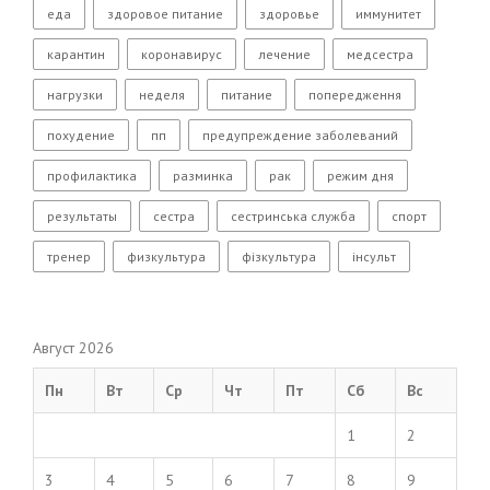
еда
здоровое питание
здоровье
иммунитет
карантин
коронавирус
лечение
медсестра
нагрузки
неделя
питание
попередження
похудение
пп
предупреждение заболеваний
профилактика
разминка
рак
режим дня
результаты
сестра
сестринська служба
спорт
тренер
физкультура
фізкультура
інсульт
Август 2026
Пн
Вт
Ср
Чт
Пт
Сб
Вс
1
2
3
4
5
6
7
8
9