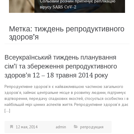
Сольовий розчин пригнічує реплікацію
вірусу SARS CoV-2
Метка:
тиждень репродуктивного
здоров’я
Всеукраїнський тиждень планування
сім’ї та збереження репродуктивного
здоров’я 12 – 18 травня 2014 року
Репродуктивне здоров’я є найважливішою частиною загального
здоров’я, займає центральне місце в розвитку людини, підтримує
відтворення, передачу спадкових якостей, стосується особистих і в
найбільшій мірі цінних аспектів життя. Репродуктивне здоров’я дає
[…]
12 мая, 2014
admin
репродукция