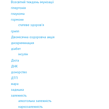
Всесвітній тиждень імунізації
гіпертонія
глаукома
гормони
статеве здоров'я
грипп
Двомісячна оздоровча акція
дискриминация
діабет
інсулін
Дієта
ДНК
донорство
ДТП
жара
задишка
залежність
алкогольна залежність
наркозалежність