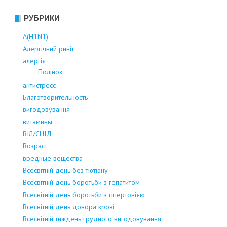
РУБРИКИ
А(Н1N1)
Алергічний риніт
алергія
Поліноз
антистресс
Благотворительность
вигодовування
витамины
ВІЛ/СНІД
Возраст
вредные вещества
Всесвітній день без тютюну
Всесвітній день боротьби з гепатитом
Всесвітній день боротьби з гіпертонією
Всесвітній день донора крові
Всесвітній тиждень грудного вигодовування