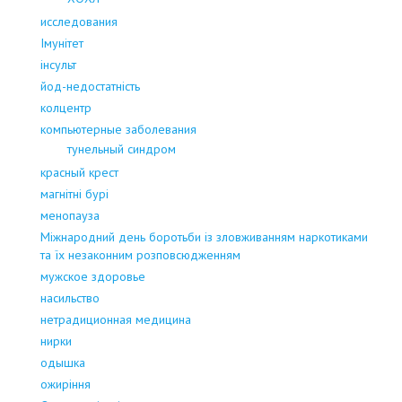
исследования
Імунітет
інсульт
йод-недостатність
колцентр
компьютерные заболевания
тунельный синдром
красный крест
магнітні бурі
менопауза
Міжнародний день боротьби із зловживанням наркотиками
та їх незаконним розповсюдженням
мужское здоровье
насильство
нетрадиционная медицина
нирки
одышка
ожиріння