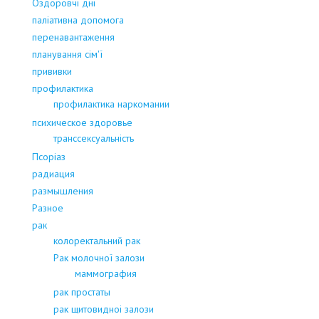
Оздоровчі дні
паліативна допомога
перенавантаження
планування сім'ї
прививки
профилактика
профилактика наркомании
психическое здоровье
транссексуальність
Псоріаз
радиация
размышления
Разное
рак
колоректальний рак
Рак молочної залози
маммография
рак простаты
рак щитовидноі залози