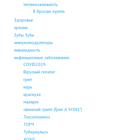
тютюнозалежність
Я бросаю курить
Здоровье
зрение
Зубы Зуби
иммуномодуляторы
инвалидность
инфекционные заболевания
COVID2019
Вірусний гепатит
грип
корь
краснуха
малярія
свинячий грипп (Грип А "H1N1")
Токсоплазмоз
ТОРЧ
Туберкульоз
ХОХЛ