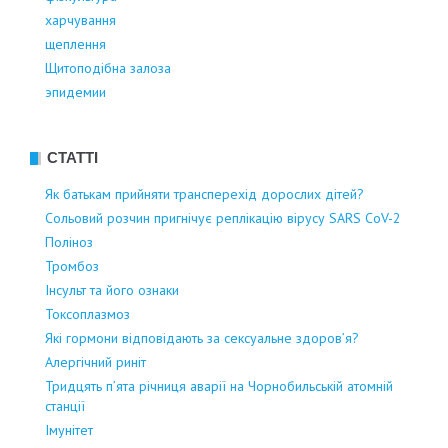
харчування
щеплення
Щитоподібна залоза
эпидемии
СТАТТІ
Як батькам прийняти трансперехід дорослих дітей?
Сольовий розчин пригнічує реплікацію вірусу SARS CoV-2
Поліноз
Тромбоз
Інсульт та його ознаки
Токсоплазмоз
Які гормони відповідають за сексуальне здоров’я?
Алергічний риніт
Тридцять п’ята річниця аварії на Чорнобильській атомній
станції
Імунітет