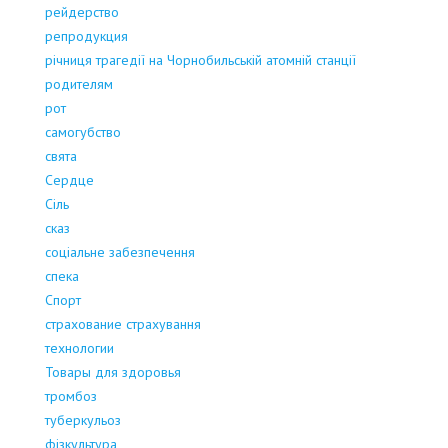
рейдерство
репродукция
річниця трагедії на Чорнобильській атомній станції
родителям
рот
самогубство
свята
Сердце
Сіль
сказ
соціальне забезпечення
спека
Спорт
страхование страхування
технологии
Товары для здоровья
тромбоз
туберкульоз
фізкультура