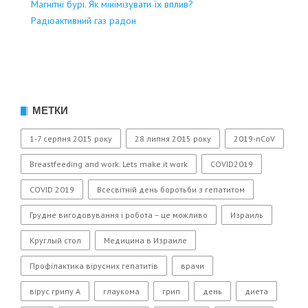
Магнітні бурі. Як мінімізувати їх вплив?
Радіоактивний газ радон
МЕТКИ
1-7 серпня 2015 року
28 липня 2015 року
2019-nCoV
Breastfeeding and work. Lets make it work
COVID2019
COVID 2019
Всесвітній день боротьби з гепатитом
Грудне вигодовування і робота – це можливо
Израиль
Круглый стол
Медицина в Израиле
Профілактика вірусних гепатитів
врачи
вірус грипу А
глаукома
грип
день
диета