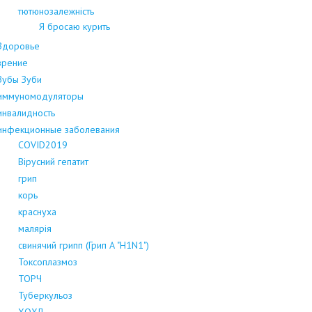
тютюнозалежність
Я бросаю курить
Здоровье
зрение
Зубы Зуби
иммуномодуляторы
инвалидность
инфекционные заболевания
COVID2019
Вірусний гепатит
грип
корь
краснуха
малярія
свинячий грипп (Грип А "H1N1")
Токсоплазмоз
ТОРЧ
Туберкульоз
ХОХЛ