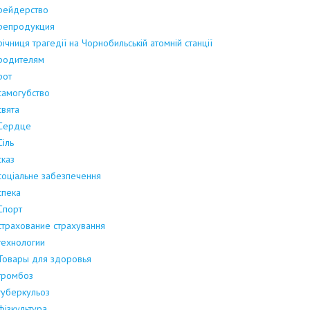
рейдерство
репродукция
річниця трагедії на Чорнобильській атомній станції
родителям
рот
самогубство
свята
Сердце
Сіль
сказ
соціальне забезпечення
спека
Спорт
страхование страхування
технологии
Товары для здоровья
тромбоз
туберкульоз
фізкультура