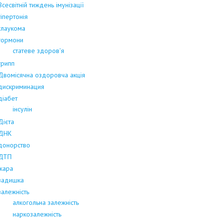
Всесвітній тиждень імунізації
гіпертонія
глаукома
гормони
статеве здоров'я
грипп
Двомісячна оздоровча акція
дискриминация
діабет
інсулін
Дієта
ДНК
донорство
ДТП
жара
задишка
залежність
алкогольна залежність
наркозалежність