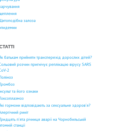
харчування
щеплення
Щитоподібна залоза
эпидемии
СТАТТІ
Як батькам прийняти трансперехід дорослих дітей?
Сольовий розчин пригнічує реплікацію вірусу SARS
CoV-2
Поліноз
Тромбоз
Інсульт та його ознаки
Токсоплазмоз
Які гормони відповідають за сексуальне здоров’я?
Алергічний риніт
Тридцять п’ята річниця аварії на Чорнобильській
атомній станції