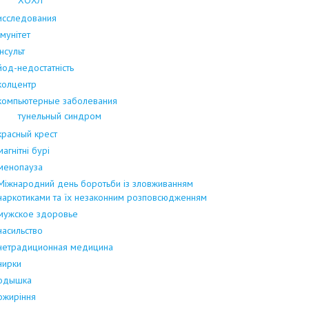
исследования
Імунітет
інсульт
йод-недостатність
колцентр
компьютерные заболевания
тунельный синдром
красный крест
магнітні бурі
менопауза
Міжнародний день боротьби із зловживанням
наркотиками та їх незаконним розповсюдженням
мужское здоровье
насильство
нетрадиционная медицина
нирки
одышка
ожиріння