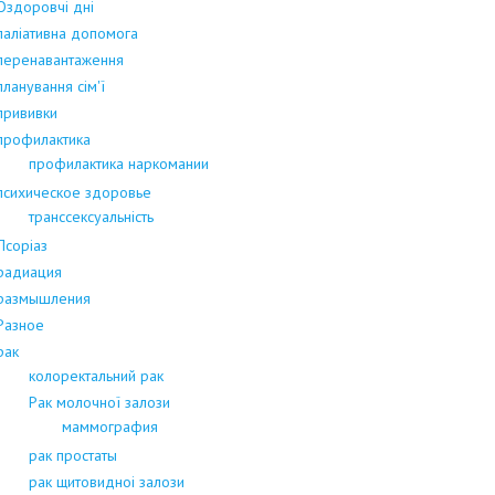
Оздоровчі дні
паліативна допомога
перенавантаження
планування сім'ї
прививки
профилактика
профилактика наркомании
психическое здоровье
транссексуальність
Псоріаз
радиация
размышления
Разное
рак
колоректальний рак
Рак молочної залози
маммография
рак простаты
рак щитовидноі залози