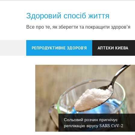
Skip
to
Здоровий спосіб життя
content
Все про те, як зберегти та покращити здоров'я
РЕПРОДУКТИВНЕ ЗДОРОВ’Я
АПТЕКИ КИЕВА
Сольовий розчин пригнічує
нсперехід
реплікацію вірусу SARS CoV-2