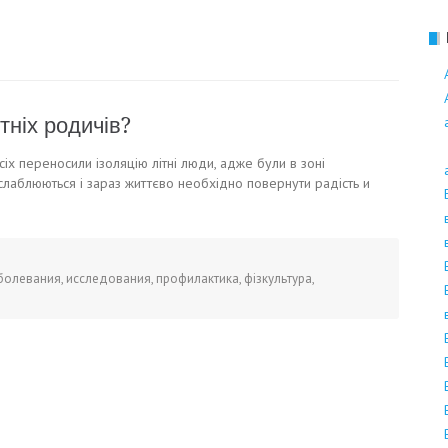
Поліноз
ніх родичів?
іх переносили ізоляцію літні люди, адже були в зоні
слаблюються і зараз життєво необхідно повернути радість и
болевания
,
исследования
,
профилактика
,
фізкультура
,