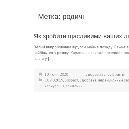
Метка:
родичі
Як зробити щасливими ваших літ
Великі випробування вірусом майже позаду. Важче вс
найбільшого ризику. Карантинні заходи поступово по
щастя у […]
10 июня, 2020
Здоровий спосіб життя
COVID2019
,
Возраст
,
Здоровье
,
инфекционные за
харчування
,
эпидемии