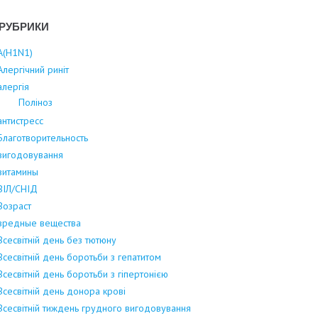
РУБРИКИ
А(Н1N1)
Алергічний риніт
алергія
Поліноз
антистресс
Благотворительность
вигодовування
витамины
ВІЛ/СНІД
Возраст
вредные вещества
Всесвітній день без тютюну
Всесвітній день боротьби з гепатитом
Всесвітній день боротьби з гіпертонією
Всесвітній день донора крові
Всесвітній тиждень грудного вигодовування