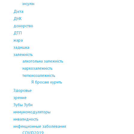
інсулін
Дієта
ДНК
донорство
ДТП
жара
задишка
залежність
алкогольна залежність
наркозалежність
тютюнозалежність
Я бросаю курить
Здоровье
зрение
Зубы Зуби
иммуномодуляторы
инвалидность
инфекционные заболевания
COVID2019