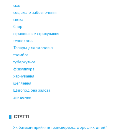
сказ
соціальне забезпечення
спека
Спорт
страхование страхування
технологии
Товары для здоровья
тромбоз
туберкульоз
фізкультура
харчування
щеплення
Щитоподібна залоза
эпидемии
СТАТТІ
Як батькам прийняти трансперехід дорослих дітей?