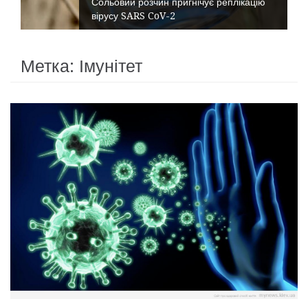
Сольовий розчин пригнічує реплікацію
вірусу SARS CoV-2
Метка:
Імунітет