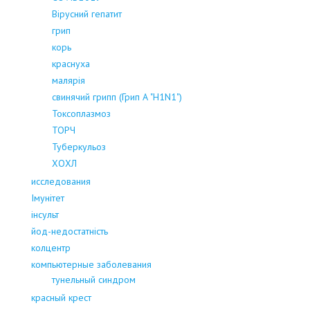
Вірусний гепатит
грип
корь
краснуха
малярія
свинячий грипп (Грип А "H1N1")
Токсоплазмоз
ТОРЧ
Туберкульоз
ХОХЛ
исследования
Імунітет
інсульт
йод-недостатність
колцентр
компьютерные заболевания
тунельный синдром
красный крест