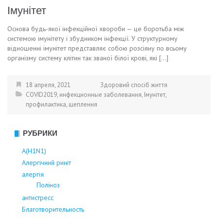
Імунітет
Основа будь-якої інфекційної хвороби — це боротьба між
системою імунітету і збудником інфекції. У структурному
відношенні імунітет представляє собою розсіяну по всьому
організму систему клітин так званої білої крові, які […]
18 апреля, 2021
Здоровий спосіб життя
COVID2019
,
инфекционные заболевания
,
Імунітет
,
профилактика
,
щеплення
РУБРИКИ
А(Н1N1)
Алергічний риніт
алергія
Поліноз
антистресс
Благотворительность