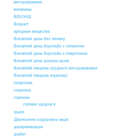
вигодовування
витамины
ВІЛ/СНІД
Возраст
вредные вещества
Всесвітній день без тютюну
Всесвітній день боротьби з гепатитом
Всесвітній день боротьби з гіпертонією
Всесвітній день донора крові
Всесвітній тиждень грудного вигодовування
Всесвітній тиждень імунізації
гіпертонія
глаукома
гормони
статеве здоров'я
грипп
Двомісячна оздоровча акція
дискриминация
діабет