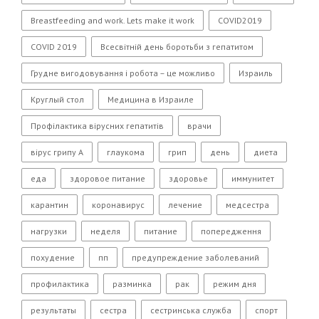
Breastfeeding and work. Lets make it work
COVID2019
COVID 2019
Всесвітній день боротьби з гепатитом
Грудне вигодовування і робота – це можливо
Израиль
Круглый стол
Медицина в Израиле
Профілактика вірусних гепатитів
врачи
вірус грипу А
глаукома
грип
день
диета
еда
здоровое питание
здоровье
иммунитет
карантин
коронавирус
лечение
медсестра
нагрузки
неделя
питание
попередження
похудение
пп
предупреждение заболеваний
профилактика
разминка
рак
режим дня
результаты
сестра
сестринська служба
спорт