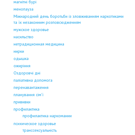
магнітні бурі
менопауза
Міжнародний день боротьби із зловживанням наркотиками
та їх незаконним розповсюдженням
мужское здоровье
насильство
нетрадиционная медицина
нирки
одышка
ожиріння
Оздоровчі дні
паліативна допомога
перенавантаження
планування сім'ї
прививки
профилактика
профилактика наркомании
психическое здоровье
транссексуальність