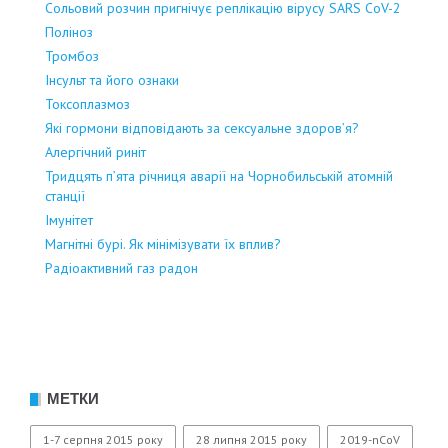
Сольовий розчин пригнічує реплікацію вірусу SARS CoV-2
Поліноз
Тромбоз
Інсульт та його ознаки
Токсоплазмоз
Які гормони відповідають за сексуальне здоров’я?
Алергічний риніт
Тридцять п’ята річниця аварії на Чорнобильській атомній
станції
Імунітет
Магнітні бурі. Як мінімізувати їх вплив?
Радіоактивний газ радон
МЕТКИ
1-7 серпня 2015 року
28 липня 2015 року
2019-nCoV