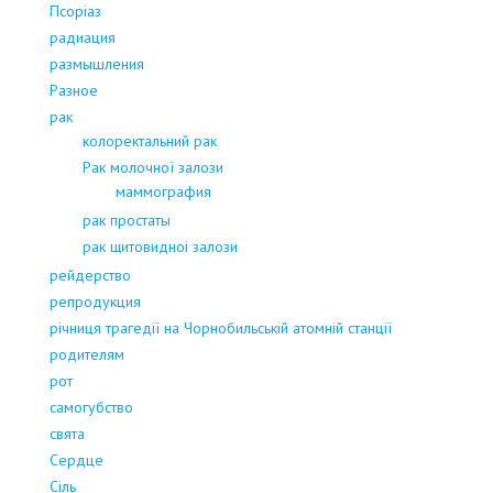
Псоріаз
радиация
размышления
Разное
рак
колоректальний рак
Рак молочної залози
маммография
рак простаты
рак щитовидноі залози
рейдерство
репродукция
річниця трагедії на Чорнобильській атомній станції
родителям
рот
самогубство
свята
Сердце
Сіль