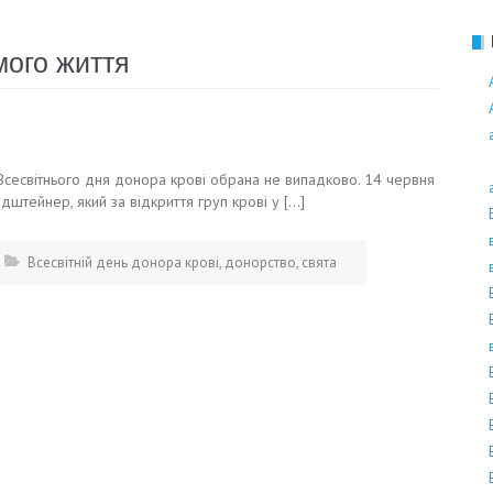
Поліноз
мого життя
 Всесвітнього дня донора крові обрана не випадково. 14 червня
штейнер, який за відкриття груп крові у […]
Всесвітній день донора крові
,
донорство
,
свята