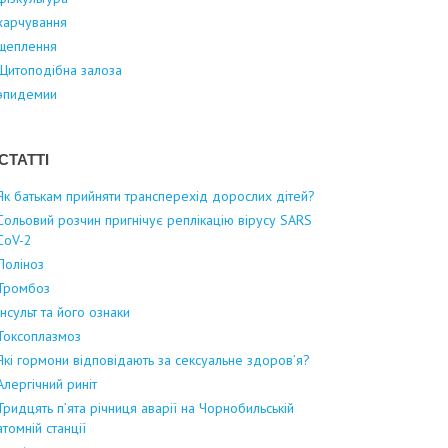
харчування
щеплення
Щитоподібна залоза
эпидемии
СТАТТІ
Як батькам прийняти трансперехід дорослих дітей?
Сольовий розчин пригнічує реплікацію вірусу SARS
CoV-2
Поліноз
Тромбоз
Інсульт та його ознаки
Токсоплазмоз
Які гормони відповідають за сексуальне здоров’я?
Алергічний риніт
Тридцять п’ята річниця аварії на Чорнобильській
атомній станції