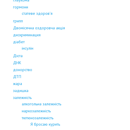
глаукома
гормони
статеве здоров'я
грипп
Двомісячна оздоровча акція
дискриминация
діабет
інсулін
Дієта
ДНК
донорство
ДТП
жара
задишка
залежність
алкогольна залежність
наркозалежність
тютюнозалежність
Я бросаю курить