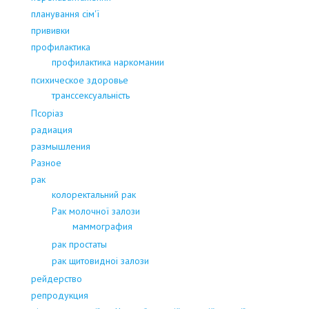
планування сім'ї
прививки
профилактика
профилактика наркомании
психическое здоровье
транссексуальність
Псоріаз
радиация
размышления
Разное
рак
колоректальний рак
Рак молочної залози
маммография
рак простаты
рак щитовидноі залози
рейдерство
репродукция