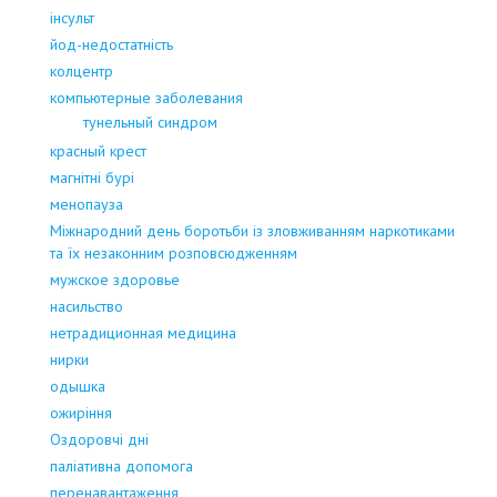
інсульт
йод-недостатність
колцентр
компьютерные заболевания
тунельный синдром
красный крест
магнітні бурі
менопауза
Міжнародний день боротьби із зловживанням наркотиками
та їх незаконним розповсюдженням
мужское здоровье
насильство
нетрадиционная медицина
нирки
одышка
ожиріння
Оздоровчі дні
паліативна допомога
перенавантаження