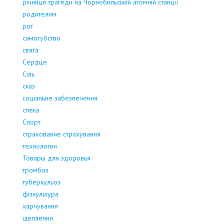
річниця трагедії на Чорнобильській атомній станції
родителям
рот
самогубство
свята
Сердце
Сіль
сказ
соціальне забезпечення
спека
Спорт
страхование страхування
технологии
Товары для здоровья
тромбоз
туберкульоз
фізкультура
харчування
щеплення