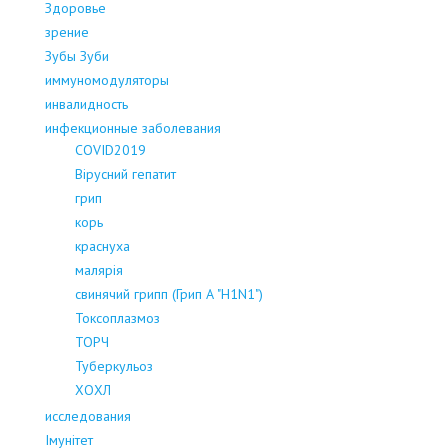
Здоровье
зрение
Зубы Зуби
иммуномодуляторы
инвалидность
инфекционные заболевания
COVID2019
Вірусний гепатит
грип
корь
краснуха
малярія
свинячий грипп (Грип А "H1N1")
Токсоплазмоз
ТОРЧ
Туберкульоз
ХОХЛ
исследования
Імунітет