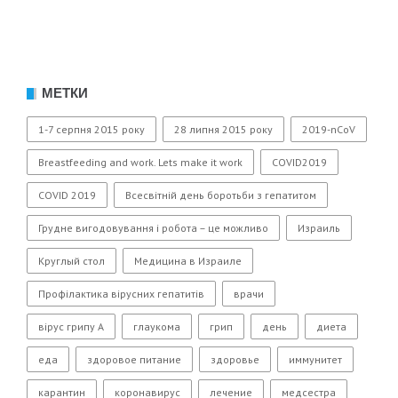
МЕТКИ
1-7 серпня 2015 року
28 липня 2015 року
2019-nCoV
Breastfeeding and work. Lets make it work
COVID2019
COVID 2019
Всесвітній день боротьби з гепатитом
Грудне вигодовування і робота – це можливо
Израиль
Круглый стол
Медицина в Израиле
Профілактика вірусних гепатитів
врачи
вірус грипу А
глаукома
грип
день
диета
еда
здоровое питание
здоровье
иммунитет
карантин
коронавирус
лечение
медсестра