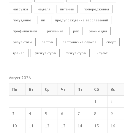
нагрузки
неделя
питание
попередження
похудение
пп
предупреждение заболеваний
профилактика
разминка
рак
режим дня
результаты
сестра
сестринська служба
спорт
тренер
физкультура
фізкультура
інсульт
Август 2026
Пн
Вт
Ср
Чт
Пт
Сб
Вс
1
2
3
4
5
6
7
8
9
10
11
12
13
14
15
16