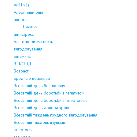
А(Н1N1)
Алергічний риніт
алергія
Поліноз
антистресс
Благотворительность
вигодовування
витамины
ВІЛ/СНІД
Возраст
вредные вещества
Всесвітній день без тютюну
Всесвітній день боротьби з гепатитом
Всесвітній день боротьби з гіпертонією
Всесвітній день донора крові
Всесвітній тиждень грудного вигодовування
Всесвітній тиждень імунізації
гіпертонія