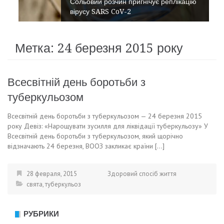
Сольовий розчин пригнічує реплікацію
вірусу SARS CoV-2
Метка:
24 березня 2015 року
Всесвітній день боротьби з
туберкульозом
Всесвітній день боротьби з туберкульозом — 24 березня 2015
року Девіз: «Нарощувати зусилля для ліквідації туберкульозу» У
Всесвітній день боротьби з туберкульозом, який щорічно
відзначають 24 березня, ВООЗ закликає країни […]
28 февраля, 2015
Здоровий спосіб життя
свята
,
туберкульоз
РУБРИКИ