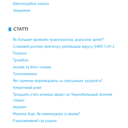
Щитоподібна залоза
эпидемии
СТАТТІ
Як батькам прийняти трансперехід дорослих дітей?
Сольовий розчин пригнічує реплікацію вірусу SARS CoV-2
Поліноз
Тромбоз
Інсульт та його ознаки
Токсоплазмоз
Які гормони відповідають за сексуальне здоров’я?
Алергічний риніт
Тридцять п’ята річниця аварії на Чорнобильській атомній
станції
Імунітет
Магнітні бурі. Як мінімізувати їх вплив?
Радіоактивний газ радон